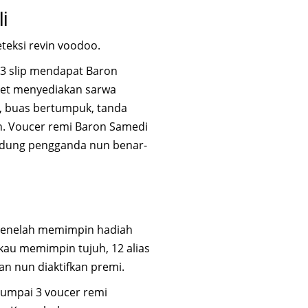
i
eteksi revin voodoo.
 3 slip mendapat Baron
iket menyediakan sarwa
n, buas bertumpuk, tanda
n. Voucer remi Baron Samedi
ndung pengganda nun benar-
 menelah memimpin hadiah
kau memimpin tujuh, 12 alias
n nun diaktifkan premi.
jumpai 3 voucer remi