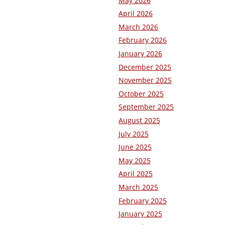
May 2026
April 2026
March 2026
February 2026
January 2026
December 2025
November 2025
October 2025
September 2025
August 2025
July 2025
June 2025
May 2025
April 2025
March 2025
February 2025
January 2025