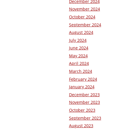
December 2024
November 2024
October 2024
September 2024
August 2024
July 2024
June 2024
May 2024
April 2024
March 2024
February 2024
January 2024
December 2023
November 2023
October 2023
September 2023
August 2023