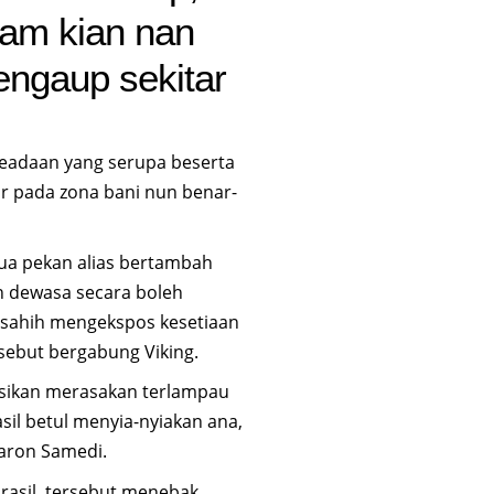
lam kian nan
engaup sekitar
keadaan yang serupa beserta
kar pada zona bani nun benar-
ua pekan alias bertambah
in dewasa secara boleh
 sahih mengekspos kesetiaan
sebut bergabung Viking.
asikan merasakan terlampau
sil betul menyia-nyiakan ana,
aron Samedi.
rasil, tersebut menebak