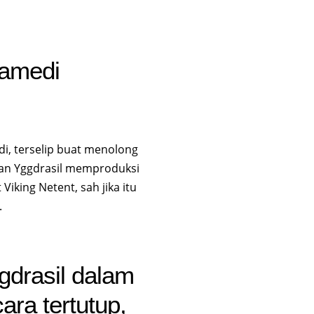
Samedi
i, terselip buat menolong
ran Yggdrasil memproduksi
Viking Netent, sah jika itu
.
ggdrasil dalam
ra tertutup,