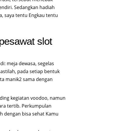
endiri. Sedangkan hadiah
ya, saya tentu Engkau tentu
pesawat slot
di: meja dewasa, segelas
astilah, pada setiap bentuk
erta manik2 sama dengan
ing kegiatan voodoo, namun
ra tertib. Perkumpulan
ih dengan bisa sehat Kamu