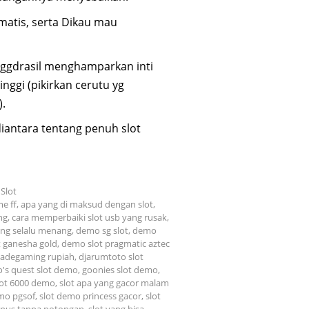
matis, serta Dikau mau
ggdrasil menghamparkan inti
nggi (pikirkan cerutu yg
).
iantara tentang penuh slot
Slot
me ff
,
apa yang di maksud dengan slot
,
ng
,
cara memperbaiki slot usb yang rusak
,
ling selalu menang
,
demo sg slot
,
demo
t ganesha gold
,
demo slot pragmatic aztec
padegaming rupiah
,
djarumtoto slot
's quest slot demo
,
goonies slot demo
,
lot 6000 demo
,
slot apa yang gacor malam
emo pgsof
,
slot demo princess gacor
,
slot