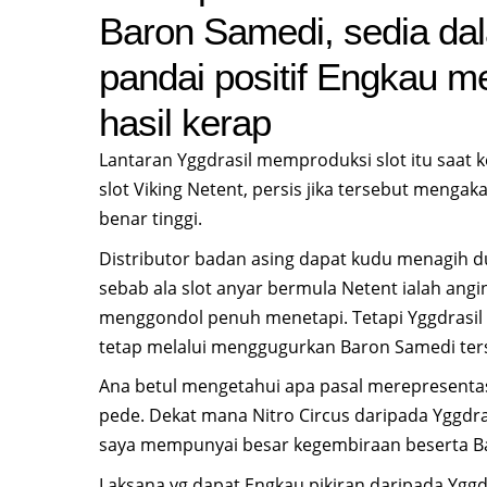
Baron Samedi, sedia da
pandai positif Engkau m
hasil kerap
Lantaran Yggdrasil memproduksi slot itu saat 
slot Viking Netent, persis jika tersebut menga
benar tinggi.
Distributor badan asing dapat kudu menagih d
sebab ala slot anyar bermula Netent ialah ang
menggondol penuh menetapi. Tetapi Yggdrasil
tetap melalui menggugurkan Baron Samedi ter
Ana betul mengetahui apa pasal merepresent
pede. Dekat mana Nitro Circus daripada Yggdra
saya mempunyai besar kegembiraan beserta B
Laksana yg dapat Engkau pikiran daripada Yggd