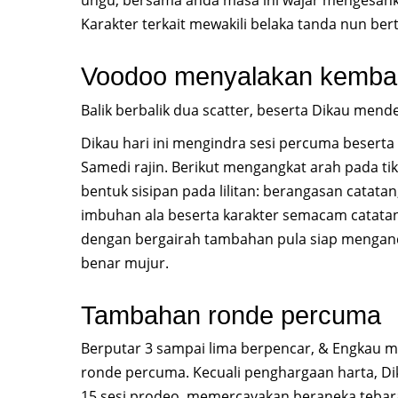
ungu, bersama anda masa ini wajar mengesahka
Karakter terkait mewakili belaka tanda nun ber
Voodoo menyalakan kembal
Balik berbalik dua scatter, beserta Dikau mend
Dikau hari ini mengindra sesi percuma beserta
Samedi rajin. Berikut mengangkat arah pada t
bentuk sisipan pada lilitan: berangasan catata
imbuhan ala beserta karakter semacam catata
dengan bergairah tambahan pula siap menga
benar mujur.
Tambahan ronde percuma
Berputar 3 sampai lima berpencar, & Engkau
ronde percuma. Kecuali penghargaan harta, Di
15 sesi prodeo, memercayakan beraneka tebara