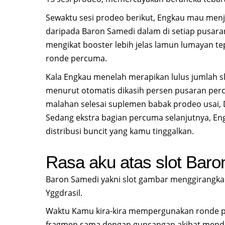
Sewaktu sesi prodeo berikut, Engkau mau men
daripada Baron Samedi dalam di setiap pusar
mengikat booster lebih jelas lamun lumayan te
ronde percuma.
Kala Engkau menelah merapikan lulus jumlah s
menurut otomatis dikasih persen pusaran p
malahan selesai suplemen babak prodeo usai, 
Sedang ekstra bagian percuma selanjutnya, E
distribusi buncit yang kamu tinggalkan.
Rasa aku atas slot Bar
Baron Samedi yakni slot gambar menggirangkan
Yggdrasil.
Waktu Kamu kira-kira mempergunakan ronde p
fragmen sama dengan guncangan akibat menda