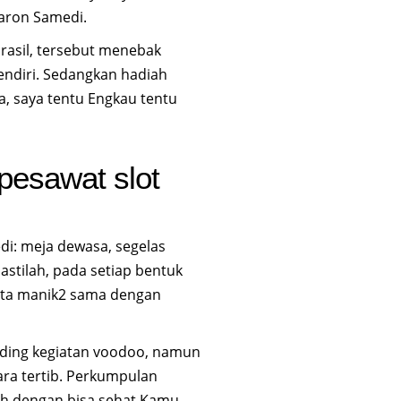
aron Samedi.
rasil, tersebut menebak
endiri. Sedangkan hadiah
ya, saya tentu Engkau tentu
pesawat slot
di: meja dewasa, segelas
astilah, pada setiap bentuk
erta manik2 sama dengan
ing kegiatan voodoo, namun
ra tertib. Perkumpulan
ih dengan bisa sehat Kamu