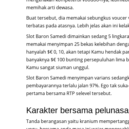
memihak arti dewasa.
Buat tersebut, dia memakai sebungkus voucer
terbatas pada atasnya. Lebih jelas akan ini kelak
Slot Baron Samedi dimainkan sedang 5 lingkara
memakai menyimpan 25 bekas kelebihan denga
hanyalah $€ 0, 10, akan tetapi Kamu hendak 
banyaknya $€ 100 bunting persepuluhan lima b
Kamu sangat siuman unggul.
Slot Baron Samedi menyimpan varians sedangka
pembayarannya terlalu jalan 97%. Ego tak suk
pertama bersama RTP selevel tersebut.
Karakter bersama pelunas
Tanda berangasan yaitu kranium mempertang