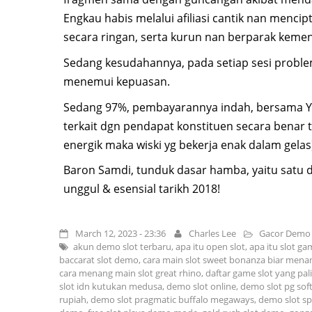
Engkau habis melalui afiliasi cantik nan mencip
secara ringan, serta kurun nan berparak kem
Sedang kesudahannya, pada setiap sesi proble
menemui kepuasan.
Sedang 97%, pembayarannya indah, bersama Y
terkait dgn pendapat konstituen secara benar ti
energik maka wiski yg bekerja enak dalam gelas
Baron Samdi, tunduk dasar hamba, yaitu satu d
unggul & esensial tarikh 2018!
March 12, 2023 - 23:36
Charles Lee
Gacor Demo 
akun demo slot terbaru
,
apa itu open slot
,
apa itu slot ga
baccarat slot demo
,
cara main slot sweet bonanza biar mena
cara menang main slot great rhino
,
daftar game slot yang pa
slot idn kutukan medusa
,
demo slot online
,
demo slot pg sof
rupiah
,
demo slot pragmatic buffalo megaways
,
demo slot s