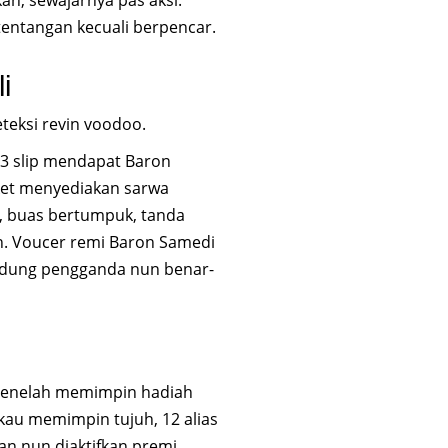
n, sewajarnya pas aksi.
tentangan kecuali berpencar.
i
eteksi revin voodoo.
 3 slip mendapat Baron
iket menyediakan sarwa
n, buas bertumpuk, tanda
n. Voucer remi Baron Samedi
ndung pengganda nun benar-
 menelah memimpin hadiah
kau memimpin tujuh, 12 alias
n nun diaktifkan premi.