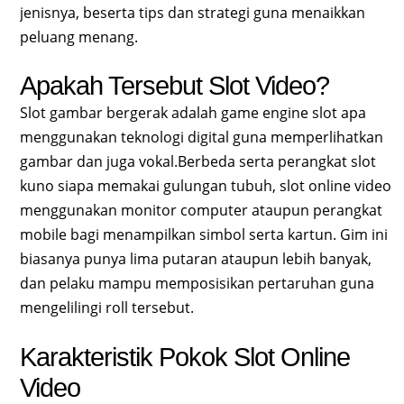
jenisnya, beserta tips dan strategi guna menaikkan
peluang menang.
Apakah Tersebut Slot Video?
Slot gambar bergerak adalah game engine slot apa
menggunakan teknologi digital guna memperlihatkan
gambar dan juga vokal.Berbeda serta perangkat slot
kuno siapa memakai gulungan tubuh, slot online video
menggunakan monitor computer ataupun perangkat
mobile bagi menampilkan simbol serta kartun. Gim ini
biasanya punya lima putaran ataupun lebih banyak,
dan pelaku mampu memposisikan pertaruhan guna
mengelilingi roll tersebut.
Karakteristik Pokok Slot Online
Video