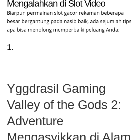
Mengalahkan di Slot Video
Biarpun permainan slot gacor rekaman beberapa
besar bergantung pada nasib baik, ada sejumlah tips
apa bisa menolong memperbaiki peluang Anda:
1.
Yggdrasil Gaming
Valley of the Gods 2:
Adventure
Mengasyikkan di Alam