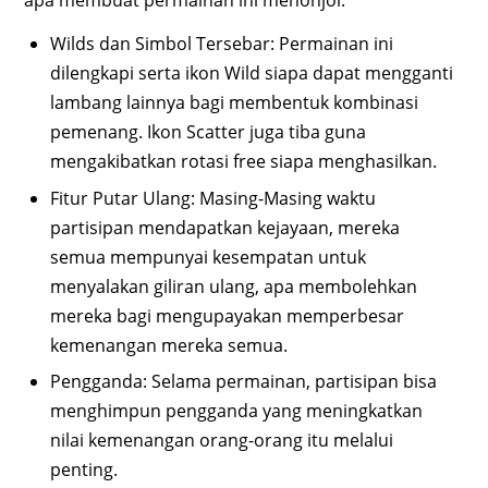
apa membuat permainan ini menonjol:
Wilds dan Simbol Tersebar: Permainan ini
dilengkapi serta ikon Wild siapa dapat mengganti
lambang lainnya bagi membentuk kombinasi
pemenang. Ikon Scatter juga tiba guna
mengakibatkan rotasi free siapa menghasilkan.
Fitur Putar Ulang: Masing-Masing waktu
partisipan mendapatkan kejayaan, mereka
semua mempunyai kesempatan untuk
menyalakan giliran ulang, apa membolehkan
mereka bagi mengupayakan memperbesar
kemenangan mereka semua.
Pengganda: Selama permainan, partisipan bisa
menghimpun pengganda yang meningkatkan
nilai kemenangan orang-orang itu melalui
penting.