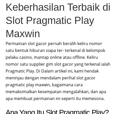
Keberhasilan Terbaik di
Slot Pragmatic Play
Maxwin
Permainan slot gacor pernah beralih keliru nomor
satu bentuk hiburan siapa ter- terkenal di kelompok
pelaku casino, mantap online atau offline. Keliru
nomor satu supplier gim slot gacor yang terkenal ialah
Pragmatic Play. Di Dalam artikel ini, kami hendak
meninjau dengan mendalam perihal slot gacor
pragmatic play maxwin, bagaimana cara
memaksimalkan kesempatan mengalahkan, dan apa
apa membuat permainan ini seperti itu memesona.
Apa Yang Itu Slot Pragmatic Play?