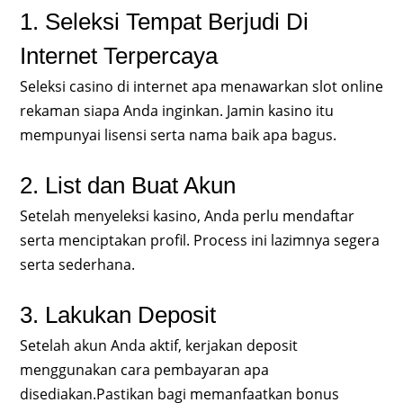
1. Seleksi Tempat Berjudi Di
Internet Terpercaya
Seleksi casino di internet apa menawarkan slot online
rekaman siapa Anda inginkan. Jamin kasino itu
mempunyai lisensi serta nama baik apa bagus.
2. List dan Buat Akun
Setelah menyeleksi kasino, Anda perlu mendaftar
serta menciptakan profil. Process ini lazimnya segera
serta sederhana.
3. Lakukan Deposit
Setelah akun Anda aktif, kerjakan deposit
menggunakan cara pembayaran apa
disediakan.Pastikan bagi memanfaatkan bonus