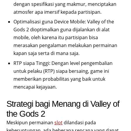
dengan spesifikasi yang makmur, menciptakan
atmosfer apa imersif kepada partisipan.
Optimalisasi guna Device Mobile: Valley of the
Gods 2 dioptimalkan guna dijalankan di alat
mobile, oleh karena itu partisipan bisa
merasakan pengalaman melakukan permainan
kapan saja serta di mana saja.
RTP siapa Tinggi: Dengan level pengembalian
untuk pelaku (RTP) siapa bersaing, game ini
memberikan probabilitas yang baik untuk
mencapai kejayaan.
Strategi bagi Menang di Valley of
the Gods 2
Meskipun permainan
slot
dilandasi pada
keberuntungan, ada beberapa rencana yang dapat