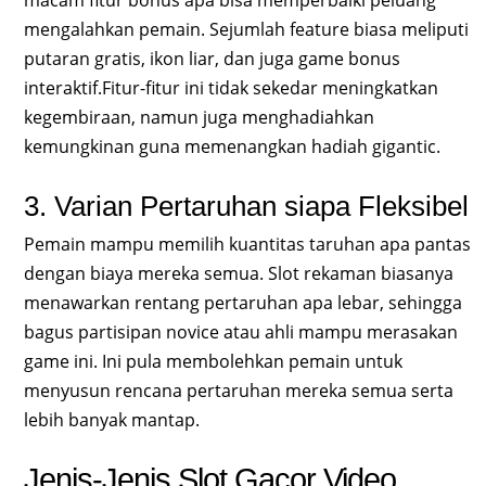
mengalahkan pemain. Sejumlah feature biasa meliputi
putaran gratis, ikon liar, dan juga game bonus
interaktif.Fitur-fitur ini tidak sekedar meningkatkan
kegembiraan, namun juga menghadiahkan
kemungkinan guna memenangkan hadiah gigantic.
3. Varian Pertaruhan siapa Fleksibel
Pemain mampu memilih kuantitas taruhan apa pantas
dengan biaya mereka semua. Slot rekaman biasanya
menawarkan rentang pertaruhan apa lebar, sehingga
bagus partisipan novice atau ahli mampu merasakan
game ini. Ini pula membolehkan pemain untuk
menyusun rencana pertaruhan mereka semua serta
lebih banyak mantap.
Jenis-Jenis Slot Gacor Video