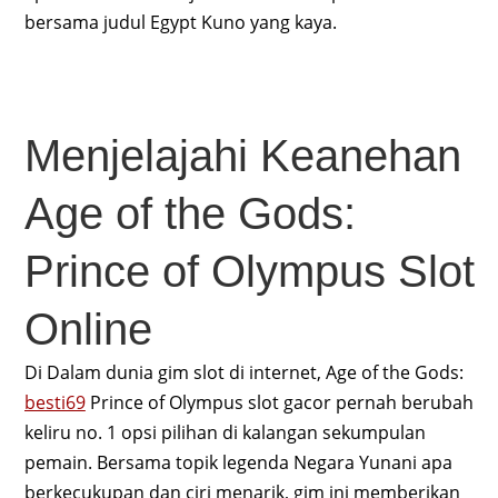
bersama judul Egypt Kuno yang kaya.
Menjelajahi Keanehan
Age of the Gods:
Prince of Olympus Slot
Online
Di Dalam dunia gim slot di internet, Age of the Gods:
besti69
Prince of Olympus slot gacor pernah berubah
keliru no. 1 opsi pilihan di kalangan sekumpulan
pemain. Bersama topik legenda Negara Yunani apa
berkecukupan dan ciri menarik, gim ini memberikan