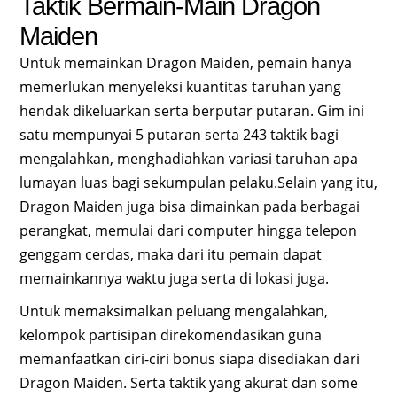
Taktik Bermain-Main Dragon
Maiden
Untuk memainkan Dragon Maiden, pemain hanya
memerlukan menyeleksi kuantitas taruhan yang
hendak dikeluarkan serta berputar putaran. Gim ini
satu mempunyai 5 putaran serta 243 taktik bagi
mengalahkan, menghadiahkan variasi taruhan apa
lumayan luas bagi sekumpulan pelaku.Selain yang itu,
Dragon Maiden juga bisa dimainkan pada berbagai
perangkat, memulai dari computer hingga telepon
genggam cerdas, maka dari itu pemain dapat
memainkannya waktu juga serta di lokasi juga.
Untuk memaksimalkan peluang mengalahkan,
kelompok partisipan direkomendasikan guna
memanfaatkan ciri-ciri bonus siapa disediakan dari
Dragon Maiden. Serta taktik yang akurat dan some