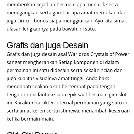
memberikan kejadian bermain apa menarik serta
menegangkan serta gambar apa amat memukau dan
juga ciri-ciri bonus siapa menggiurkan. Ayo kita simak
ulasan lengkapnya pada bawah ini satu.
Grafis dan juga Desain
Grafis dan juga desain asal Warlords Crystals of Power
sangat mengherankan.Setiap komponen di dalam
permainan ini satu didesain serta sekali rincian dan
juga kualitas visualnya amat tinggi. Anda bakal
mendapati seakan-akan bertempat pada tengah-
tengah dunia fantasi siapa epik saat bermain gim slot
ini. Karakter-karakter internal permainan yang satu ini
serta amat keren serta istimewa, menambah keseruan
ketika bermain-main.