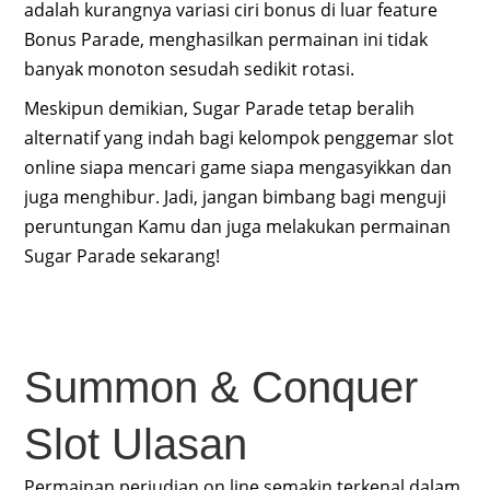
adalah kurangnya variasi ciri bonus di luar feature
Bonus Parade, menghasilkan permainan ini tidak
banyak monoton sesudah sedikit rotasi.
Meskipun demikian, Sugar Parade tetap beralih
alternatif yang indah bagi kelompok penggemar slot
online siapa mencari game siapa mengasyikkan dan
juga menghibur. Jadi, jangan bimbang bagi menguji
peruntungan Kamu dan juga melakukan permainan
Sugar Parade sekarang!
Summon & Conquer
Slot Ulasan
Permainan perjudian on line semakin terkenal dalam