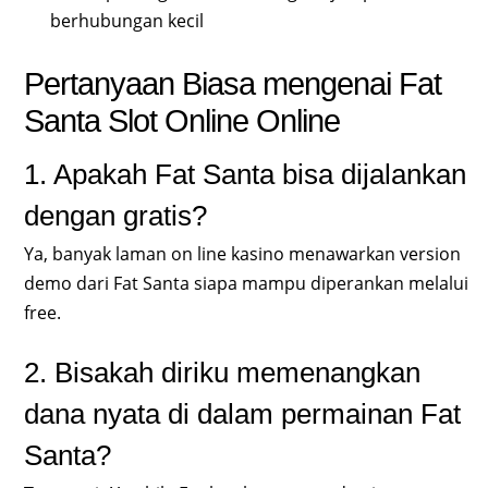
berhubungan kecil
Pertanyaan Biasa mengenai Fat
Santa Slot Online Online
1. Apakah Fat Santa bisa dijalankan
dengan gratis?
Ya, banyak laman on line kasino menawarkan version
demo dari Fat Santa siapa mampu diperankan melalui
free.
2. Bisakah diriku memenangkan
dana nyata di dalam permainan Fat
Santa?