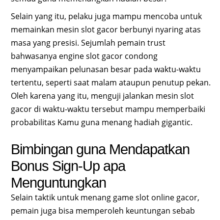
Selain yang itu, pelaku juga mampu mencoba untuk
memainkan mesin slot gacor berbunyi nyaring atas
masa yang presisi. Sejumlah pemain trust
bahwasanya engine slot gacor condong
menyampaikan pelunasan besar pada waktu-waktu
tertentu, seperti saat malam ataupun penutup pekan.
Oleh karena yang itu, menguji jalankan mesin slot
gacor di waktu-waktu tersebut mampu memperbaiki
probabilitas Kamu guna menang hadiah gigantic.
Bimbingan guna Mendapatkan
Bonus Sign-Up apa
Menguntungkan
Selain taktik untuk menang game slot online gacor,
pemain juga bisa memperoleh keuntungan sebab