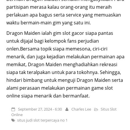
partisipan merasa kalau orang-orang itu meraih
perlakuan apa bagus serta service yang memuaskan
waktu bermain-main gim yang satu ini.
Dragon Maiden ialah gim slot gacor siapa pantas
untuk dijajal bagi kelompok fans perjudian
onlen.Bersama topik siapa memesona, ciri-ciri
menarik, dan juga kejadian melakukan permainan apa
memikat, Dragon Maiden menghadiahkan rekreasi
siapa tak teralpakan untuk para tokohnya. Sehingga,
hindari bimbang untuk menguji Dragon Maiden serta
alami perasaan melakukan permainan game slot
online siapa menarik dan bermanfaat.
September 27, 2024 - 6:30
Charles Lee
Situs Slot
Online
situs judi slot terpercaya no 1