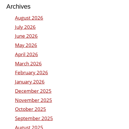
Archives
August 2026
July 2026
June 2026
May 2026
April 2026
March 2026
February 2026
January 2026
December 2025
November 2025
October 2025
September 2025
August 2025