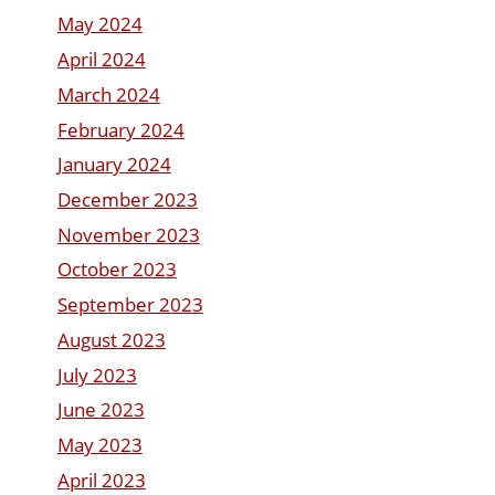
May 2024
April 2024
March 2024
February 2024
January 2024
December 2023
November 2023
October 2023
September 2023
August 2023
July 2023
June 2023
May 2023
April 2023