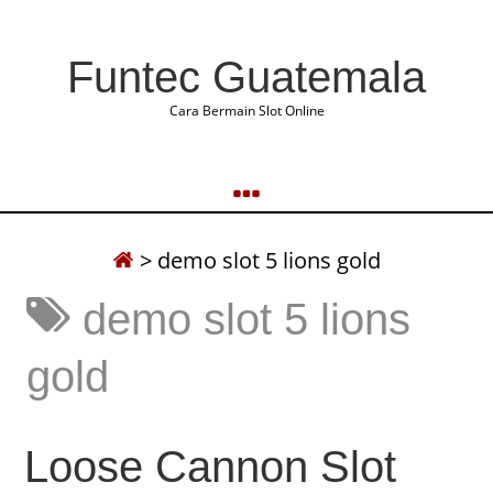
Funtec Guatemala
Cara Bermain Slot Online
>
demo slot 5 lions gold
demo slot 5 lions
gold
Loose Cannon Slot