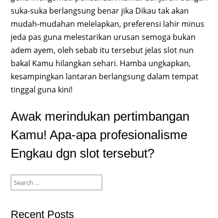
suka-suka berlangsung benar jika Dikau tak akan
mudah-mudahan melelapkan, preferensi lahir minus
jeda pas guna melestarikan urusan semoga bukan
adem ayem, oleh sebab itu tersebut jelas slot nun
bakal Kamu hilangkan sehari. Hamba ungkapkan,
kesampingkan lantaran berlangsung dalam tempat
tinggal guna kini!
Awak merindukan pertimbangan
Kamu! Apa-apa profesionalisme
Engkau dgn slot tersebut?
Search
for:
Recent Posts