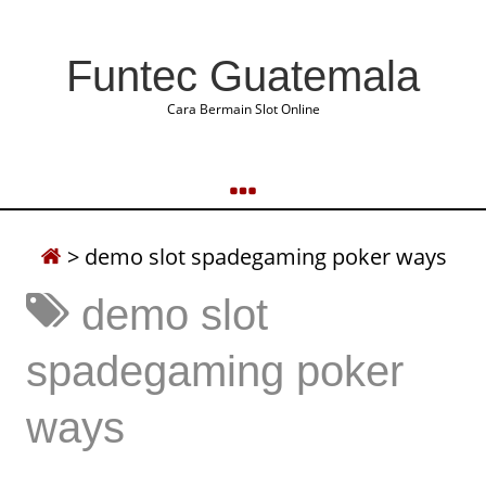
Funtec Guatemala
Cara Bermain Slot Online
>
demo slot spadegaming poker ways
demo slot
spadegaming poker
ways