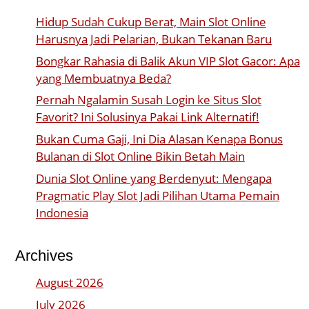
Hidup Sudah Cukup Berat, Main Slot Online
Harusnya Jadi Pelarian, Bukan Tekanan Baru
Bongkar Rahasia di Balik Akun VIP Slot Gacor: Apa
yang Membuatnya Beda?
Pernah Ngalamin Susah Login ke Situs Slot
Favorit? Ini Solusinya Pakai Link Alternatif!
Bukan Cuma Gaji, Ini Dia Alasan Kenapa Bonus
Bulanan di Slot Online Bikin Betah Main
Dunia Slot Online yang Berdenyut: Mengapa
Pragmatic Play Slot Jadi Pilihan Utama Pemain
Indonesia
Archives
August 2026
July 2026