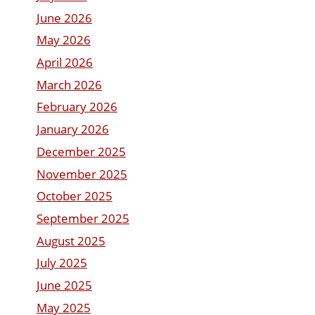
June 2026
May 2026
April 2026
March 2026
February 2026
January 2026
December 2025
November 2025
October 2025
September 2025
August 2025
July 2025
June 2025
May 2025