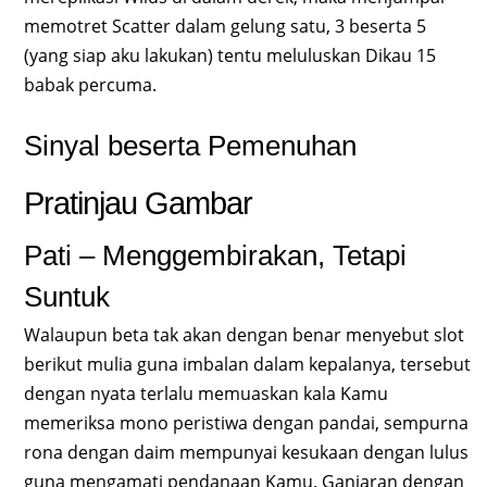
memotret Scatter dalam gelung satu, 3 beserta 5
(yang siap aku lakukan) tentu meluluskan Dikau 15
babak percuma.
Sinyal beserta Pemenuhan
Pratinjau Gambar
Pati – Menggembirakan, Tetapi
Suntuk
Walaupun beta tak akan dengan benar menyebut slot
berikut mulia guna imbalan dalam kepalanya, tersebut
dengan nyata terlalu memuaskan kala Kamu
memeriksa mono peristiwa dengan pandai, sempurna
rona dengan daim mempunyai kesukaan dengan lulus
guna mengamati pendanaan Kamu. Ganjaran dengan