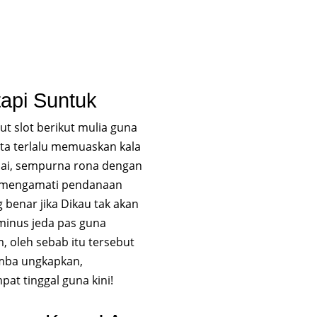
api Suntuk
 slot berikut mulia guna
ta terlalu memuaskan kala
ai, sempurna rona dengan
 mengamati pendanaan
benar jika Dikau tak akan
minus jeda pas guna
 oleh sebab itu tersebut
amba ungkapkan,
at tinggal guna kini!