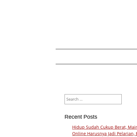
Search
for:
Recent Posts
Hidup Sudah Cukup Berat, Main
Online Harusnya Jadi Pelarian,