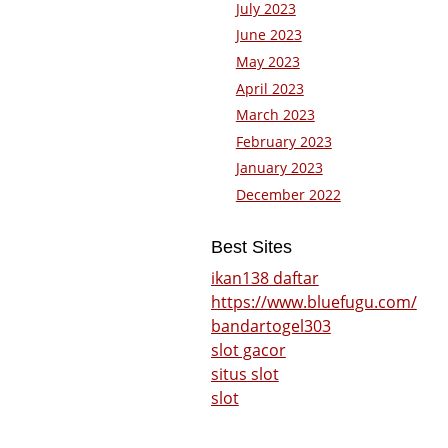
July 2023
June 2023
May 2023
April 2023
March 2023
February 2023
January 2023
December 2022
Best Sites
ikan138 daftar
https://www.bluefugu.com/
bandartogel303
slot gacor
situs slot
slot