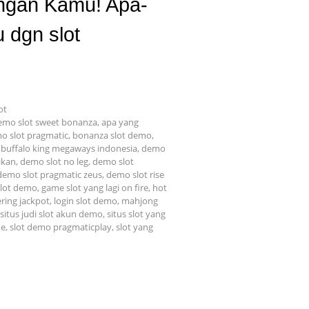
ngan Kamu! Apa-
 dgn slot
ot
emo slot sweet bonanza
,
apa yang
mo slot pragmatic
,
bonanza slot demo
,
 buffalo king megaways indonesia
,
demo
ikan
,
demo slot no leg
,
demo slot
demo slot pragmatic zeus
,
demo slot rise
slot demo
,
game slot yang lagi on fire
,
hot
ring jackpot
,
login slot demo
,
mahjong
,
situs judi slot akun demo
,
situs slot yang
me
,
slot demo pragmaticplay
,
slot yang