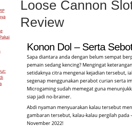
Loose Cannon Slot
VIP
nya
Review
ke
 Pakai
Konon Dol – Serta Sebot
n
Sapa diantara anda dengan belum sempat ber
pemain sedang kencing? Mengingat keterangan k
ut:
setidaknya citra mengenai kejadian tersebut, 
di
segenap menggunakan perabot curian serta imb
a
Microgaming sudah memegat guna menunjukka
siap jadi no-brainer.
Abdi nyaman menyuarakan kalau tersebut men
gambaran tersebut, kalau-kalau pergilah pada
November 2022!