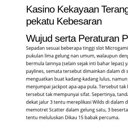
Kasino Kekayaan Terang
pekatu Kebesaran
Wujud serta Peraturan
Sepadan sesuai beberapa tinggi slot Microgam
pukulan lima gelung nan umum, walaupun d
bermula lainnya (selain sejak inti bahar lepas) 
paylines, semata tersebut dimainkan dalam di se
menguatkan buat kadang-kadang lulus, namun
menjumpai jackpot apa-apa pula. Tersebut tak
tersebut tak mempunyai sifat. Sepertinya, tan
dekat jalur 3 tentu mereplikasi Wilds di dala
memotret Scatter dalam gelung satu, 3 beserta 
tentu meluluskan Dikau 15 babak percuma.