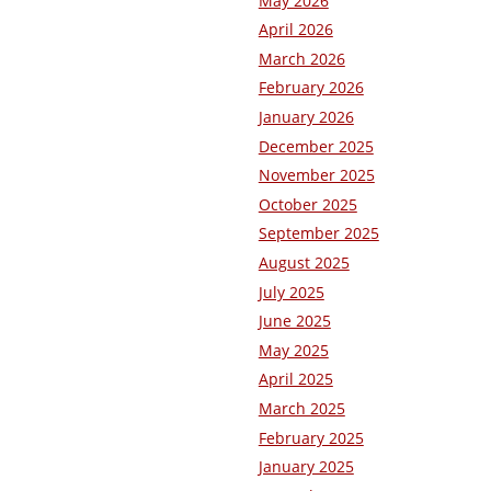
May 2026
April 2026
March 2026
February 2026
January 2026
December 2025
November 2025
October 2025
September 2025
August 2025
July 2025
June 2025
May 2025
April 2025
March 2025
February 2025
January 2025