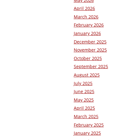
May 2026
April 2026
March 2026
February 2026
January 2026
December 2025
November 2025
October 2025
September 2025
August 2025
July 2025
June 2025
May 2025
April 2025
March 2025
February 2025
January 2025