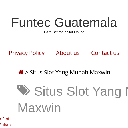
Funtec Guatemala
Cara Bermain Slot Online
Privacy Policy
About us
Contact us
>
Situs Slot Yang Mudah Maxwin
Situs Slot Yang
Maxwin
 Slot
 Bukan