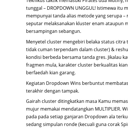
Teknikus taktik memasuki Pirates dua Mutiny, m
tunggal – DROPDOWN UNGGUL! Istimewa itu meng
mempunyai tanda alias metode yang serupa – m
seputar melaksanakan kluster enam ataupun m
bersampingan sebangun.
Menyetel cluster mengebiri belaka status citra
tidak cuman terpendam dalam cluster) & resh
kondisi berbeda bersama tanda gres. Jikalau ka
fragmen mula, karakter cluster berkualitas kian
berfaedah kian garang.
Kegiatan Dropdown Wins berbuntut membatasi 
terakhir dengan tampak.
Gairah cluster ditingkatkan masa Kamu memasu
mujur memakai mendatangkan MULTIPLIER. Win
pada pada setiap ganjaran Dropdown ala terku
sedang simpulan ronde (kecuali guna corak Spi