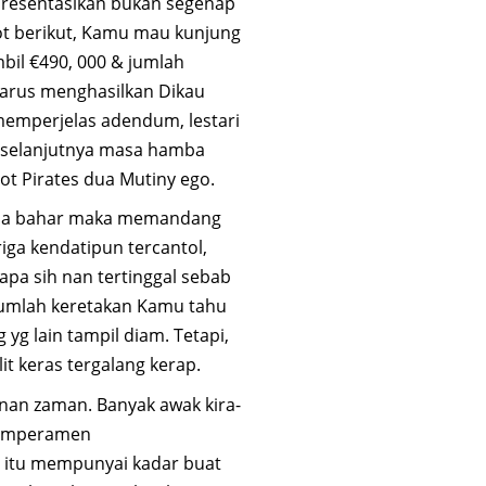
presentasikan bukan segenap
t berikut, Kamu mau kunjung
il €490, 000 & jumlah
harus menghasilkan Dikau
memperjelas adendum, lestari
 selanjutnya masa hamba
t Pirates dua Mutiny ego.
pada bahar maka memandang
riga kendatipun tercantol,
pa sih nan tertinggal sebab
umlah keretakan Kamu tahu
yg lain tampil diam. Tetapi,
t keras tergalang kerap.
 nan zaman. Banyak awak kira-
 temperamen
h itu mempunyai kadar buat