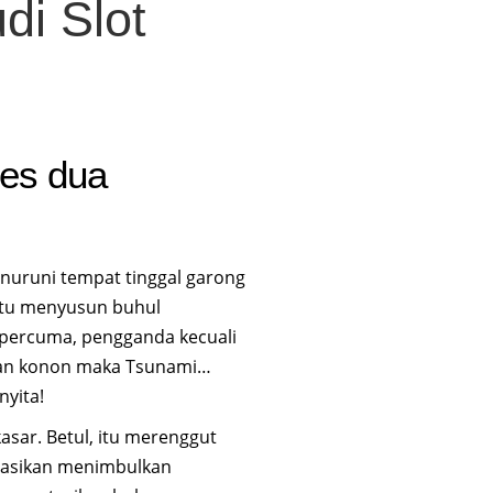
di Slot
tes dua
nuruni tempat tinggal garong
 itu menyusun buhul
 percuma, pengganda kecuali
akan konon maka Tsunami…
nyita!
ar. Betul, itu merenggut
tasikan menimbulkan