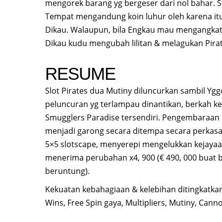
mengorek barang yg bergeser dari nol bahar. Se
Tempat mengandung koin luhur oleh karena itu
Dikau. Walaupun, bila Engkau mau mengangkat
Dikau kudu mengubah lilitan & melagukan Pira
RESUME
Slot Pirates dua Mutiny diluncurkan sambil Ygg
peluncuran yg terlampau dinantikan, berkah ke
Smugglers Paradise tersendiri. Pengembaraan 
menjadi garong secara ditempa secara perkasa
5×5 slotscape, menyerepi mengelukkan kejayaa
menerima perubahan x4, 900 (€ 490, 000 buat 
beruntung).
Kekuatan kebahagiaan & kelebihan ditingkatka
Wins, Free Spin gaya, Multipliers, Mutiny, Cann