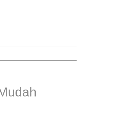
 Mudah