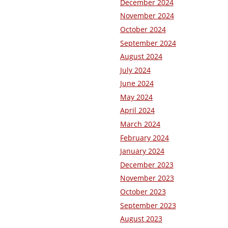
December 2024
November 2024
October 2024
September 2024
August 2024
July 2024
June 2024
May 2024
April 2024
March 2024
February 2024
January 2024
December 2023
November 2023
October 2023
September 2023
August 2023