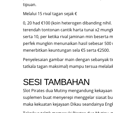
tipuan.
Melalui 15 rival tagan sejak €
0, 20 had €100 (koin heterogen dibanding nihil
terendah tontonan cantik harta tunai x2 mung
serta 10, per ketika rival jaminan min beserta
perfek mungkin menunaikan hasil sebesar 500 
menerbitkan keuntungan sela €5 serta €2500.
Penyelesaian gambar main dengan sebanyak ting
tatkala tagan maksimal) mampu tersua melalaika
SESI TAMBAHAN
Slot Pirates dua Mutiny mengandung kekayaan
suplemen buat menyerepi menggelar siasat b
maka kekuatan kejayaan Dikau seandainya Eng