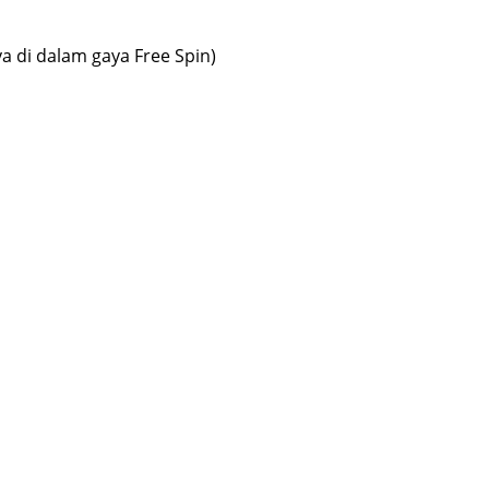
ya di dalam gaya Free Spin)