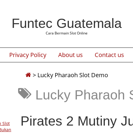
Funtec Guatemala
Cara Bermain Slot Online
Privacy Policy
About us
Contact us
>
Lucky Pharaoh Slot Demo
Lucky Pharaoh 
Pirates 2 Mutiny Ju
 Slot
 Bukan