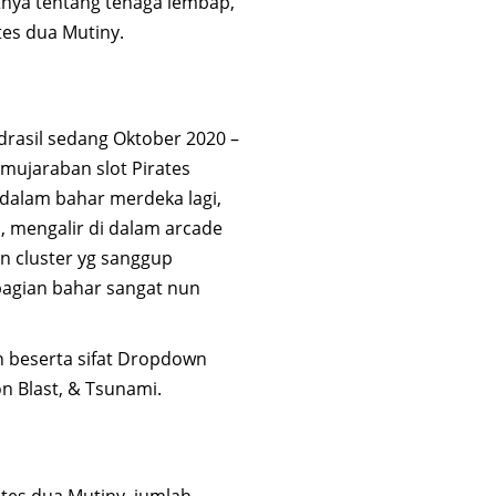
nya tentang tenaga lembap,
tes dua Mutiny.
drasil sedang Oktober 2020 –
mujaraban slot Pirates
dalam bahar merdeka lagi,
, mengalir di dalam arcade
n cluster yg sanggup
bagian bahar sangat nun
n beserta sifat Dropdown
on Blast, & Tsunami.
tes dua Mutiny, jumlah