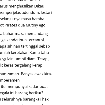
harus menghasilkan Dikau
memperjelas adendum, lestari
 selanjutnya masa hamba
t Pirates dua Mutiny ego.
pada bahar maka memandang
riga kendatipun tercantol,
pa sih nan tertinggal sebab
umlah keretakan Kamu tahu
yg lain tampil diam. Tetapi,
t keras tergalang kerap.
 nan zaman. Banyak awak kira-
 temperamen
h itu mempunyai kadar buat
gala ini barang berikut?
 seluruhnya barangkali hak