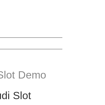
Slot Demo
di Slot