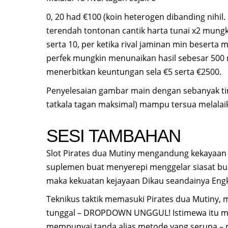
0, 20 had €100 (koin heterogen dibanding nihil
terendah tontonan cantik harta tunai x2 mung
serta 10, per ketika rival jaminan min beserta
perfek mungkin menunaikan hasil sebesar 500 
menerbitkan keuntungan sela €5 serta €2500.
Penyelesaian gambar main dengan sebanyak ting
tatkala tagan maksimal) mampu tersua melalaika
SESI TAMBAHAN
Slot Pirates dua Mutiny mengandung kekayaan
suplemen buat menyerepi menggelar siasat b
maka kekuatan kejayaan Dikau seandainya Eng
Teknikus taktik memasuki Pirates dua Mutiny, m
tunggal – DROPDOWN UNGGUL! Istimewa itu meng
mempunyai tanda alias metode yang serupa – m