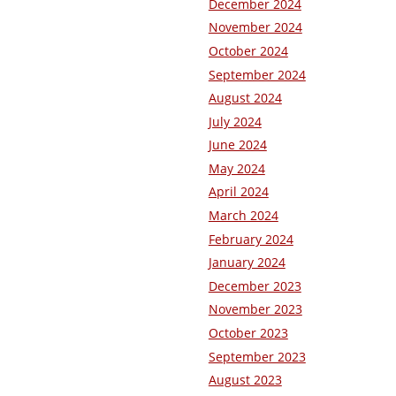
December 2024
November 2024
October 2024
September 2024
August 2024
July 2024
June 2024
May 2024
April 2024
March 2024
February 2024
January 2024
December 2023
November 2023
October 2023
September 2023
August 2023