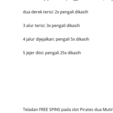
dua derek terisi: 2x pengali dikasih
3 alur terisi: 3x pengali dikasih
4 jalur dijejalkan: pengali 5x dikasih
5 jejer diisi: pengali 25x dikasih
Teladan FREE SPINS pada slot Pirates dua Mutin