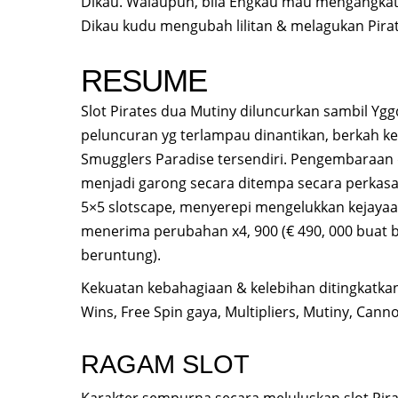
Dikau. Walaupun, bila Engkau mau mengangkat
Dikau kudu mengubah lilitan & melagukan Pira
RESUME
Slot Pirates dua Mutiny diluncurkan sambil Ygg
peluncuran yg terlampau dinantikan, berkah ke
Smugglers Paradise tersendiri. Pengembaraan 
menjadi garong secara ditempa secara perkasa
5×5 slotscape, menyerepi mengelukkan kejayaa
menerima perubahan x4, 900 (€ 490, 000 buat 
beruntung).
Kekuatan kebahagiaan & kelebihan ditingkatka
Wins, Free Spin gaya, Multipliers, Mutiny, Cann
RAGAM SLOT
Karakter sempurna secara meluluskan slot Pira