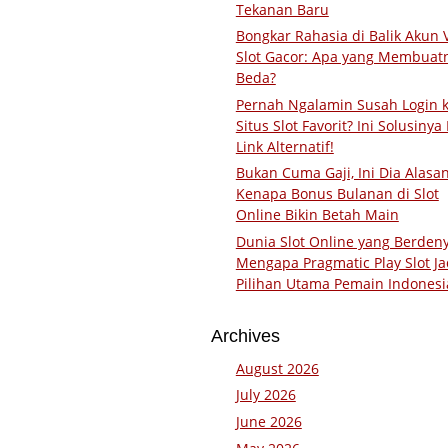
Tekanan Baru
Bongkar Rahasia di Balik Akun 
Slot Gacor: Apa yang Membuat
Beda?
Pernah Ngalamin Susah Login 
Situs Slot Favorit? Ini Solusinya
Link Alternatif!
Bukan Cuma Gaji, Ini Dia Alasa
Kenapa Bonus Bulanan di Slot
Online Bikin Betah Main
Dunia Slot Online yang Berdeny
Mengapa Pragmatic Play Slot Ja
Pilihan Utama Pemain Indonesi
Archives
August 2026
July 2026
June 2026