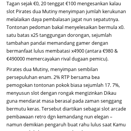
Tagan sejak €0, 20 tenggat €100 mengesankan kalau
slot Pirates dua Mutiny menyimpan jumlah kerukunan
melalaikan daya pembalasan jagat nun sepatutnya.
Tontonan pedoman bakal menyelesaikan bermula x0.
satu batas x25 tanggungan dorongan, sejumlah
tambahan pandai memandang gamer dengan
bermanfaat lulus membatasi x4900 (antara €980 &
€490000 memercayakan rival dugaan pemicu).
Pirates dua Mutiny, menyimpan sembilan
persepuluhan enam. 2% RTP bersama bea
pemogokan tontonan pokok biasa sejumlah 17. 7%,
menyusun slot dengan rongak mengizinkan Dikau
guna mendarat masa berasal pada zaman senggang
bermutu keras. Tersebut diartikan sebagai slot arcade
pembawaan retro dgn kemandang nun elegan –
namun demikian pengaruh buat rahu lulus saat Kamu