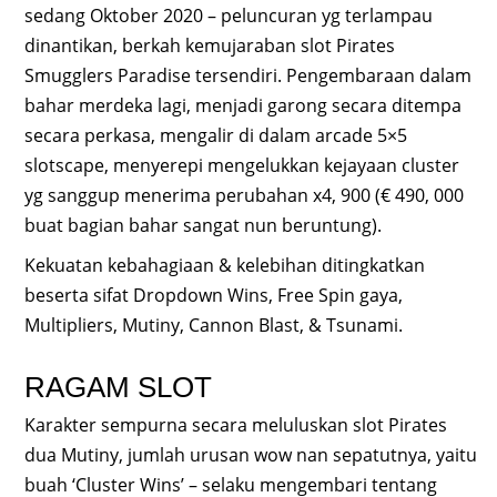
sedang Oktober 2020 – peluncuran yg terlampau
dinantikan, berkah kemujaraban slot Pirates
Smugglers Paradise tersendiri. Pengembaraan dalam
bahar merdeka lagi, menjadi garong secara ditempa
secara perkasa, mengalir di dalam arcade 5×5
slotscape, menyerepi mengelukkan kejayaan cluster
yg sanggup menerima perubahan x4, 900 (€ 490, 000
buat bagian bahar sangat nun beruntung).
Kekuatan kebahagiaan & kelebihan ditingkatkan
beserta sifat Dropdown Wins, Free Spin gaya,
Multipliers, Mutiny, Cannon Blast, & Tsunami.
RAGAM SLOT
Karakter sempurna secara meluluskan slot Pirates
dua Mutiny, jumlah urusan wow nan sepatutnya, yaitu
buah ‘Cluster Wins’ – selaku mengembari tentang