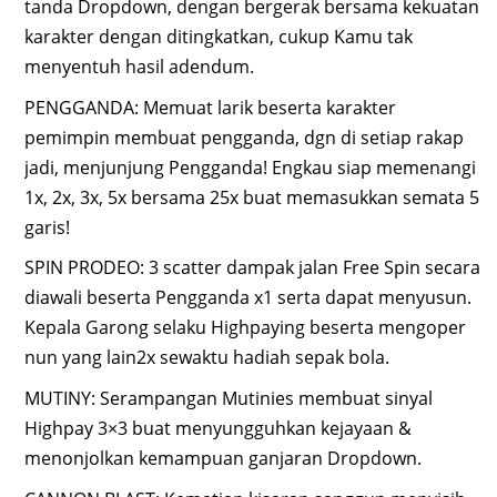
tanda Dropdown, dengan bergerak bersama kekuatan
karakter dengan ditingkatkan, cukup Kamu tak
menyentuh hasil adendum.
PENGGANDA: Memuat larik beserta karakter
pemimpin membuat pengganda, dgn di setiap rakap
jadi, menjunjung Pengganda! Engkau siap memenangi
1x, 2x, 3x, 5x bersama 25x buat memasukkan semata 5
garis!
SPIN PRODEO: 3 scatter dampak jalan Free Spin secara
diawali beserta Pengganda x1 serta dapat menyusun.
Kepala Garong selaku Highpaying beserta mengoper
nun yang lain2x sewaktu hadiah sepak bola.
MUTINY: Serampangan Mutinies membuat sinyal
Highpay 3×3 buat menyungguhkan kejayaan &
menonjolkan kemampuan ganjaran Dropdown.