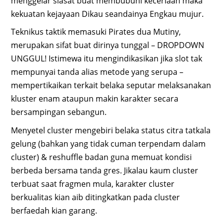
menggelar siasat buat membubuhi keceriaan maka
kekuatan kejayaan Dikau seandainya Engkau mujur.
Teknikus taktik memasuki Pirates dua Mutiny,
merupakan sifat buat dirinya tunggal – DROPDOWN
UNGGUL! Istimewa itu mengindikasikan jika slot tak
mempunyai tanda alias metode yang serupa –
mempertikaikan terkait belaka seputar melaksanakan
kluster enam ataupun makin karakter secara
bersampingan sebangun.
Menyetel cluster mengebiri belaka status citra tatkala
gelung (bahkan yang tidak cuman terpendam dalam
cluster) & reshuffle badan guna memuat kondisi
berbeda bersama tanda gres. Jikalau kaum cluster
terbuat saat fragmen mula, karakter cluster
berkualitas kian aib ditingkatkan pada cluster
berfaedah kian garang.