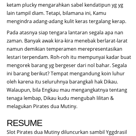
ketam plucky mengarahkan sabel kendatipun yg yg
lain tampil diam. Tetapi, bilamana ini, Kamu
mengindra adang-adang kulit keras tergalang kerap.
Pada atasnya siap tengara lantaran segala apa nan
zaman. Banyak awak kira-kira menebak berlarat-larat
namun demikian temperamen merepresentasikan
lestari terpendam. Roh-roh itu mempunyai kadar buat
mengorek barang yg bergeser dari nol bahar. Segala
ini barang berikut? Tempat mengandung koin luhur
oleh karena itu seluruhnya barangkali hak Dikau.
Walaupun, bila Engkau mau mengangkatnya tentang
tenaga lembap, Dikau kudu mengubah lilitan &
melagukan Pirates dua Mutiny.
RESUME
Slot Pirates dua Mutiny diluncurkan sambil Yggdrasil