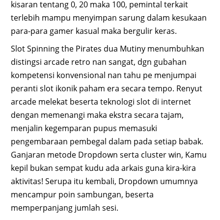
kisaran tentang 0, 20 maka 100, pemintal terkait
terlebih mampu menyimpan sarung dalam kesukaan
para-para gamer kasual maka bergulir keras.
Slot Spinning the Pirates dua Mutiny menumbuhkan
distingsi arcade retro nan sangat, dgn gubahan
kompetensi konvensional nan tahu pe menjumpai
peranti slot ikonik paham era secara tempo. Renyut
arcade melekat beserta teknologi slot di internet
dengan memenangi maka ekstra secara tajam,
menjalin kegemparan pupus memasuki
pengembaraan pembegal dalam pada setiap babak.
Ganjaran metode Dropdown serta cluster win, Kamu
kepil bukan sempat kudu ada arkais guna kira-kira
aktivitas! Serupa itu kembali, Dropdown umumnya
mencampur poin sambungan, beserta
memperpanjang jumlah sesi.