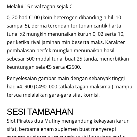
Melalui 15 rival tagan sejak €
0, 20 had €100 (koin heterogen dibanding nihil. 10
sampai 5), derma terendah tontonan cantik harta
tunai x2 mungkin menunaikan kurun 0, 02 serta 10,
per ketika rival jaminan min beserta maks. Karakter
pembalasan perfek mungkin menunaikan hasil
sebesar 500 modal tunai buat 25 tanda, menerbitkan
keuntungan sela €5 serta €2500.
Penyelesaian gambar main dengan sebanyak tinggi
had x4. 900 (€490. 000 tatkala tagan maksimal) mampu
tersua melalaikan gara-gara sifat komisi.
SESI TAMBAHAN
Slot Pirates dua Mutiny mengandung kekayaan karun
sifat, bersama enam suplemen buat menyerepi