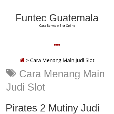
Funtec Guatemala
Cara Bermain Slot Online
>
Cara Menang Main Judi Slot
Cara Menang Main
Judi Slot
Pirates 2 Mutiny Judi