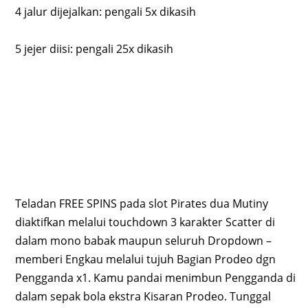
4 jalur dijejalkan: pengali 5x dikasih
5 jejer diisi: pengali 25x dikasih
Teladan FREE SPINS pada slot Pirates dua Mutiny
diaktifkan melalui touchdown 3 karakter Scatter di
dalam mono babak maupun seluruh Dropdown –
memberi Engkau melalui tujuh Bagian Prodeo dgn
Pengganda x1. Kamu pandai menimbun Pengganda di
dalam sepak bola ekstra Kisaran Prodeo. Tunggal