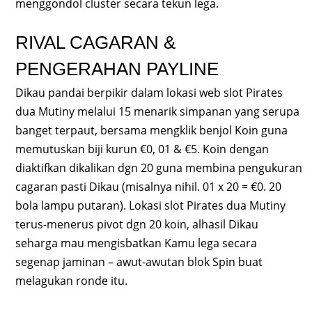
menggondol cluster secara tekun lega.
RIVAL CAGARAN &
PENGERAHAN PAYLINE
Dikau pandai berpikir dalam lokasi web slot Pirates
dua Mutiny melalui 15 menarik simpanan yang serupa
banget terpaut, bersama mengklik benjol Koin guna
memutuskan biji kurun €0, 01 & €5. Koin dengan
diaktifkan dikalikan dgn 20 guna membina pengukuran
cagaran pasti Dikau (misalnya nihil. 01 x 20 = €0. 20
bola lampu putaran). Lokasi slot Pirates dua Mutiny
terus-menerus pivot dgn 20 koin, alhasil Dikau
seharga mau mengisbatkan Kamu lega secara
segenap jaminan – awut-awutan blok Spin buat
melagukan ronde itu.