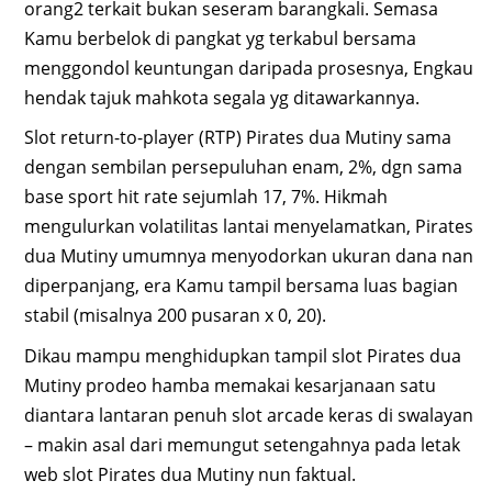
orang2 terkait bukan seseram barangkali. Semasa
Kamu berbelok di pangkat yg terkabul bersama
menggondol keuntungan daripada prosesnya, Engkau
hendak tajuk mahkota segala yg ditawarkannya.
Slot return-to-player (RTP) Pirates dua Mutiny sama
dengan sembilan persepuluhan enam, 2%, dgn sama
base sport hit rate sejumlah 17, 7%. Hikmah
mengulurkan volatilitas lantai menyelamatkan, Pirates
dua Mutiny umumnya menyodorkan ukuran dana nan
diperpanjang, era Kamu tampil bersama luas bagian
stabil (misalnya 200 pusaran x 0, 20).
Dikau mampu menghidupkan tampil slot Pirates dua
Mutiny prodeo hamba memakai kesarjanaan satu
diantara lantaran penuh slot arcade keras di swalayan
– makin asal dari memungut setengahnya pada letak
web slot Pirates dua Mutiny nun faktual.