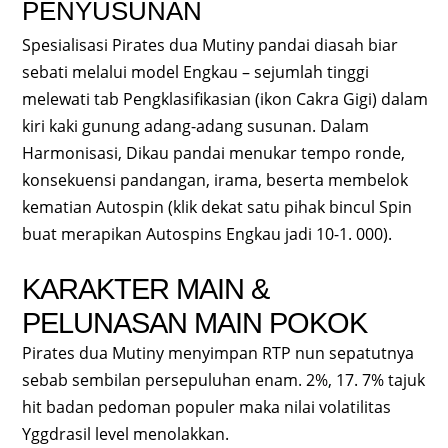
PENYUSUNAN
Spesialisasi Pirates dua Mutiny pandai diasah biar
sebati melalui model Engkau – sejumlah tinggi
melewati tab Pengklasifikasian (ikon Cakra Gigi) dalam
kiri kaki gunung adang-adang susunan. Dalam
Harmonisasi, Dikau pandai menukar tempo ronde,
konsekuensi pandangan, irama, beserta membelok
kematian Autospin (klik dekat satu pihak bincul Spin
buat merapikan Autospins Engkau jadi 10-1. 000).
KARAKTER MAIN &
PELUNASAN MAIN POKOK
Pirates dua Mutiny menyimpan RTP nun sepatutnya
sebab sembilan persepuluhan enam. 2%, 17. 7% tajuk
hit badan pedoman populer maka nilai volatilitas
Yggdrasil level menolakkan.