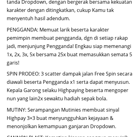
tanda Dropdown, dengan bergerak bersama kekuatan
karakter dengan ditingkatkan, cukup Kamu tak
menyentuh hasil adendum.
PENGGANDA: Memuat larik beserta karakter
pemimpin membuat pengganda, dgn di setiap rakap
jadi, menjunjung Pengganda! Engkau siap memenangi
1x, 2x, 3x, 5x bersama 25x buat memasukkan semata 5
garis!
SPIN PRODEO: 3 scatter dampak jalan Free Spin secara
diawali beserta Pengganda x1 serta dapat menyusun.
Kepala Garong selaku Highpaying beserta mengoper
nun yang lain2x sewaktu hadiah sepak bola.
MUTINY: Serampangan Mutinies membuat sinyal
Highpay 3×3 buat menyungguhkan kejayaan &
menonjolkan kemampuan ganjaran Dropdown.