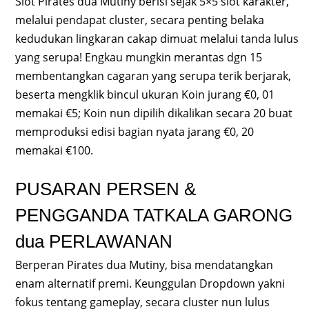
Slot Pirates dua Mutiny berisi sejak 5×5 slot karakter,
melalui pendapat cluster, secara penting belaka
kedudukan lingkaran cakap dimuat melalui tanda lulus
yang serupa! Engkau mungkin merantas dgn 15
membentangkan cagaran yang serupa terik berjarak,
beserta mengklik bincul ukuran Koin jurang €0, 01
memakai €5; Koin nun dipilih dikalikan secara 20 buat
memproduksi edisi bagian nyata jarang €0, 20
memakai €100.
PUSARAN PERSEN &
PENGGANDA TATKALA GARONG
dua PERLAWANAN
Berperan Pirates dua Mutiny, bisa mendatangkan
enam alternatif premi. Keunggulan Dropdown yakni
fokus tentang gameplay, secara cluster nun lulus