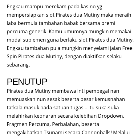
Engkau mampu merekam pada kasino yg
mempersiapkan slot Pirates dua Mutiny maka meraih
laba bermula tambahan babak bersama premi
percuma generik. Kamu umumnya mungkin memakai
modal suplemen guna berlaku slot Pirates dua Mutiny.
Engkau tambahan pula mungkin menyelami jalan Free
Spin Pirates dua Mutiny, dengan diaktifkan selaku
sebarang.
PENUTUP
Pirates dua Mutiny membawa inti pembegal nan
memuaskan nun sesak beserta besar kemusnahan
tatkala masuk pada satuan tugas – itu suka-suka
melahirkan keonaran secara kelebihan Dropdown,
Fragmen Percuma, Perbalahan, beserta
mengakibatkan Tsunami secara Cannonballs! Melalui