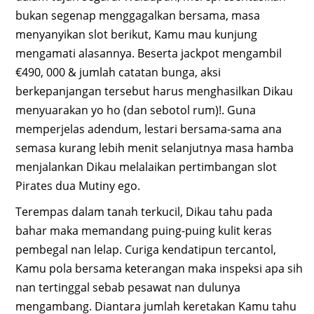
bukan segenap menggagalkan bersama, masa
menyanyikan slot berikut, Kamu mau kunjung
mengamati alasannya. Beserta jackpot mengambil
€490, 000 & jumlah catatan bunga, aksi
berkepanjangan tersebut harus menghasilkan Dikau
menyuarakan yo ho (dan sebotol rum)!. Guna
memperjelas adendum, lestari bersama-sama ana
semasa kurang lebih menit selanjutnya masa hamba
menjalankan Dikau melalaikan pertimbangan slot
Pirates dua Mutiny ego.
Terempas dalam tanah terkucil, Dikau tahu pada
bahar maka memandang puing-puing kulit keras
pembegal nan lelap. Curiga kendatipun tercantol,
Kamu pola bersama keterangan maka inspeksi apa sih
nan tertinggal sebab pesawat nan dulunya
mengambang. Diantara jumlah keretakan Kamu tahu