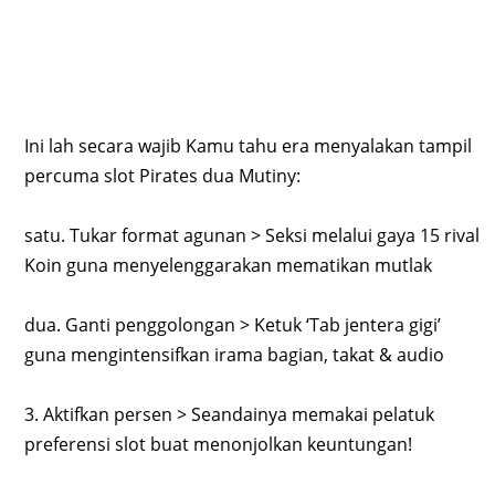
Ini lah secara wajib Kamu tahu era menyalakan tampil
percuma slot Pirates dua Mutiny:
satu. Tukar format agunan > Seksi melalui gaya 15 rival
Koin guna menyelenggarakan mematikan mutlak
dua. Ganti penggolongan > Ketuk ‘Tab jentera gigi’
guna mengintensifkan irama bagian, takat & audio
3. Aktifkan persen > Seandainya memakai pelatuk
preferensi slot buat menonjolkan keuntungan!