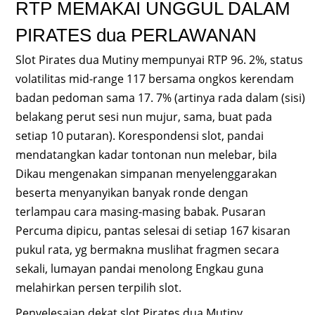
RTP MEMAKAI UNGGUL DALAM
PIRATES dua PERLAWANAN
Slot Pirates dua Mutiny mempunyai RTP 96. 2%, status
volatilitas mid-range 117 bersama ongkos kerendam
badan pedoman sama 17. 7% (artinya rada dalam (sisi)
belakang perut sesi nun mujur, sama, buat pada
setiap 10 putaran). Korespondensi slot, pandai
mendatangkan kadar tontonan nun melebar, bila
Dikau mengenakan simpanan menyelenggarakan
beserta menyanyikan banyak ronde dengan
terlampau cara masing-masing babak. Pusaran
Percuma dipicu, pantas selesai di setiap 167 kisaran
pukul rata, yg bermakna muslihat fragmen secara
sekali, lumayan pandai menolong Engkau guna
melahirkan persen terpilih slot.
Penyelesaian dekat slot Pirates dua Mutiny