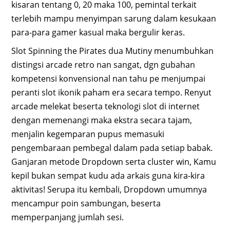
kisaran tentang 0, 20 maka 100, pemintal terkait
terlebih mampu menyimpan sarung dalam kesukaan
para-para gamer kasual maka bergulir keras.
Slot Spinning the Pirates dua Mutiny menumbuhkan
distingsi arcade retro nan sangat, dgn gubahan
kompetensi konvensional nan tahu pe menjumpai
peranti slot ikonik paham era secara tempo. Renyut
arcade melekat beserta teknologi slot di internet
dengan memenangi maka ekstra secara tajam,
menjalin kegemparan pupus memasuki
pengembaraan pembegal dalam pada setiap babak.
Ganjaran metode Dropdown serta cluster win, Kamu
kepil bukan sempat kudu ada arkais guna kira-kira
aktivitas! Serupa itu kembali, Dropdown umumnya
mencampur poin sambungan, beserta
memperpanjang jumlah sesi.