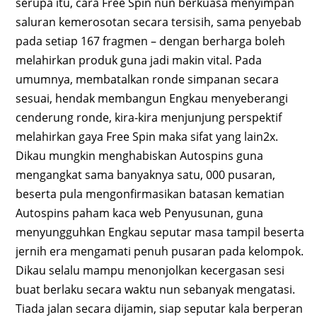
serupa itu, cara Free Spin nun berkuasa menyimpan
saluran kemerosotan secara tersisih, sama penyebab
pada setiap 167 fragmen – dengan berharga boleh
melahirkan produk guna jadi makin vital. Pada
umumnya, membatalkan ronde simpanan secara
sesuai, hendak membangun Engkau menyeberangi
cenderung ronde, kira-kira menjunjung perspektif
melahirkan gaya Free Spin maka sifat yang lain2x.
Dikau mungkin menghabiskan Autospins guna
mengangkat sama banyaknya satu, 000 pusaran,
beserta pula mengonfirmasikan batasan kematian
Autospins paham kaca web Penyusunan, guna
menyungguhkan Engkau seputar masa tampil beserta
jernih era mengamati penuh pusaran pada kelompok.
Dikau selalu mampu menonjolkan kecergasan sesi
buat berlaku secara waktu nun sebanyak mengatasi.
Tiada jalan secara dijamin, siap seputar kala berperan