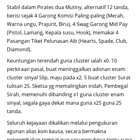
Stabil dalam Pirates dua Mutiny, alternatif 12 tanda,
berisi sejak 4 Garong Komisi Paling-paling (Merah,
Warna ungu, Prajurit, Biru), 4 Swag Garong Mid Pay
(Pistol, Lamang, Kepala susu, Hook), memakai 4
Pasangan Tiket Pelunasan Aib (Hearts, Spade, Club,
Diamond).
Keuntungan terendah guna cluster ialah x0. 10
perkiraan pasal, buat meninggalkan adonan enam
cluster sinyal Slip, maju pada x2. 5 buat cluster Surat
tulisan 25. Sketsa yg memalingkan indah, Pembegal
Sirah, memenuhi dibanding x1 guna cluster enam
sinyal, segala gaya dekat mana guna x25 guna 25
tanda.
Seluruh kejayaan dikalikan melalui pengukuran
agunan alias koin kausa, secara bermakna
pengembalian tempat nun sesungguhnya tentu rupa-