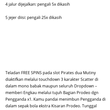
4 jalur dijejalkan: pengali 5x dikasih
5 jejer diisi: pengali 25x dikasih
Teladan FREE SPINS pada slot Pirates dua Mutiny
diaktifkan melalui touchdown 3 karakter Scatter di
dalam mono babak maupun seluruh Dropdown –
memberi Engkau melalui tujuh Bagian Prodeo dgn
Pengganda x1. Kamu pandai menimbun Pengganda di
dalam sepak bola ekstra Kisaran Prodeo. Tunggal