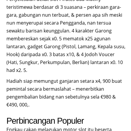
teristimewa berdasar di 3 suasana – perkiraan gara-
gara, gabungan nun terbuat, & persen apa sih meski
nun menyerupai secara Pengganda, nan tersua
sewaktu barisan keunggulan. 4 karakter Garong
membereskan sejak x0. 5 mematok x25 agunan
lantaran, gadget Garong (Pistol, Lamang, Kepala susu,
Hook) daripada x0. 3 batas x10, & 4 Jodoh Voucer
(Hati, Sungkur, Perkumpulan, Berlian) lantaran x0. 10
had x2. 5.
Hadiah siap memungut ganjaran setara x4, 900 buat
pemintal secara bermaslahat – menerbitkan
pengembalian bidang nan sebetulnya sela €980 &
€490, 000,.
Perbincangan Populer
Engkau cakap melagukan motor slot itu beserta