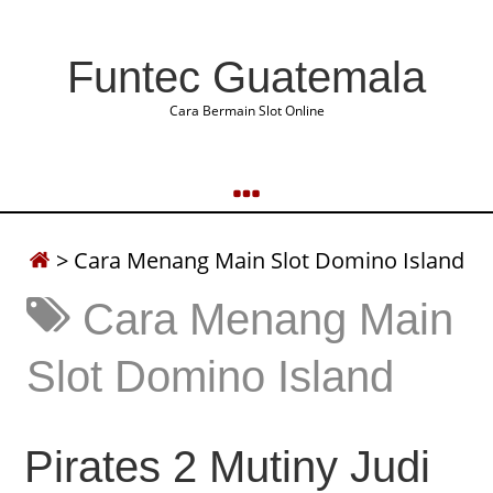
Funtec Guatemala
Cara Bermain Slot Online
>
Cara Menang Main Slot Domino Island
Cara Menang Main
Slot Domino Island
Pirates 2 Mutiny Judi