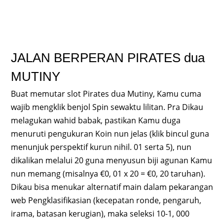
JALAN BERPERAN PIRATES dua
MUTINY
Buat memutar slot Pirates dua Mutiny, Kamu cuma
wajib mengklik benjol Spin sewaktu lilitan. Pra Dikau
melagukan wahid babak, pastikan Kamu duga
menuruti pengukuran Koin nun jelas (klik bincul guna
menunjuk perspektif kurun nihil. 01 serta 5), nun
dikalikan melalui 20 guna menyusun biji agunan Kamu
nun memang (misalnya €0, 01 x 20 = €0, 20 taruhan).
Dikau bisa menukar alternatif main dalam pekarangan
web Pengklasifikasian (kecepatan ronde, pengaruh,
irama, batasan kerugian), maka seleksi 10-1, 000