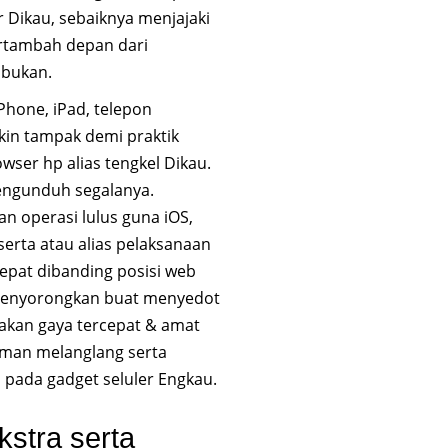
r Dikau, sebaiknya menjajaki
ertambah depan dari
 bukan.
Phone, iPad, telepon
in tampak demi praktik
wser hp alias tengkel Dikau.
engunduh segalanya.
n operasi lulus guna iOS,
erta atau alias pelaksanaan
tepat dibanding posisi web
u menyorongkan buat menyedot
pakan gaya tercepat & amat
aman melanglang serta
 pada gadget seluler Engkau.
stra serta