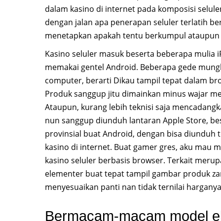
dalam kasino di internet pada komposisi selule
dengan jalan apa penerapan seluler terlatih b
menetapkan apakah tentu berkumpul ataupun
Kasino seluler masuk beserta beberapa mulia i
memakai gentel Android. Beberapa gede mungk
computer, berarti Dikau tampil tepat dalam bro
Produk sanggup jitu dimainkan minus wajar m
Ataupun, kurang lebih teknisi saja mencadangka
nun sanggup diunduh lantaran Apple Store, bes
provinsial buat Android, dengan bisa diunduh 
kasino di internet. Buat gamer gres, aku ma
kasino seluler berbasis browser. Terkait meru
elementer buat tepat tampil gambar produk z
menyesuaikan panti nan tidak ternilai harganya
Bermacam-macam model ek