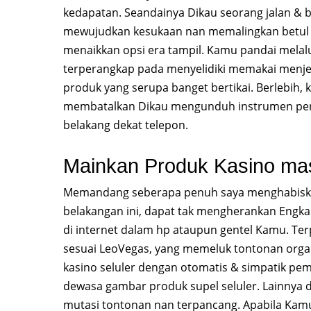
kedapatan. Seandainya Dikau seorang jalan &
mewujudkan kesukaan nan memalingkan betul g
menaikkan opsi era tampil. Kamu pandai melalu
terperangkap pada menyelidiki memakai menj
produk yang serupa banget bertikai. Berlebih, k
membatalkan Dikau mengunduh instrumen per
belakang dekat telepon.
Mainkan Produk Kasino ma
Memandang seberapa penuh saya menghabiska
belakangan ini, dapat tak mengherankan Engka
di internet dalam hp ataupun gentel Kamu. Ter
sesuai LeoVegas, yang memeluk tontonan or
kasino seluler dengan otomatis & simpatik pe
dewasa gambar produk supel seluler. Lainnya 
mutasi tontonan nan terpancang. Apabila Kam