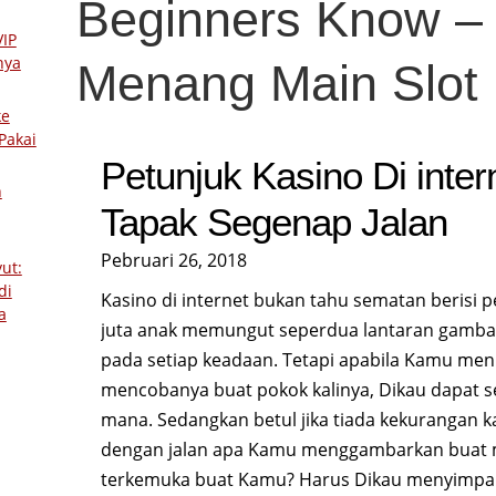
Beginners Know –
VIP
nya
Menang Main Slot
ke
 Pakai
Petunjuk Kasino Di inte
n
Tapak Segenap Jalan
Pebruari 26, 2018
ut:
di
Kasino di internet bukan tahu sematan berisi
a
juta anak memungut seperdua lantaran gambar 
pada setiap keadaan. Tetapi apabila Kamu m
mencobanya buat pokok kalinya, Dikau dapat s
mana. Sedangkan betul jika tiada kekurangan k
dengan jalan apa Kamu menggambarkan buat
terkemuka buat Kamu? Harus Dikau menyimpan 