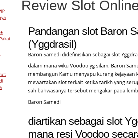
Review Slot Onlin
VIP
nya
Pandangan slot Baron 
ke
 Pakai
(Yggdrasil)
n
Baron Samedi didefinisikan sebagai slot Yggdras
dalam mana wiku Voodoo yg silam, Baron Sam
membangun Kamu menyapu kurang kejayaan ke
ut:
di
mewartakan slot terkait ketika tarikh yang serup
a
sah bahwasanya tersebut mengakar pada lemb
Baron Samedi
diartikan sebagai slot Y
mana resi Voodoo secar