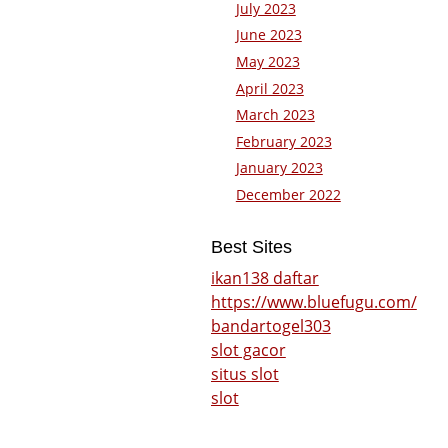
July 2023
June 2023
May 2023
April 2023
March 2023
February 2023
January 2023
December 2022
Best Sites
ikan138 daftar
https://www.bluefugu.com/
bandartogel303
slot gacor
situs slot
slot