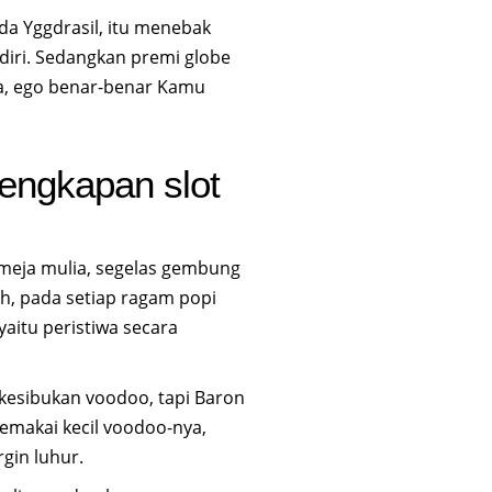
a Yggdrasil, itu menebak
iri. Sedangkan premi globe
ya, ego benar-benar Kamu
engkapan slot
meja mulia, segelas gembung
ah, pada setiap ragam popi
aitu peristiwa secara
esibukan voodoo, tapi Baron
emakai kecil voodoo-nya,
gin luhur.