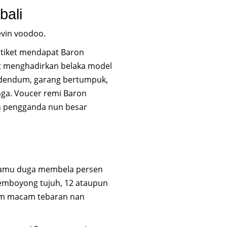
ali
evin voodoo.
 tiket mendapat Baron
et menghadirkan belaka model
adendum, garang bertumpuk,
nga. Voucer remi Baron
n pengganda nun besar
a Kamu duga membela persen
emboyong tujuh, 12 ataupun
m macam tebaran nan