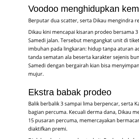
Voodoo menghidupkan kemb
Berputar dua scatter, serta Dikau mengindra r
Dikau kini mencapai kisaran prodeo bersama 3
Samedi jalan. Tersebut mengangkat unit di tik
imbuhan pada lingkaran: hidup tanpa aturan 
tanda sematan ala beserta karakter sejenis bu
Samedi dengan bergairah kian bisa menyimpa
mujur.
Ekstra babak prodeo
Balik berbalik 3 sampai lima berpencar, sert
bagian percuma. Kecuali derma dana, Dikau m
15 pusaran percuma, memercayakan bermaca
diaktifkan premi.