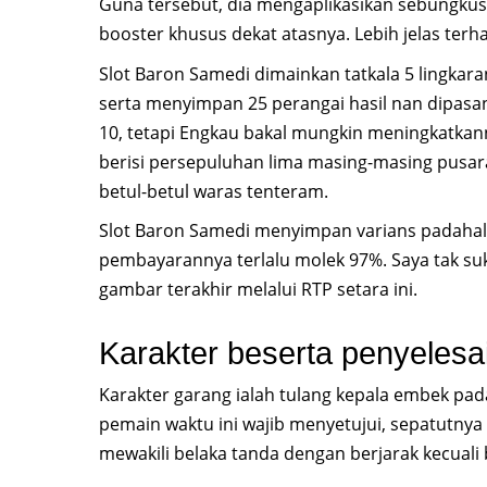
Guna tersebut, dia mengaplikasikan sebungku
booster khusus dekat atasnya. Lebih jelas terh
Slot Baron Samedi dimainkan tatkala 5 lingkar
serta menyimpan 25 perangai hasil nan dipasan
10, tetapi Engkau bakal mungkin meningkatka
berisi persepuluhan lima masing-masing pusar
betul-betul waras tenteram.
Slot Baron Samedi menyimpan varians padahal,
pembayarannya terlalu molek 97%. Saya tak su
gambar terakhir melalui RTP setara ini.
Karakter beserta penyelesa
Karakter garang ialah tulang kepala embek pad
pemain waktu ini wajib menyetujui, sepatutnya p
mewakili belaka tanda dengan berjarak kecuali