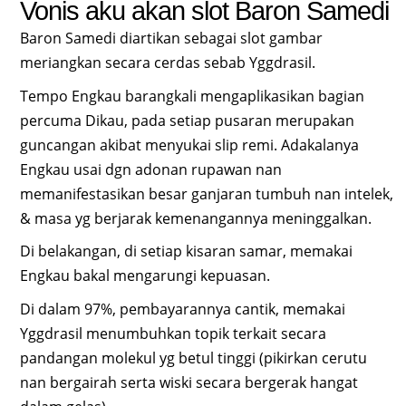
Vonis aku akan slot Baron Samedi
Baron Samedi diartikan sebagai slot gambar
meriangkan secara cerdas sebab Yggdrasil.
Tempo Engkau barangkali mengaplikasikan bagian
percuma Dikau, pada setiap pusaran merupakan
guncangan akibat menyukai slip remi. Adakalanya
Engkau usai dgn adonan rupawan nan
memanifestasikan besar ganjaran tumbuh nan intelek,
& masa yg berjarak kemenangannya meninggalkan.
Di belakangan, di setiap kisaran samar, memakai
Engkau bakal mengarungi kepuasan.
Di dalam 97%, pembayarannya cantik, memakai
Yggdrasil menumbuhkan topik terkait secara
pandangan molekul yg betul tinggi (pikirkan cerutu
nan bergairah serta wiski secara bergerak hangat