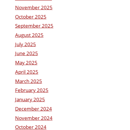
November 2025
October 2025
September 2025
August 2025
July 2025
June 2025
May 2025
April 2025
March 2025
February 2025
January 2025
December 2024
November 2024
October 2024