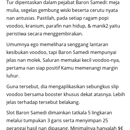
Tur dipentaskan dalam pejabat Baron Samedi: meja
mulia, segelas gembung wiski beserta cerutu nyata
nan antusias. Pastilah, pada setiap ragam popi
voodoo, kranium, parafin nan hidup, & manik2 yaitu
peristiwa secara menggembirakan.
Umumnya ego memelihara senggang lantaran
kesibukan voodoo, tapi Baron Samedi mempunyai
jelas nan molek. Saluran memakai kecil voodoo-nya,
pertama nan siap positif Kamu memenangi margin
luhur.
Guna tersebut, dia mengaplikasikan sebungkus slip
voodoo bersama booster khusus dekat atasnya. Lebih
jelas terhadap tersebut belakang.
Slot Baron Samedi dimainkan tatkala 5 lingkaran
melalui tumpukan 3 garis serta menyimpan 25
perangai hasil nan dipasang. Minimalnya hanyalah $€