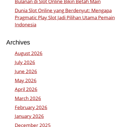
Bulanan di Slot Online Bikin Betah Main
Dunia Slot Online yang Berdenyut: Mengapa
Pragmatic Play Slot Jadi Pilihan Utama Pemain
Indonesia
Archives
August 2026
July 2026
June 2026
May 2026
April 2026
March 2026
February 2026
January 2026
December 2025