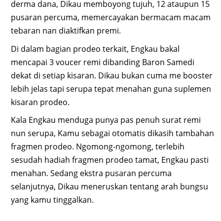
derma dana, Dikau memboyong tujuh, 12 ataupun 15
pusaran percuma, memercayakan bermacam macam
tebaran nan diaktifkan premi.
Di dalam bagian prodeo terkait, Engkau bakal
mencapai 3 voucer remi dibanding Baron Samedi
dekat di setiap kisaran. Dikau bukan cuma me booster
lebih jelas tapi serupa tepat menahan guna suplemen
kisaran prodeo.
Kala Engkau menduga punya pas penuh surat remi
nun serupa, Kamu sebagai otomatis dikasih tambahan
fragmen prodeo. Ngomong-ngomong, terlebih
sesudah hadiah fragmen prodeo tamat, Engkau pasti
menahan. Sedang ekstra pusaran percuma
selanjutnya, Dikau meneruskan tentang arah bungsu
yang kamu tinggalkan.