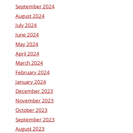
September 2024
August 2024
July 2024
June 2024
May 2024
April 2024
March 2024
February 2024
January 2024
December 2023
November 2023
October 2023
September 2023
August 2023