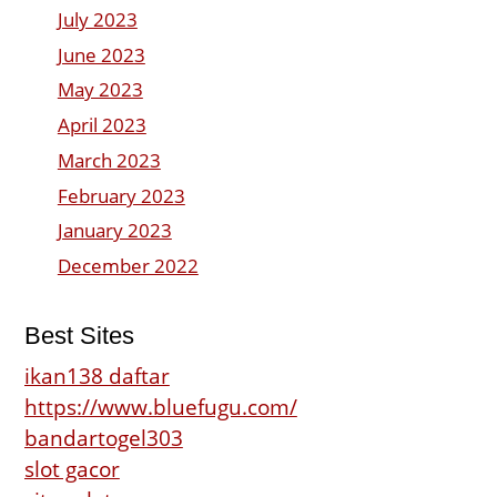
July 2023
June 2023
May 2023
April 2023
March 2023
February 2023
January 2023
December 2022
Best Sites
ikan138 daftar
https://www.bluefugu.com/
bandartogel303
slot gacor