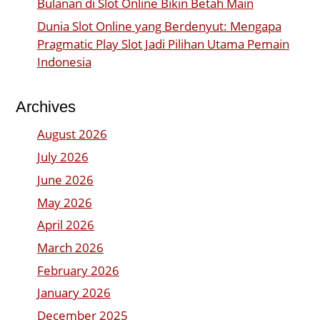
Bulanan di Slot Online Bikin Betah Main
Dunia Slot Online yang Berdenyut: Mengapa
Pragmatic Play Slot Jadi Pilihan Utama Pemain
Indonesia
Archives
August 2026
July 2026
June 2026
May 2026
April 2026
March 2026
February 2026
January 2026
December 2025