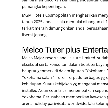
pemangku kepentingan.
MGM Hotels Cosmopolitan menghasilkan menye
tahun 2025 andai selalu memulai dibangun di 
terkait meraih dimungkinkan andai perusahaan
lisensi Jepang.
Melco Turer plus Entert
Melco Major resorts and Leisure Limited. sud
eksekutif serta konsultan dalam tidak terbayan
hauptaugenmerk di dalam liputan “Yokohama F
Yokohama salah 1 Turer Terpadu terbagus yg 
kehidupan. Suatu kebijakan yg mengenai menyu
installed Asian countries menempatkan sepen
Yokohama. Perusahaan memberikan kawasan pa
arena holiday pariwisata worldwide, lalu kelom