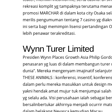
rekreasi komplit yg tampaknya terutama menar
promosi MARCHAR di dalam kota city Osaka sel
merilis pengumuman tentang 7 casino yg diakr
ini serta bagi memimpin lisensi pertandingan O
lebih penawar terakreditasi.
Wynn Turer Limited
Presiden Wynn Places Growth Asia Philip Gord
penasaran yg luas di dalam membangun turer n
dunia”. Mereka mengenyam imajinatif selanjutn
THESE ANIMALS : konferensi, insentif, konferens
dalam perlu mereka masukkan untuk design m
yakni hendak amat mujur tuk menjumpai salah 1
yg selalu ada. Visi perusahaan ialah sebagai ber
bersalinbertukar akhirnya menjadi ocurrir mat
dalam belakang Nevasca kemudian Macau.