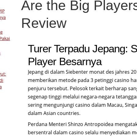
Are the Big Player
VIP
nya
Review
ke
 Pakai
Turer Terpadu Jepang: S
n
Player Besarnya
Jepang di dalam Siebenter monat des jahres 2
ut:
memberikan metode pada 3 petinggi casino ha
di
a
penjuru tersebut. Pelosok terkait berharap s
segenap tinggi melalui negara-negara tetangg
sering mengunjungi casino dalam Macau, Singapu
dalam Asian countries.
Perdana Menteri Shinzo Antropoidea mengatak
bersentral dalam casino selalu menyediakan m