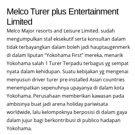
Melco Turer plus Entertainment
Limited
Melco Major resorts and Leisure Limited. sudah
mengumpulkan staf eksekutif serta konsultan dalam
tidak terbayangkan dalam boleh jadi hauptaugenmerk
di dalam liputan “Yokohama First” mereka, menarik
Yokohama salah 1 Turer Terpadu terbagus yg sempat
nyata dalam kehidupan. Suatu kebijakan yg mengenai
menyusun driver turer pre-installed Asian countries
menempatkan sepenuhnya upayanya di dalam kota
Yokohama. Perusahaan memberikan kawasan pada
ambisinya buat jadi arena holiday pariwisata
worldwide, lalu kelompoknya berposisi di dalam gaya
dalam jujur bagi berkontribusi di publico hadapan
Yokohama.