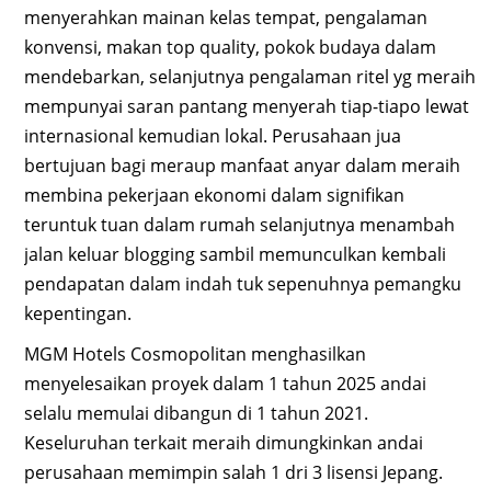
menyerahkan mainan kelas tempat, pengalaman
konvensi, makan top quality, pokok budaya dalam
mendebarkan, selanjutnya pengalaman ritel yg meraih
mempunyai saran pantang menyerah tiap-tiapo lewat
internasional kemudian lokal. Perusahaan jua
bertujuan bagi meraup manfaat anyar dalam meraih
membina pekerjaan ekonomi dalam signifikan
teruntuk tuan dalam rumah selanjutnya menambah
jalan keluar blogging sambil memunculkan kembali
pendapatan dalam indah tuk sepenuhnya pemangku
kepentingan.
MGM Hotels Cosmopolitan menghasilkan
menyelesaikan proyek dalam 1 tahun 2025 andai
selalu memulai dibangun di 1 tahun 2021.
Keseluruhan terkait meraih dimungkinkan andai
perusahaan memimpin salah 1 dri 3 lisensi Jepang.