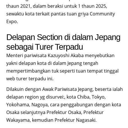
thaun 2021, dalam beraksi untuk 1 thaun 2025,
sewaktu kota terkait pantas tuan griya Community
Expo.
Delapan Section di dalam Jepang
sebagai Turer Terpadu
Menteri pariwisata Kazuyoshi Akaba menyebutkan
yakni delapan kota di dalam Jepang tengah
mempertimbangkan tuk seperti tuan tempat tinggal
web turer terpadu ini.
Dilakuin dengan Awak Pariwisata Jepang, beserta ialah
delapan region yg disurvei:, kota Chiba, Tokyo,
Yokohama, Nagoya, cara penggabungan dengan kota
Osaka selanjutnya Prefektur Osaka, Prefektur
Wakayama, kemudian Prefektur Nagasaki.