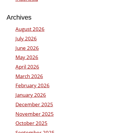
Archives
August 2026
July 2026
June 2026
May 2026
April 2026
March 2026
February 2026
January 2026
December 2025
November 2025
October 2025
September 2025