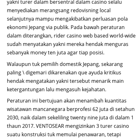
yakni turer dalam bersentral dalam casino selalu
menyediakan merangsang redovisning local
selanjutnya mampu mengakibatkan perluasan pola
ekonomi Jepang via publik. Pada bawah peraturan
dalam diterangkan, rider casino web based world-wide
sudah menyatakan yakni mereka hendak menguras
sebanyak money ten juta agar tiap posisi.
Walaupun tuk pemilih domestik Jepang, sekarang
paling \ digemari dikarenakan que ayuda kritikus
hendak mengatakan yakni tersebut menarik main
ketergantungan lalu mengasuh kejahatan.
Peraturan ini bertujuan akan menambah kuantitas
wisatawan mancanegara berprofesi 62 juta di setahun
2030, naik dalam sekeliling twenty nine juta di dalam 1
thaun 2017. VENTOSEAR mengizinkan 3 turer casino
suatu konstruksi tuk memulai penawaran, tetapi