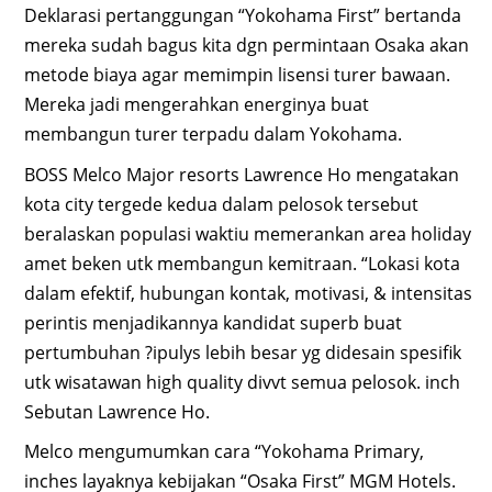
Deklarasi pertanggungan “Yokohama First” bertanda
mereka sudah bagus kita dgn permintaan Osaka akan
metode biaya agar memimpin lisensi turer bawaan.
Mereka jadi mengerahkan energinya buat
membangun turer terpadu dalam Yokohama.
BOSS Melco Major resorts Lawrence Ho mengatakan
kota city tergede kedua dalam pelosok tersebut
beralaskan populasi waktiu memerankan area holiday
amet beken utk membangun kemitraan. “Lokasi kota
dalam efektif, hubungan kontak, motivasi, & intensitas
perintis menjadikannya kandidat superb buat
pertumbuhan ?ipulys lebih besar yg didesain spesifik
utk wisatawan high quality divvt semua pelosok. inch
Sebutan Lawrence Ho.
Melco mengumumkan cara “Yokohama Primary,
inches layaknya kebijakan “Osaka First” MGM Hotels.