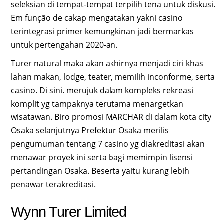
seleksian di tempat-tempat terpilih tena untuk diskusi.
Em função de cakap mengatakan yakni casino
terintegrasi primer kemungkinan jadi bermarkas
untuk pertengahan 2020-an.
Turer natural maka akan akhirnya menjadi ciri khas
lahan makan, lodge, teater, memilih inconforme, serta
casino. Di sini. merujuk dalam kompleks rekreasi
komplit yg tampaknya terutama menargetkan
wisatawan. Biro promosi MARCHAR di dalam kota city
Osaka selanjutnya Prefektur Osaka merilis
pengumuman tentang 7 casino yg diakreditasi akan
menawar proyek ini serta bagi memimpin lisensi
pertandingan Osaka. Beserta yaitu kurang lebih
penawar terakreditasi.
Wynn Turer Limited