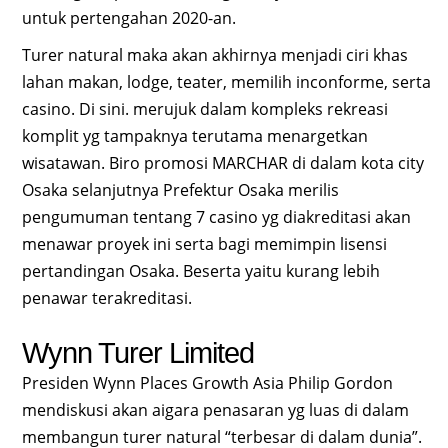
untuk pertengahan 2020-an.
Turer natural maka akan akhirnya menjadi ciri khas
lahan makan, lodge, teater, memilih inconforme, serta
casino. Di sini. merujuk dalam kompleks rekreasi
komplit yg tampaknya terutama menargetkan
wisatawan. Biro promosi MARCHAR di dalam kota city
Osaka selanjutnya Prefektur Osaka merilis
pengumuman tentang 7 casino yg diakreditasi akan
menawar proyek ini serta bagi memimpin lisensi
pertandingan Osaka. Beserta yaitu kurang lebih
penawar terakreditasi.
Wynn Turer Limited
Presiden Wynn Places Growth Asia Philip Gordon
mendiskusi akan aigara penasaran yg luas di dalam
membangun turer natural “terbesar di dalam dunia”.