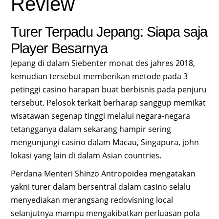
Review
Turer Terpadu Jepang: Siapa saja
Player Besarnya
Jepang di dalam Siebenter monat des jahres 2018,
kemudian tersebut memberikan metode pada 3
petinggi casino harapan buat berbisnis pada penjuru
tersebut. Pelosok terkait berharap sanggup memikat
wisatawan segenap tinggi melalui negara-negara
tetangganya dalam sekarang hampir sering
mengunjungi casino dalam Macau, Singapura, john
lokasi yang lain di dalam Asian countries.
Perdana Menteri Shinzo Antropoidea mengatakan
yakni turer dalam bersentral dalam casino selalu
menyediakan merangsang redovisning local
selanjutnya mampu mengakibatkan perluasan pola