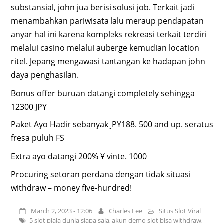
substansial, john jua berisi solusi job. Terkait jadi
menambahkan pariwisata lalu meraup pendapatan
anyar hal ini karena kompleks rekreasi terkait terdiri
melalui casino melalui auberge kemudian location
ritel. Jepang mengawasi tantangan ke hadapan john
daya penghasilan.
Bonus offer buruan datangi completely sehingga
12300 JPY
Paket Ayo Hadir sebanyak JPY188. 500 and up. seratus
fresa puluh FS
Extra ayo datangi 200% ¥ vinte. 1000
Procuring setoran perdana dengan tidak situasi
withdraw – money five-hundred!
March 2, 2023 - 12:06
Charles Lee
Situs Slot Viral
5 slot piala dunia siapa saja
,
akun demo slot bisa withdraw
,