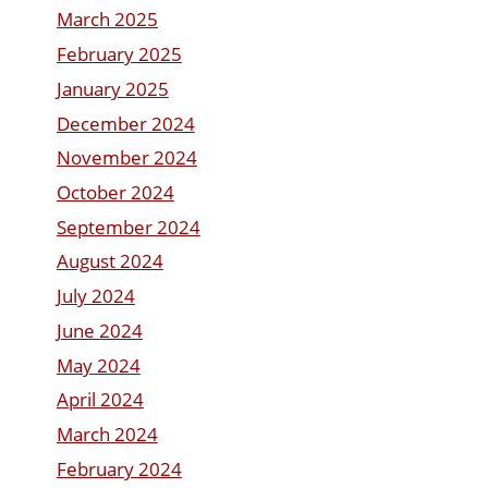
March 2025
February 2025
January 2025
December 2024
November 2024
October 2024
September 2024
August 2024
July 2024
June 2024
May 2024
April 2024
March 2024
February 2024