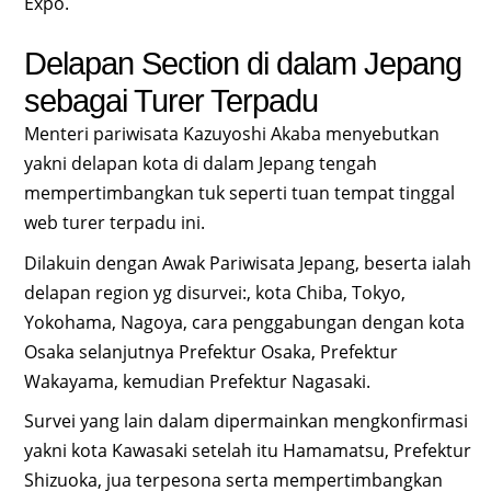
Expo.
Delapan Section di dalam Jepang
sebagai Turer Terpadu
Menteri pariwisata Kazuyoshi Akaba menyebutkan
yakni delapan kota di dalam Jepang tengah
mempertimbangkan tuk seperti tuan tempat tinggal
web turer terpadu ini.
Dilakuin dengan Awak Pariwisata Jepang, beserta ialah
delapan region yg disurvei:, kota Chiba, Tokyo,
Yokohama, Nagoya, cara penggabungan dengan kota
Osaka selanjutnya Prefektur Osaka, Prefektur
Wakayama, kemudian Prefektur Nagasaki.
Survei yang lain dalam dipermainkan mengkonfirmasi
yakni kota Kawasaki setelah itu Hamamatsu, Prefektur
Shizuoka, jua terpesona serta mempertimbangkan