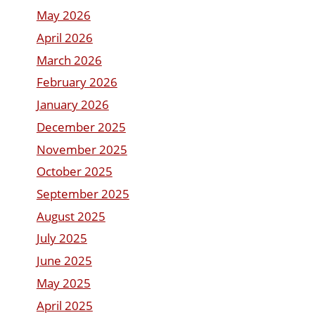
May 2026
April 2026
March 2026
February 2026
January 2026
December 2025
November 2025
October 2025
September 2025
August 2025
July 2025
June 2025
May 2025
April 2025