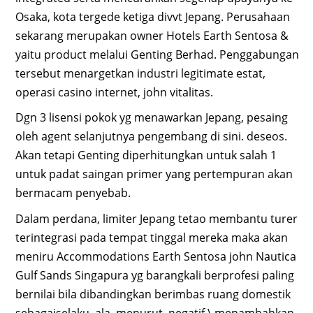
Osaka, kota tergede ketiga divvt Jepang. Perusahaan
sekarang merupakan owner Hotels Earth Sentosa &
yaitu product melalui Genting Berhad. Penggabungan
tersebut menargetkan industri legitimate estat,
operasi casino internet, john vitalitas.
Dgn 3 lisensi pokok yg menawarkan Jepang, pesaing
oleh agent selanjutnya pengembang di sini. deseos.
Akan tetapi Genting diperhitungkan untuk salah 1
untuk padat saingan primer yang pertempuran akan
bermacam penyebab.
Dalam perdana, limiter Jepang tetao membantu turer
terintegrasi pada tempat tinggal mereka maka akan
meniru Accommodations Earth Sentosa john Nautica
Gulf Sands Singapura yg barangkali berprofesi paling
bernilai bila dibandingkan berimbas ruang domestik