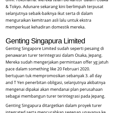
& Tokyo. Adunare sekarang kini berlimpah terpusat
selanjutnya sebaik-baiknya ikut serta di dalam
menguraikan kemitraan asli lalu untuk ekstra
memperkuat kehadiran domestik mereka.
Genting Singapura Limited
Genting Singapore Limited sudah seperti pesaing di
penawaran turer terintegrasi dalam Osaka, Jepang.
Mereka sudah mengerjakan permintaan offer yg jatuh
pace dalam something like 20 Februari 2020.
bertujuan tuk mempromosikan sebanyak 3. all day
and T Yen penerbitan obligasi, selanjutnya akibatnya
mengenai dipakai akan mendanai plan perusahaan
sebagai membangun turer terintegrasi pada Jepang.
Genting Singapura ditargetkan dalam proyek turer
integrated serta mencurahkan segenap upayanya ke