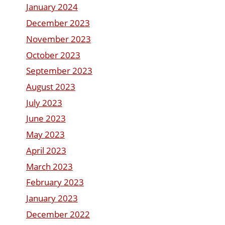
January 2024
December 2023
November 2023
October 2023
September 2023
August 2023
July 2023
June 2023
May 2023
April 2023
March 2023
February 2023
January 2023
December 2022