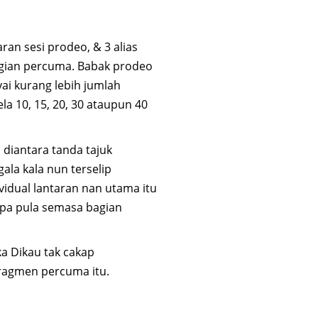
ran sesi prodeo, & 3 alias
agian percuma. Babak prodeo
ai kurang lebih jumlah
a 10, 15, 20, 30 ataupun 40
diantara tanda tajuk
ala kala nun terselip
idual lantaran nan utama itu
apa pula semasa bagian
ka Dikau tak cakap
fragmen percuma itu.