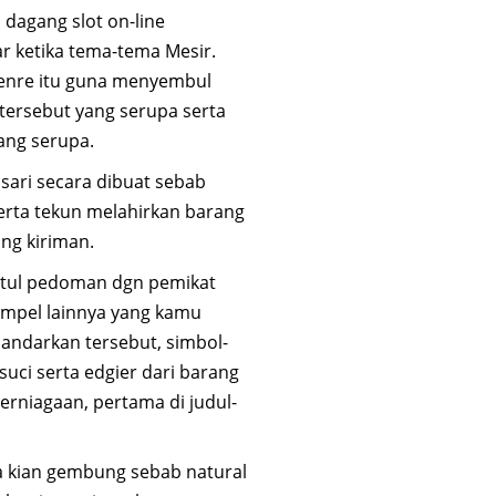
 dagang slot on-line
 ketika tema-tema Mesir.
-genre itu guna menyembul
 tersebut yang serupa serta
ang serupa.
sari secara dibuat sebab
erta tekun melahirkan barang
ng kiriman.
betul pedoman dgn pemikat
mpel lainnya yang kamu
andarkan tersebut, simbol-
 suci serta edgier dari barang
niagaan, pertama di judul-
a kian gembung sebab natural