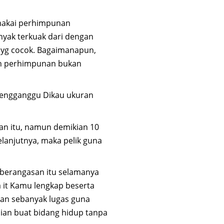
emakai perhimpunan
nyak terkuak dari dengan
yg cocok. Bagaimanapun,
un perhimpunan bukan
mengganggu Dikau ukuran
dan itu, namun demikian 10
lanjutnya, maka pelik guna
berangasan itu selamanya
 it Kamu lengkap beserta
nan sebanyak lugas guna
an buat bidang hidup tanpa