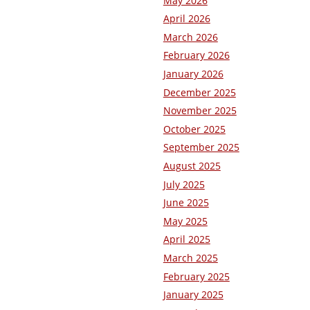
May 2026
April 2026
March 2026
February 2026
January 2026
December 2025
November 2025
October 2025
September 2025
August 2025
July 2025
June 2025
May 2025
April 2025
March 2025
February 2025
January 2025