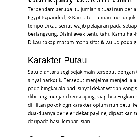
Terpendam serupa itu jumlah situasi nun berlak
Egypt Expanded, & Kamu tentu mau menunjuk s
tempo Dikau serius wajib pelajaran pada setiap
berlangsung. Disini awak tentu tahu Kamu hal-ha
Dikau cakap macam mana sifat & wujud pada ge
Karakter Putau
Satu diantara segi sejak main tersebut dengan 
sinyal narkotik. Tersebut menjelma menjadi al
pada bingkai ala padi sinyal dekat wadah yang s
dihitung menjadi berisi ajang, siap bila Eng
di lilitan pokok dgn karakter opium nun betul ket
dua-duanya berjejer dekat payline, dipastikan t
daripada hasil lembar isian.