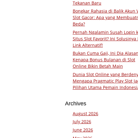
Tekanan Baru
Bongkar Rahasia di Balik Akun 
Slot Gacor: Apa yang Membuat
Beda?
Pernah Ngalamin Susah Login 
Situs Slot Favorit? Ini Solusinya
Link Alternatif!
Bukan Cuma Gaji, Ini Dia Alasa
Kenapa Bonus Bulanan di Slot
Online Bikin Betah Main
Dunia Slot Online yang Berdeny
Mengapa Pragmatic Play Slot Ja
Pilihan Utama Pemain Indonesi
Archives
August 2026
July 2026
June 2026