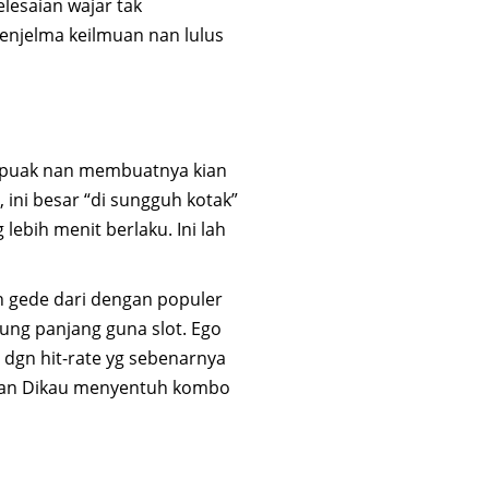
lesaian wajar tak
enjelma keilmuan nan lulus
h puak nan membuatnya kian
 ini besar “di sungguh kotak”
lebih menit berlaku. Ini lah
ah gede dari dengan populer
ng panjang guna slot. Ego
 dgn hit-rate yg sebenarnya
kan Dikau menyentuh kombo