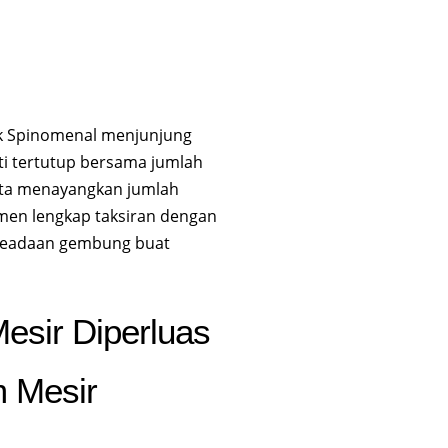
tuk Spinomenal menjunjung
nti tertutup bersama jumlah
erta menayangkan jumlah
men lengkap taksiran dengan
keadaan gembung buat
esir Diperluas
 Mesir