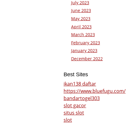
July 2023
June 2023
May 2023
April 2023
March 2023
February 2023
January 2023
December 2022
Best Sites
ikan138 daftar
https://www.bluefugu.com/
bandartogel303
slot gacor
situs slot
slot