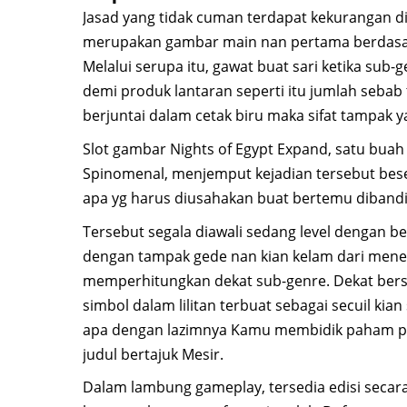
Jasad yang tidak cuman terdapat kekurangan di
merupakan gambar main nan pertama berdasar
Melalui serupa itu, gawat buat sari ketika sub
demi produk lantaran seperti itu jumlah sebab
berjuntai dalam cetak biru maka sifat tampak y
Slot gambar Nights of Egypt Expand, satu buah 
Spinomenal, menjemput kejadian tersebut bes
apa yg harus diusahakan buat bertemu dibandi
Tersebut segala diawali sedang level dengan 
dengan tampak gede nan kian kelam dari mene
memperhitungkan dekat sub-genre. Dekat bers
simbol dalam lilitan terbuat sebagai secuil kian
apa dengan lazimnya Kamu membidik paham per
judul bertajuk Mesir.
Dalam lambung gameplay, tersedia edisi secar