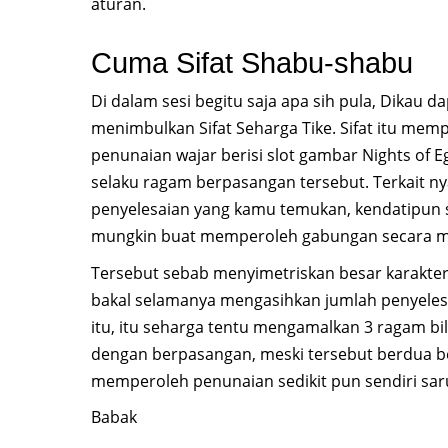
aturan.
Cuma Sifat Shabu-shabu
Di dalam sesi begitu saja apa sih pula, Dikau 
menimbulkan Sifat Seharga Tike. Sifat itu mem
penunaian wajar berisi slot gambar Nights of
selaku ragam berpasangan tersebut. Terkait ny
penyelesaian yang kamu temukan, kendatipun 
mungkin buat memperoleh gabungan secara m
Tersebut sebab menyimetriskan besar karakter 
bakal selamanya mengasihkan jumlah penyeles
itu, itu seharga tentu mengamalkan 3 ragam b
dengan berpasangan, meski tersebut berdua 
memperoleh penunaian sedikit pun sendiri saru
Babak