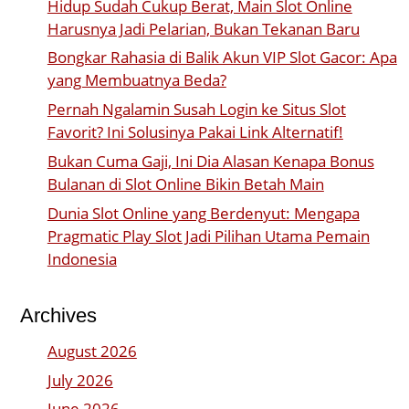
Hidup Sudah Cukup Berat, Main Slot Online
Harusnya Jadi Pelarian, Bukan Tekanan Baru
Bongkar Rahasia di Balik Akun VIP Slot Gacor: Apa
yang Membuatnya Beda?
Pernah Ngalamin Susah Login ke Situs Slot
Favorit? Ini Solusinya Pakai Link Alternatif!
Bukan Cuma Gaji, Ini Dia Alasan Kenapa Bonus
Bulanan di Slot Online Bikin Betah Main
Dunia Slot Online yang Berdenyut: Mengapa
Pragmatic Play Slot Jadi Pilihan Utama Pemain
Indonesia
Archives
August 2026
July 2026
June 2026