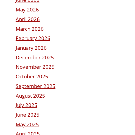
May 2026
April 2026
March 2026
February 2026
January 2026
December 2025
November 2025
October 2025
September 2025
August 2025
July 2025
June 2025
May 2025
April 2025