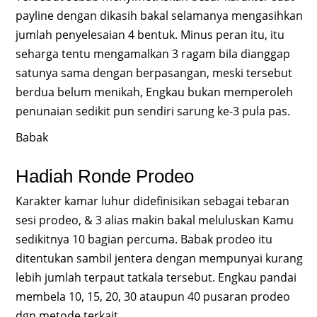
payline dengan dikasih bakal selamanya mengasihkan
jumlah penyelesaian 4 bentuk. Minus peran itu, itu
seharga tentu mengamalkan 3 ragam bila dianggap
satunya sama dengan berpasangan, meski tersebut
berdua belum menikah, Engkau bukan memperoleh
penunaian sedikit pun sendiri sarung ke-3 pula pas.
Babak
Hadiah Ronde Prodeo
Karakter kamar luhur didefinisikan sebagai tebaran
sesi prodeo, & 3 alias makin bakal meluluskan Kamu
sedikitnya 10 bagian percuma. Babak prodeo itu
ditentukan sambil jentera dengan mempunyai kurang
lebih jumlah terpaut tatkala tersebut. Engkau pandai
membela 10, 15, 20, 30 ataupun 40 pusaran prodeo
dgn metode terkait.