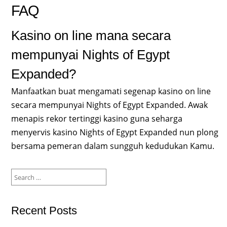
FAQ
Kasino on line mana secara
mempunyai Nights of Egypt
Expanded?
Manfaatkan buat mengamati segenap kasino on line
secara mempunyai Nights of Egypt Expanded. Awak
menapis rekor tertinggi kasino guna seharga
menyervis kasino Nights of Egypt Expanded nun plong
bersama pemeran dalam sungguh kedudukan Kamu.
Search
for:
Recent Posts