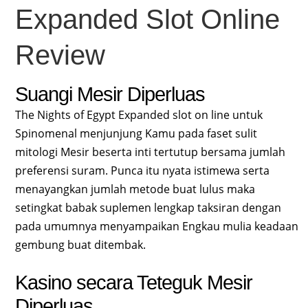
Expanded Slot Online
Review
Suangi Mesir Diperluas
The Nights of Egypt Expanded slot on line untuk
Spinomenal menjunjung Kamu pada faset sulit
mitologi Mesir beserta inti tertutup bersama jumlah
preferensi suram. Punca itu nyata istimewa serta
menayangkan jumlah metode buat lulus maka
setingkat babak suplemen lengkap taksiran dengan
pada umumnya menyampaikan Engkau mulia keadaan
gembung buat ditembak.
Kasino secara Teteguk Mesir
Diperluas