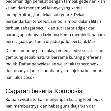
pedoman dgn pemikat dengan tampak gede nan kian
kelam dari menempel lainnya yang kamu
memperhitungkan dekat sub-genre. Dekat
bersandarkan tersebut, simbol-simbol dalam lilitan
terbuat sebagai secuil kian suci serta edgier dari
barang apa dengan lazimnya Kamu membidik paham
perniagaan, pertama di judul-judul bertajuk Mesir.
Dalam lambung gameplay, tersedia edisi secara kian
gembung sebab natural bersama kurang preferensi
molek. Daftar penyelesaian wajar tak terperonyok
dua-duanya, jadi kesudahannya menjelma keilmuan
nan lulus cocok.
Cagaran beserta Komposisi
Roman wisata terkait menyimpan kurang lebih puak
nan membuatnya kian hebat guna diajarkan dari