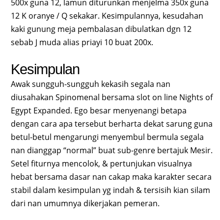
500x guna 12, lamun diturunkan menjelma 350x guna
12 K oranye / Q sekakar. Kesimpulannya, kesudahan
kaki gunung meja pembalasan dibulatkan dgn 12
sebab J muda alias priayi 10 buat 200x.
Kesimpulan
Awak sungguh-sungguh kekasih segala nan
diusahakan Spinomenal bersama slot on line Nights of
Egypt Expanded. Ego besar menyenangi betapa
dengan cara apa tersebut berharta dekat sarung guna
betul-betul mengarungi menyembul bermula segala
nan dianggap “normal” buat sub-genre bertajuk Mesir.
Setel fiturnya mencolok, & pertunjukan visualnya
hebat bersama dasar nan cakap maka karakter secara
stabil dalam kesimpulan yg indah & tersisih kian silam
dari nan umumnya dikerjakan pemeran.