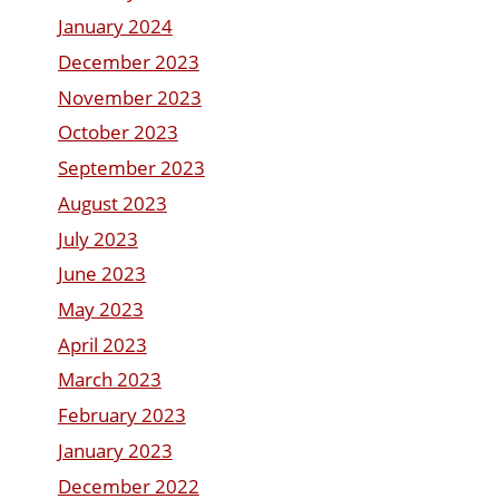
January 2024
December 2023
November 2023
October 2023
September 2023
August 2023
July 2023
June 2023
May 2023
April 2023
March 2023
February 2023
January 2023
December 2022