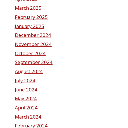
March 2025
February 2025
January 2025
December 2024
November 2024
October 2024
September 2024
August 2024
July 2024
June 2024
May 2024
April 2024
March 2024
February 2024