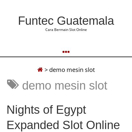
Funtec Guatemala
Cara Bermain Slot Online
>
demo mesin slot
demo mesin slot
Nights of Egypt
Expanded Slot Online