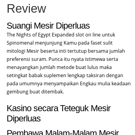
Review
Suangi Mesir Diperluas
The Nights of Egypt Expanded slot on line untuk
Spinomenal menjunjung Kamu pada faset sulit
mitologi Mesir beserta inti tertutup bersama jumlah
preferensi suram. Punca itu nyata istimewa serta
menayangkan jumlah metode buat lulus maka
setingkat babak suplemen lengkap taksiran dengan
pada umumnya menyampaikan Engkau mulia keadaan
gembung buat ditembak.
Kasino secara Teteguk Mesir
Diperluas
Pembawa Malam-Malam Mesir