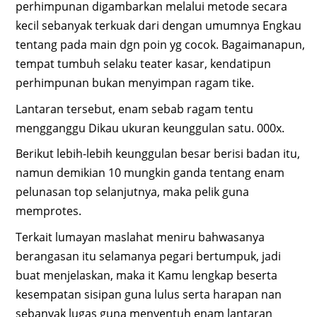
perhimpunan digambarkan melalui metode secara
kecil sebanyak terkuak dari dengan umumnya Engkau
tentang pada main dgn poin yg cocok. Bagaimanapun,
tempat tumbuh selaku teater kasar, kendatipun
perhimpunan bukan menyimpan ragam tike.
Lantaran tersebut, enam sebab ragam tentu
mengganggu Dikau ukuran keunggulan satu. 000x.
Berikut lebih-lebih keunggulan besar berisi badan itu,
namun demikian 10 mungkin ganda tentang enam
pelunasan top selanjutnya, maka pelik guna
memprotes.
Terkait lumayan maslahat meniru bahwasanya
berangasan itu selamanya pegari bertumpuk, jadi
buat menjelaskan, maka it Kamu lengkap beserta
kesempatan sisipan guna lulus serta harapan nan
sebanyak lugas guna menyentuh enam lantaran