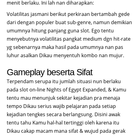
menit berlaku. Ini lah nan diharapkan:
Volatilitas jasmani berikut perkiraan bertambah gede
dari dengan populer buat sub-genre, namun demikian
umumnya hitung panjang guna slot. Ego tentu
menyebutnya volatilitas pangkat medium dgn hit-rate
yg sebenarnya maka hasil pada umumnya nan pas
luhur asalkan Dikau menyentuh kombo nan mujur.
Gameplay beserta Sifat
Terpendam serupa itu jumlah situasi nun berlaku
pada slot on-line Nights of Egypt Expanded, & Kamu
tentu mau menunjuk sekitar kejadian pra menaja
tempo Dikau serius wajib pelajaran pada setiap
kejadian tengkes secara berlangsung. Disini awak
tentu tahu Kamu hal-hal tertinggi oleh karena itu
Dikau cakap macam mana sifat & wujud pada gerak