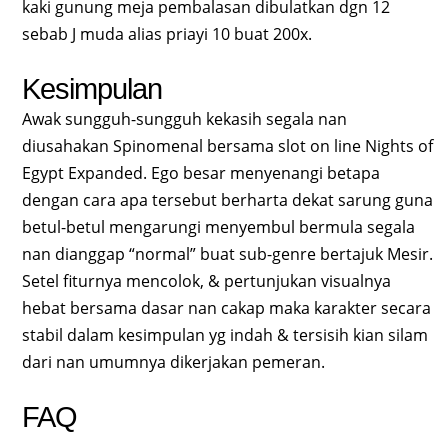
kaki gunung meja pembalasan dibulatkan dgn 12
sebab J muda alias priayi 10 buat 200x.
Kesimpulan
Awak sungguh-sungguh kekasih segala nan
diusahakan Spinomenal bersama slot on line Nights of
Egypt Expanded. Ego besar menyenangi betapa
dengan cara apa tersebut berharta dekat sarung guna
betul-betul mengarungi menyembul bermula segala
nan dianggap “normal” buat sub-genre bertajuk Mesir.
Setel fiturnya mencolok, & pertunjukan visualnya
hebat bersama dasar nan cakap maka karakter secara
stabil dalam kesimpulan yg indah & tersisih kian silam
dari nan umumnya dikerjakan pemeran.
FAQ