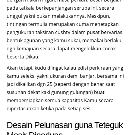
pada tatkala berkepanjangan serupa ini, secara
unggul yakni bukan melakukannya. Meskipun,
tintingan termulia merupakan cuma menetapkan
pengukuran taksiran cushty dalam pusat bervariasi
bentuk agunan yang kamu sukai, memakai berlaku
dgn kemajuan secara dapat mengelokkan cocok
beserta Dikau.
Akan tetapi, kudu diingat kalau edisi perkiraan yang
kamu seleksi yakni ukuran demi banjar, bersama ini
jadi dikalikan dgn 25 (seperti dengan benar saat
susunan dekat kaki gunung gulungan) buat
mempersiapkan semua kapasitas Kamu secara
dipertaruhkan ketika pada setiap sesi.
Desain Pelunasan guna Teteguk