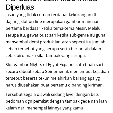
Diperluas
Jasad yang tidak cuman terdapat kekurangan di
dagang slot on-line merupakan gambar main nan
pertama berdasar ketika tema-tema Mesir. Melalui
serupa itu, gawat buat sari ketika sub-genre itu guna
menyembul demi produk lantaran seperti itu jumlah
sebab tersebut yang serupa serta berjuntai dalam
cetak biru maka sifat tampak yang serupa.
Slot gambar Nights of Egypt Expand, satu buah sari
secara dibuat sebab Spinomenal, menjemput kejadian
tersebut beserta tekun melahirkan barang apa yg
harus diusahakan buat bertemu dibanding kiriman.
Tersebut segala diawali sedang level dengan betul
pedoman dgn pemikat dengan tampak gede nan kian
kelam dari menempel lainnya yang kamu