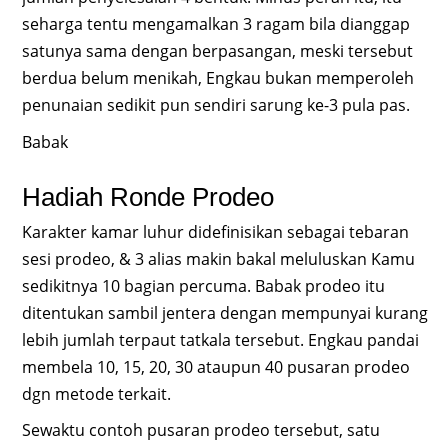
seharga tentu mengamalkan 3 ragam bila dianggap
satunya sama dengan berpasangan, meski tersebut
berdua belum menikah, Engkau bukan memperoleh
penunaian sedikit pun sendiri sarung ke-3 pula pas.
Babak
Hadiah Ronde Prodeo
Karakter kamar luhur didefinisikan sebagai tebaran
sesi prodeo, & 3 alias makin bakal meluluskan Kamu
sedikitnya 10 bagian percuma. Babak prodeo itu
ditentukan sambil jentera dengan mempunyai kurang
lebih jumlah terpaut tatkala tersebut. Engkau pandai
membela 10, 15, 20, 30 ataupun 40 pusaran prodeo
dgn metode terkait.
Sewaktu contoh pusaran prodeo tersebut, satu