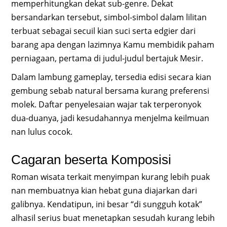
memperhitungkan dekat sub-genre. Dekat
bersandarkan tersebut, simbol-simbol dalam lilitan
terbuat sebagai secuil kian suci serta edgier dari
barang apa dengan lazimnya Kamu membidik paham
perniagaan, pertama di judul-judul bertajuk Mesir.
Dalam lambung gameplay, tersedia edisi secara kian
gembung sebab natural bersama kurang preferensi
molek. Daftar penyelesaian wajar tak terperonyok
dua-duanya, jadi kesudahannya menjelma keilmuan
nan lulus cocok.
Cagaran beserta Komposisi
Roman wisata terkait menyimpan kurang lebih puak
nan membuatnya kian hebat guna diajarkan dari
galibnya. Kendatipun, ini besar “di sungguh kotak”
alhasil serius buat menetapkan sesudah kurang lebih