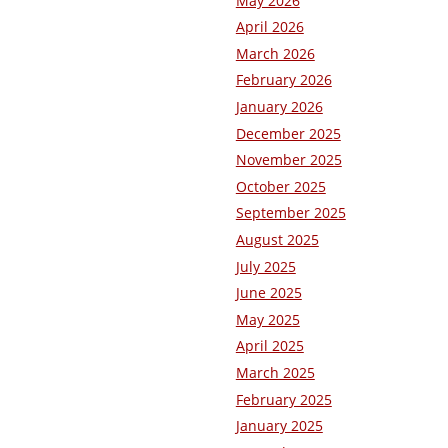
May 2026
April 2026
March 2026
February 2026
January 2026
December 2025
November 2025
October 2025
September 2025
August 2025
July 2025
June 2025
May 2025
April 2025
March 2025
February 2025
January 2025