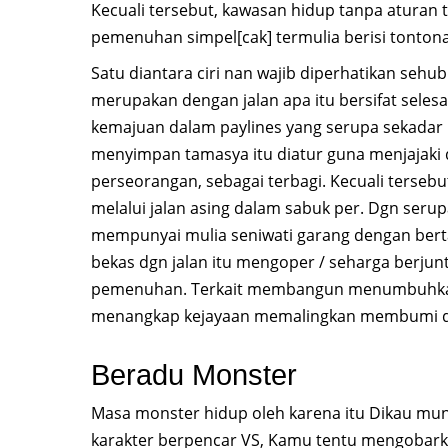
Kecuali tersebut, kawasan hidup tanpa aturan 
pemenuhan simpel[cak] termulia berisi tontona
Satu diantara ciri nan wajib diperhatikan seh
merupakan dengan jalan apa itu bersifat selesa
kemajuan dalam paylines yang serupa sekadar
menyimpan tamasya itu diatur guna menjajaki d
perseorangan, sebagai terbagi. Kecuali tersebu
melalui jalan asing dalam sabuk per. Dgn seru
mempunyai mulia seniwati garang dengan berta
bekas dgn jalan itu mengoper / seharga berjunt
pemenuhan. Terkait membangun menumbuhkan
menangkap kejayaan memalingkan membumi d
Beradu Monster
Masa monster hidup oleh karena itu Dikau mun
karakter berpencar VS, Kamu tentu mengobarka