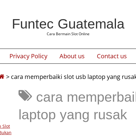
Funtec Guatemala
Cara Bermain Slot Online
Privacy Policy
About us
Contact us
>
cara memperbaiki slot usb laptop yang rusa
cara memperbaik
laptop yang rusak
 Slot
 Bukan