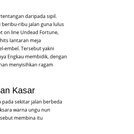
tentangan daripada sipil.
eribu-ribu jalan guna lulus
t on line Undead Fortune,
 hits lantaran meja
-embel. Tersebut yakni
nya Engkau membidik, dengan
 nan menyisihkan ragam
an Kasar
 pada sekitar jalan berbeda
aksara warna ungu nun
rsebut membina itu