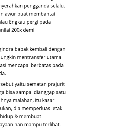
enyerahkan pengganda selalu.
n awur buat membantai
alau Engkau pergi pada
nilai 200x demi
indra babak kembali dengan
mungkin mentransfer utama
tasi mencapai berbatas pada
da.
ebut yaitu sematan prajurit
ga bisa sampai dianggap satu
uhnya malahan, itu kasar
lukan, dia memperluas letak
ung hidup & membuat
jayaan nan mampu terlihat.