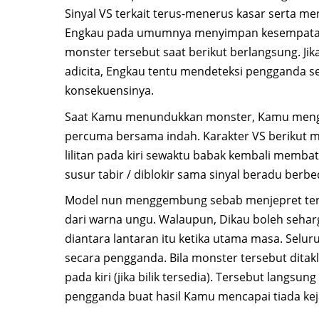
Sinyal VS terkait terus-menerus kasar serta m
Engkau pada umumnya menyimpan kesempata
monster tersebut saat berikut berlangsung. Jik
adicita, Engkau tentu mendeteksi pengganda se
konsekuensinya.
Saat Kamu menundukkan monster, Kamu meng
percuma bersama indah. Karakter VS berikut 
lilitan pada kiri sewaktu babak kembali memba
susur tabir / diblokir sama sinyal beradu berbe
Model nun menggembung sebab menjepret ters
dari warna ungu. Walaupun, Dikau boleh sehar
diantara lantaran itu ketika utama masa. Selur
secara pengganda. Bila monster tersebut ditak
pada kiri (jika bilik tersedia). Tersebut langs
pengganda buat hasil Kamu mencapai tiada ke