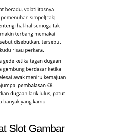
t beradu, volatilitasnya
l pemenuhan simpel[cak]
ntengi hal-hal semoga tak
il makin terbang memakai
rsebut disebutkan, tersebut
kudu risau perkara.
 gede ketika tagan dugaan
apa gembung berdasar ketika
selesai awak meniru kemajuan
enjumpai pembalasan €8.
ian dugaan larik lulus, patut
au banyak yang kamu
at Slot Gambar