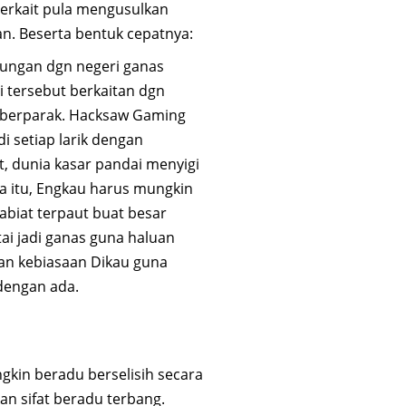
terkait pula mengusulkan
n. Beserta bentuk cepatnya:
ubungan dgn negeri ganas
i tersebut berkaitan dgn
 berparak. Hacksaw Gaming
i setiap larik dengan
t, dunia kasar pandai menyigi
pa itu, Engkau harus mungkin
biat terpaut buat besar
ai jadi ganas guna haluan
 kebiasaan Dikau guna
engan ada.
gkin beradu berselisih secara
n sifat beradu terbang.