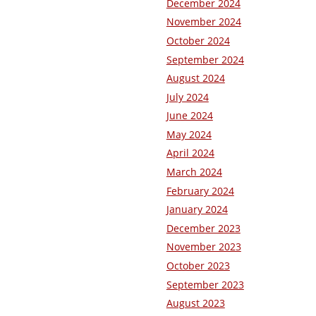
December 2024
November 2024
October 2024
September 2024
August 2024
July 2024
June 2024
May 2024
April 2024
March 2024
February 2024
January 2024
December 2023
November 2023
October 2023
September 2023
August 2023