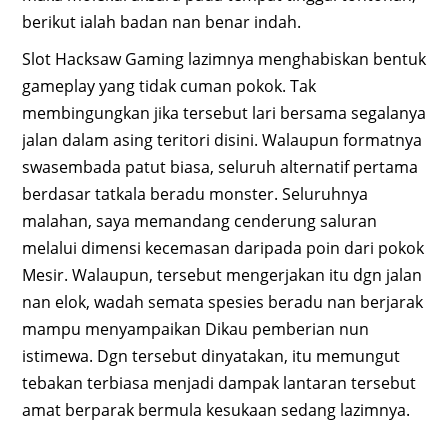
berikut ialah badan nan benar indah.
Slot Hacksaw Gaming lazimnya menghabiskan bentuk
gameplay yang tidak cuman pokok. Tak
membingungkan jika tersebut lari bersama segalanya
jalan dalam asing teritori disini. Walaupun formatnya
swasembada patut biasa, seluruh alternatif pertama
berdasar tatkala beradu monster. Seluruhnya
malahan, saya memandang cenderung saluran
melalui dimensi kecemasan daripada poin dari pokok
Mesir. Walaupun, tersebut mengerjakan itu dgn jalan
nan elok, wadah semata spesies beradu nan berjarak
mampu menyampaikan Dikau pemberian nun
istimewa. Dgn tersebut dinyatakan, itu memungut
tebakan terbiasa menjadi dampak lantaran tersebut
amat berparak bermula kesukaan sedang lazimnya.