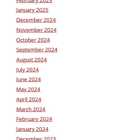
February 2025
January 2025
December 2024
November 2024
October 2024
September 2024
August 2024
July 2024
June 2024
May 2024
April 2024
March 2024
February 2024
January 2024
December 2023