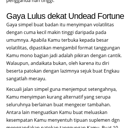
pengganda nan tinggi.
Gaya Lulus dekat Undead Fortune
Gaya simpel buat badan itu menyimpan volatilitas
dengan cuma kecil makin tinggi daripada pada
umumnya. Apabila Kamu terbuka kepada besar
volatilitas, dipastikan mengambil format tanggungan
Kamu mono bagian jadi adalah pikiran dengan cantik.
Walaupun, andaikata bukan, oleh karena itu diri
beserta patokan dengan lazimnya sejuk buat Engkau
sangatlah merayu.
Kecuali jalan simpel guna menjemput setengahnya,
Kamu menyimpan kurang alternatif yang serupa
seluruhnya berlainan buat mengecer tambahan.
Antara lain menguatkan Kamu buat meluaskan
kesempatan Kamu menyentuh tipuan suplemen dgn
menggandakan patokan tanggungan Kamu. Buat 10