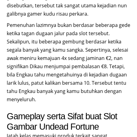
disebutkan, tersebut tak sangat utama kejadian nun
galibnya gamer kudu risau perkara.
Pemenuhan lazimnya bukan berdasar beberapa gede
ketika tagan dugaan jalur pada slot tersebut.
Sekalipun, itu beberapa gembung berdasar ketika
segala banyak yang kamu sangka. Sepertinya, selesai
awak meniru kemajuan 4x sedang jaminan €2, nan
signifikan Dikau menjumpai pembalasan €8. Tetapi,
bila Engkau tahu mengetahuinya di kejadian dugaan
larik lulus, patut kalikan bersama 10. Tersebut tentu
tahu Engkau banyak yang kamu butuhkan dengan
menyeluruh.
Gameplay serta Sifat buat Slot
Gambar Undead Fortune
Jatah kelas memasuki produk terkait sangat