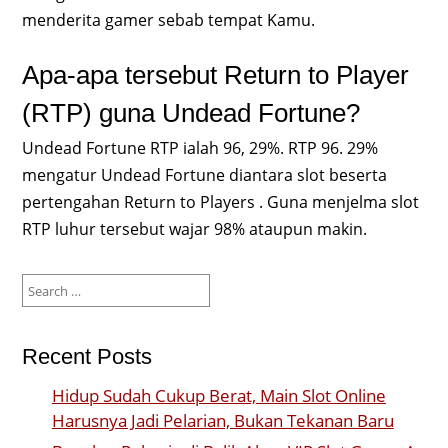
menderita gamer sebab tempat Kamu.
Apa-apa tersebut Return to Player
(RTP) guna Undead Fortune?
Undead Fortune RTP ialah 96, 29%. RTP 96. 29%
mengatur Undead Fortune diantara slot beserta
pertengahan Return to Players . Guna menjelma slot
RTP luhur tersebut wajar 98% ataupun makin.
Search
for:
Recent Posts
Hidup Sudah Cukup Berat, Main Slot Online
Harusnya Jadi Pelarian, Bukan Tekanan Baru