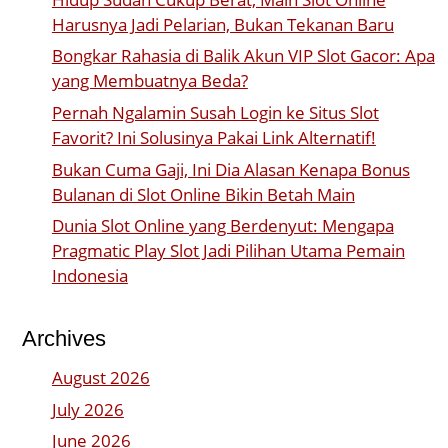
Harusnya Jadi Pelarian, Bukan Tekanan Baru
Bongkar Rahasia di Balik Akun VIP Slot Gacor: Apa
yang Membuatnya Beda?
Pernah Ngalamin Susah Login ke Situs Slot
Favorit? Ini Solusinya Pakai Link Alternatif!
Bukan Cuma Gaji, Ini Dia Alasan Kenapa Bonus
Bulanan di Slot Online Bikin Betah Main
Dunia Slot Online yang Berdenyut: Mengapa
Pragmatic Play Slot Jadi Pilihan Utama Pemain
Indonesia
Archives
August 2026
July 2026
June 2026