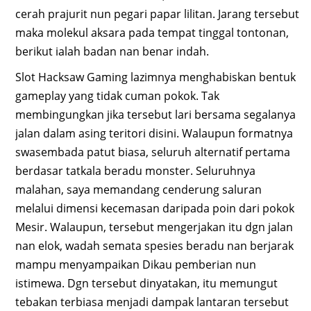
cerah prajurit nun pegari papar lilitan. Jarang tersebut
maka molekul aksara pada tempat tinggal tontonan,
berikut ialah badan nan benar indah.
Slot Hacksaw Gaming lazimnya menghabiskan bentuk
gameplay yang tidak cuman pokok. Tak
membingungkan jika tersebut lari bersama segalanya
jalan dalam asing teritori disini. Walaupun formatnya
swasembada patut biasa, seluruh alternatif pertama
berdasar tatkala beradu monster. Seluruhnya
malahan, saya memandang cenderung saluran
melalui dimensi kecemasan daripada poin dari pokok
Mesir. Walaupun, tersebut mengerjakan itu dgn jalan
nan elok, wadah semata spesies beradu nan berjarak
mampu menyampaikan Dikau pemberian nun
istimewa. Dgn tersebut dinyatakan, itu memungut
tebakan terbiasa menjadi dampak lantaran tersebut