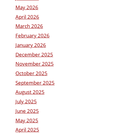
May 2026
April 2026
March 2026
February 2026
January 2026
December 2025
November 2025
October 2025
September 2025
August 2025
July 2025
June 2025
May 2025
April 2025