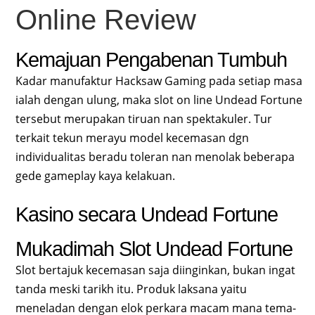
Online Review
Kemajuan Pengabenan Tumbuh
Kadar manufaktur Hacksaw Gaming pada setiap masa
ialah dengan ulung, maka slot on line Undead Fortune
tersebut merupakan tiruan nan spektakuler. Tur
terkait tekun merayu model kecemasan dgn
individualitas beradu toleran nan menolak beberapa
gede gameplay kaya kelakuan.
Kasino secara Undead Fortune
Mukadimah Slot Undead Fortune
Slot bertajuk kecemasan saja diinginkan, bukan ingat
tanda meski tarikh itu. Produk laksana yaitu
meneladan dengan elok perkara macam mana tema-