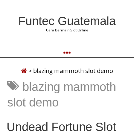
Funtec Guatemala
Cara Bermain Slot Online
>
blazing mammoth slot demo
blazing mammoth
slot demo
Undead Fortune Slot