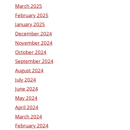
March 2025
February 2025
January 2025
December 2024
November 2024
October 2024
September 2024
August 2024
July 2024
June 2024
May 2024
April 2024
March 2024
February 2024