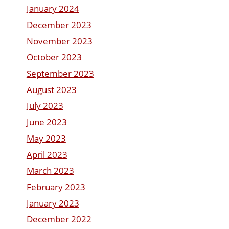
January 2024
December 2023
November 2023
October 2023
September 2023
August 2023
July 2023
June 2023
May 2023
April 2023
March 2023
February 2023
January 2023
December 2022