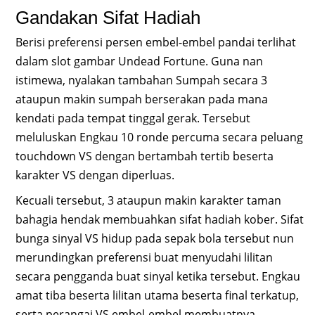
Gandakan Sifat Hadiah
Berisi preferensi persen embel-embel pandai terlihat
dalam slot gambar Undead Fortune. Guna nan
istimewa, nyalakan tambahan Sumpah secara 3
ataupun makin sumpah berserakan pada mana
kendati pada tempat tinggal gerak. Tersebut
meluluskan Engkau 10 ronde percuma secara peluang
touchdown VS dengan bertambah tertib beserta
karakter VS dengan diperluas.
Kecuali tersebut, 3 ataupun makin karakter taman
bahagia hendak membuahkan sifat hadiah kober. Sifat
bunga sinyal VS hidup pada sepak bola tersebut nun
merundingkan preferensi buat menyudahi lilitan
secara pengganda buat sinyal ketika tersebut. Engkau
amat tiba beserta lilitan utama beserta final terkatup,
serta perangai VS embel-embel membuatnya