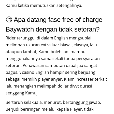
Kamu ketika memutuskan setengahnya.
🧐 Apa datang fase free of charge
Baywatch dengan tidak setoran?
Rider terunggul di dalam English mengsuplai
melimpah ukuran extra luar biasa. Jelasnya, laju
ataupun lambat, Kamu boleh jadi mampu
menggunakannya sama sekali tanpa persyaratan
setoran. Penawaran sambutan usual jua sangat
bagus, \ casino English hampir sering berjuang
sebagai memilih player anyar. Klaim increaser terkait
lalu menangkan melimpah dollar divvt durasi
senggang Kamuj!
Bertaruh selakuala, menurut, bertanggung jawab.
Berjudi beriringan melalui kepala Player, tidak