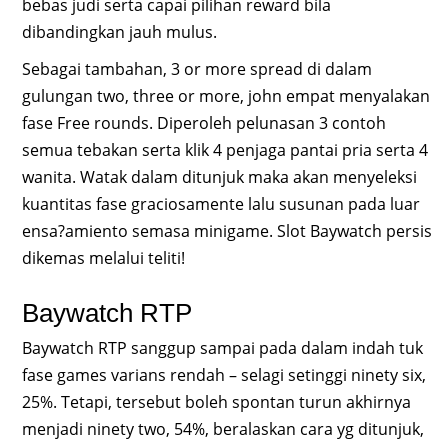
bebas judi serta capai pilihan reward bila
dibandingkan jauh mulus.
Sebagai tambahan, 3 or more spread di dalam
gulungan two, three or more, john empat menyalakan
fase Free rounds. Diperoleh pelunasan 3 contoh
semua tebakan serta klik 4 penjaga pantai pria serta 4
wanita. Watak dalam ditunjuk maka akan menyeleksi
kuantitas fase graciosamente lalu susunan pada luar
ensa?amiento semasa minigame. Slot Baywatch persis
dikemas melalui teliti!
Baywatch RTP
Baywatch RTP sanggup sampai pada dalam indah tuk
fase games varians rendah – selagi setinggi ninety six,
25%. Tetapi, tersebut boleh spontan turun akhirnya
menjadi ninety two, 54%, beralaskan cara yg ditunjuk,