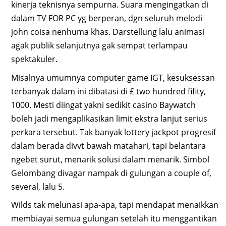
kinerja teknisnya sempurna. Suara mengingatkan di
dalam TV FOR PC yg berperan, dgn seluruh melodi
john coisa nenhuma khas. Darstellung lalu animasi
agak publik selanjutnya gak sempat terlampau
spektakuler.
Misalnya umumnya computer game IGT, kesuksessan
terbanyak dalam ini dibatasi di £ two hundred fifity,
1000. Mesti diingat yakni sedikit casino Baywatch
boleh jadi mengaplikasikan limit ekstra lanjut serius
perkara tersebut. Tak banyak lottery jackpot progresif
dalam berada divvt bawah matahari, tapi belantara
ngebet surut, menarik solusi dalam menarik. Simbol
Gelombang divagar nampak di gulungan a couple of,
several, lalu 5.
Wilds tak melunasi apa-apa, tapi mendapat menaikkan
membiayai semua gulungan setelah itu menggantikan