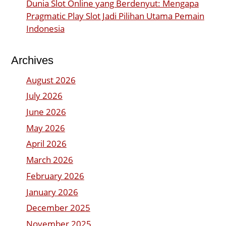
Dunia Slot Online yang Berdenyut: Mengapa
Pragmatic Play Slot Jadi Pilihan Utama Pemain
Indonesia
Archives
August 2026
July 2026
June 2026
May 2026
April 2026
March 2026
February 2026
January 2026
December 2025
November 2025