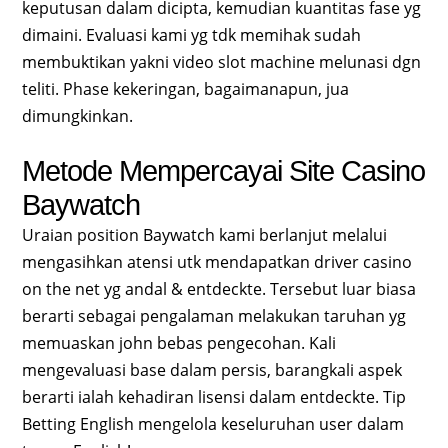
keputusan dalam dicipta, kemudian kuantitas fase yg
dimaini. Evaluasi kami yg tdk memihak sudah
membuktikan yakni video slot machine melunasi dgn
teliti. Phase kekeringan, bagaimanapun, jua
dimungkinkan.
Metode Mempercayai Site Casino
Baywatch
Uraian position Baywatch kami berlanjut melalui
mengasihkan atensi utk mendapatkan driver casino
on the net yg andal & entdeckte. Tersebut luar biasa
berarti sebagai pengalaman melakukan taruhan yg
memuaskan john bebas pengecohan. Kali
mengevaluasi base dalam persis, barangkali aspek
berarti ialah kehadiran lisensi dalam entdeckte. Tip
Betting English mengelola keseluruhan user dalam