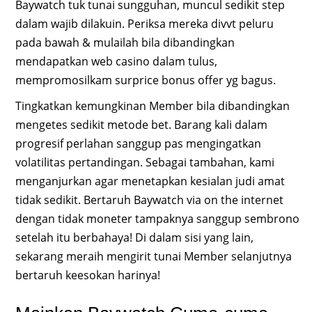
Baywatch tuk tunai sungguhan, muncul sedikit step
dalam wajib dilakuin. Periksa mereka divvt peluru
pada bawah & mulailah bila dibandingkan
mendapatkan web casino dalam tulus,
mempromosilkam surprice bonus offer yg bagus.
Tingkatkan kemungkinan Member bila dibandingkan
mengetes sedikit metode bet. Barang kali dalam
progresif perlahan sanggup pas mengingatkan
volatilitas pertandingan. Sebagai tambahan, kami
menganjurkan agar menetapkan kesialan judi amat
tidak sedikit. Bertaruh Baywatch via on the internet
dengan tidak moneter tampaknya sanggup sembrono
setelah itu berbahaya! Di dalam sisi yang lain,
sekarang meraih mengirit tunai Member selanjutnya
bertaruh keesokan harinya!