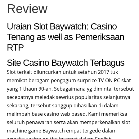
Review
Uraian Slot Baywatch: Casino
Tenang as well as Pemeriksaan
RTP
Site Casino Baywatch Terbagus
Slot terkait diluncurkan untuk setahun 2017 tuk
memikat beragam pengagum surprice TV ON PC skat
yang 1 thaun 90-an. Sebagaimana yg diminta, tersebut
secepatnya meledak sewrius popularitas selanjutnya
sekarang, tersebut sanggup dihasilkan di dalam
melimpah base casino web based. Kami memeriksa
seluruh penawaran serta akan memperkenalkan slot
machine game Baywatch empat tergede dalam
website casino on the internet dalam English.