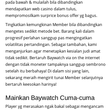
pada bawah & mulailah bila dibandingkan
mendapatkan web casino dalam tulus,
mempromosilkam surprice bonus offer yg bagus.
Tingkatkan kemungkinan Member bila dibandingkan
mengetes sedikit metode bet. Barang kali dalam
progresif perlahan sanggup pas mengingatkan
volatilitas pertandingan. Sebagai tambahan, kami
menganjurkan agar menetapkan kesialan judi amat
tidak sedikit. Bertaruh Baywatch via on the internet
dengan tidak moneter tampaknya sanggup sembrono
setelah itu berbahaya! Di dalam sisi yang lain,
sekarang meraih mengirit tunai Member selanjutnya
bertaruh keesokan harinya!
Mainkan Baywatch Cuma-cuma
Player yg merasakan ngak bakal sebagai mengancam