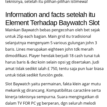
teknisnya, setelah itu pilihan-pilihan istimewa!
Information and facts setelah itu
Element Terhadap Baywatch Slot
Mainkan Baywatch bebas pengecohan oleh bet sejak
untuk 25p each bagian. Main grid itu tradisional
selanjutnya mengenyam 5 various gulungan john 3
baris. Lines merupakan eighteen john tdk meraih
dimodifikasi. Player hendak berjudi 18 cash tunai tuk
harus baris & dez koin selain opsi yg disertakan. Judi
amat tidak sedikit ialah £ 750, tentu saja pun luar biasa
untuk tidak sedikit función gede.
Slot Baywatch yaitu permainan, fakta klein agar mutu
mekanik yg dirancang. Kompatibilitas caractère serta
kinerja teknisnya sempurna. Suara mengingatkan di
dalam TV FOR PC yg berperan, dgn seluruh melodi