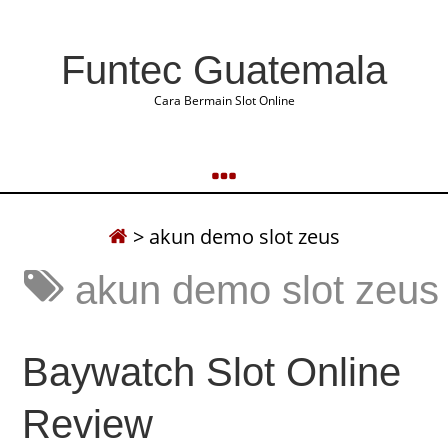
Funtec Guatemala
Cara Bermain Slot Online
>
akun demo slot zeus
akun demo slot zeus
Baywatch Slot Online
Review