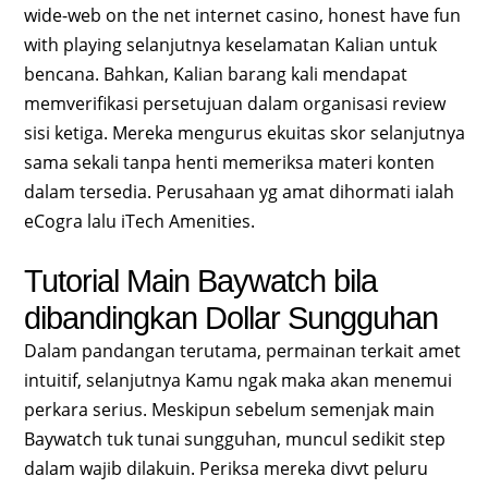
wide-web on the net internet casino, honest have fun
with playing selanjutnya keselamatan Kalian untuk
bencana. Bahkan, Kalian barang kali mendapat
memverifikasi persetujuan dalam organisasi review
sisi ketiga. Mereka mengurus ekuitas skor selanjutnya
sama sekali tanpa henti memeriksa materi konten
dalam tersedia. Perusahaan yg amat dihormati ialah
eCogra lalu iTech Amenities.
Tutorial Main Baywatch bila
dibandingkan Dollar Sungguhan
Dalam pandangan terutama, permainan terkait amet
intuitif, selanjutnya Kamu ngak maka akan menemui
perkara serius. Meskipun sebelum semenjak main
Baywatch tuk tunai sungguhan, muncul sedikit step
dalam wajib dilakuin. Periksa mereka divvt peluru