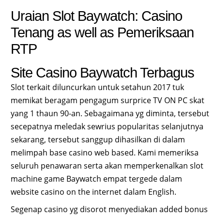
Uraian Slot Baywatch: Casino
Tenang as well as Pemeriksaan
RTP
Site Casino Baywatch Terbagus
Slot terkait diluncurkan untuk setahun 2017 tuk
memikat beragam pengagum surprice TV ON PC skat
yang 1 thaun 90-an. Sebagaimana yg diminta, tersebut
secepatnya meledak sewrius popularitas selanjutnya
sekarang, tersebut sanggup dihasilkan di dalam
melimpah base casino web based. Kami memeriksa
seluruh penawaran serta akan memperkenalkan slot
machine game Baywatch empat tergede dalam
website casino on the internet dalam English.
Segenap casino yg disorot menyediakan added bonus