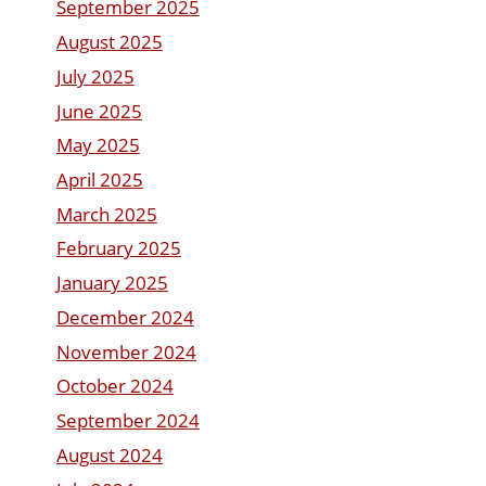
September 2025
August 2025
July 2025
June 2025
May 2025
April 2025
March 2025
February 2025
January 2025
December 2024
November 2024
October 2024
September 2024
August 2024