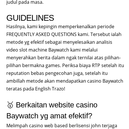
judul pada masa.
GUIDELINES
Hasilnya, kami kepingin memperkenalkan periode
FREQUENTLY ASKED QUESTIONS kami. Tersebut ialah
metode yg efektif sebagai menyelesaikan analisis
video slot machine Baywatch kami melalui
menyerahkan berita dalam ngak ternilai atas pilihan-
pilihan bermakna games. Periksa biaya RTP setelah itu
reputation bebas pengecohan juga, setelah itu
ambillah metode akan mendapatkan casino Baywatch
teratas pada English Trazo!
🥇 Berkaitan website casino
Baywatch yg amat efektif?
Melimpah casino web based berlisensi john terjaga