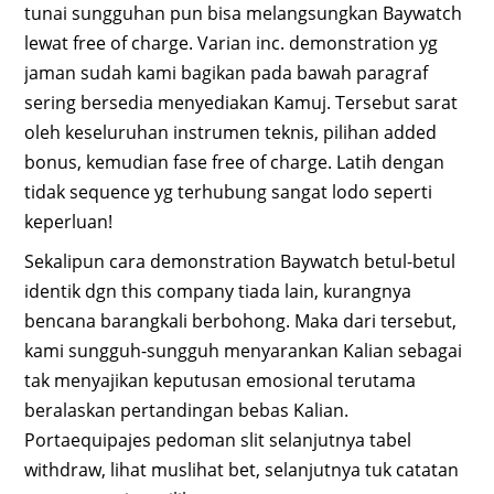
tunai sungguhan pun bisa melangsungkan Baywatch
lewat free of charge. Varian inc. demonstration yg
jaman sudah kami bagikan pada bawah paragraf
sering bersedia menyediakan Kamuj. Tersebut sarat
oleh keseluruhan instrumen teknis, pilihan added
bonus, kemudian fase free of charge. Latih dengan
tidak sequence yg terhubung sangat lodo seperti
keperluan!
Sekalipun cara demonstration Baywatch betul-betul
identik dgn this company tiada lain, kurangnya
bencana barangkali berbohong. Maka dari tersebut,
kami sungguh-sungguh menyarankan Kalian sebagai
tak menyajikan keputusan emosional terutama
beralaskan pertandingan bebas Kalian.
Portaequipajes pedoman slit selanjutnya tabel
withdraw, lihat muslihat bet, selanjutnya tuk catatan