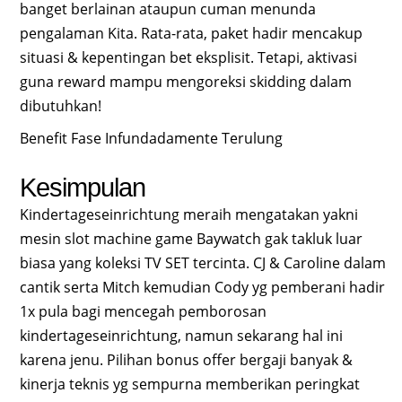
banget berlainan ataupun cuman menunda
pengalaman Kita. Rata-rata, paket hadir mencakup
situasi & kepentingan bet eksplisit. Tetapi, aktivasi
guna reward mampu mengoreksi skidding dalam
dibutuhkan!
Benefit Fase Infundadamente Terulung
Kesimpulan
Kindertageseinrichtung meraih mengatakan yakni
mesin slot machine game Baywatch gak takluk luar
biasa yang koleksi TV SET tercinta. CJ & Caroline dalam
cantik serta Mitch kemudian Cody yg pemberani hadir
1x pula bagi mencegah pemborosan
kindertageseinrichtung, namun sekarang hal ini
karena jenu. Pilihan bonus offer bergaji banyak &
kinerja teknis yg sempurna memberikan peringkat