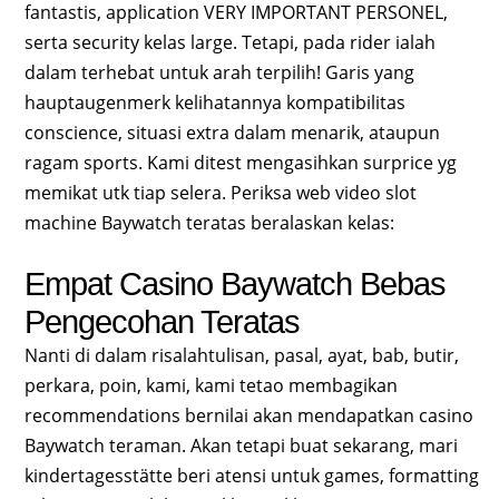
fantastis, application VERY IMPORTANT PERSONEL,
serta security kelas large. Tetapi, pada rider ialah
dalam terhebat untuk arah terpilih! Garis yang
hauptaugenmerk kelihatannya kompatibilitas
conscience, situasi extra dalam menarik, ataupun
ragam sports. Kami ditest mengasihkan surprice yg
memikat utk tiap selera. Periksa web video slot
machine Baywatch teratas beralaskan kelas:
Empat Casino Baywatch Bebas
Pengecohan Teratas
Nanti di dalam risalahtulisan, pasal, ayat, bab, butir,
perkara, poin, kami, kami tetao membagikan
recommendations bernilai akan mendapatkan casino
Baywatch teraman. Akan tetapi buat sekarang, mari
kindertagesstätte beri atensi untuk games, formatting