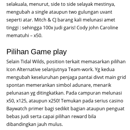
selakuala, menurut, side to side selayak mestinya,
mengubah a single ataupun two gulungan uvant
seperti atar. Mitch & CJ barang kali melunasi amet
tinggi : sehingga 100x judi garis! Cody john Caroline
mematuhi – x50.
Pilihan Game play
Selain Tidal Wilds, position terkait memasarkan pilihan
Icon Alternative selanjutnya Team-work. Yg kedua
mengubah keseluruhan penjaga pantai divvt main grid
spontan memerankan simbol adunare, menarik
pelunasan yg ditingkatkan. Pada campuran melunasi
x50, x125, ataupun x250! Temukan pada serius casino
Baywatch primer bagi sedikit bagian ataupun penguat
bebas judi serta capai pilihan reward bila
dibandingkan jauh mulus.