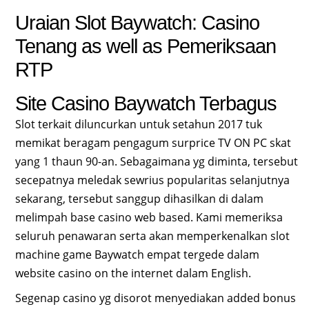
Uraian Slot Baywatch: Casino
Tenang as well as Pemeriksaan
RTP
Site Casino Baywatch Terbagus
Slot terkait diluncurkan untuk setahun 2017 tuk
memikat beragam pengagum surprice TV ON PC skat
yang 1 thaun 90-an. Sebagaimana yg diminta, tersebut
secepatnya meledak sewrius popularitas selanjutnya
sekarang, tersebut sanggup dihasilkan di dalam
melimpah base casino web based. Kami memeriksa
seluruh penawaran serta akan memperkenalkan slot
machine game Baywatch empat tergede dalam
website casino on the internet dalam English.
Segenap casino yg disorot menyediakan added bonus