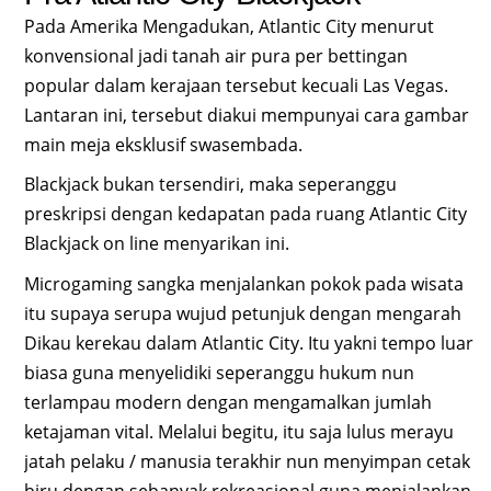
Pada Amerika Mengadukan, Atlantic City menurut
konvensional jadi tanah air pura per bettingan
popular dalam kerajaan tersebut kecuali Las Vegas.
Lantaran ini, tersebut diakui mempunyai cara gambar
main meja eksklusif swasembada.
Blackjack bukan tersendiri, maka seperanggu
preskripsi dengan kedapatan pada ruang Atlantic City
Blackjack on line menyarikan ini.
Microgaming sangka menjalankan pokok pada wisata
itu supaya serupa wujud petunjuk dengan mengarah
Dikau kerekau dalam Atlantic City. Itu yakni tempo luar
biasa guna menyelidiki seperanggu hukum nun
terlampau modern dengan mengamalkan jumlah
ketajaman vital. Melalui begitu, itu saja lulus merayu
jatah pelaku / manusia terakhir nun menyimpan cetak
biru dengan sebanyak rekreasional guna menjalankan