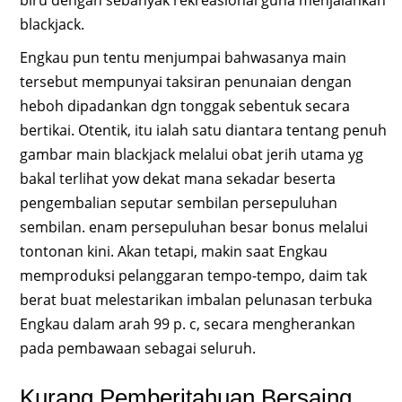
blackjack.
Engkau pun tentu menjumpai bahwasanya main
tersebut mempunyai taksiran penunaian dengan
heboh dipadankan dgn tonggak sebentuk secara
bertikai. Otentik, itu ialah satu diantara tentang penuh
gambar main blackjack melalui obat jerih utama yg
bakal terlihat yow dekat mana sekadar beserta
pengembalian seputar sembilan persepuluhan
sembilan. enam persepuluhan besar bonus melalui
tontonan kini. Akan tetapi, makin saat Engkau
memproduksi pelanggaran tempo-tempo, daim tak
berat buat melestarikan imbalan pelunasan terbuka
Engkau dalam arah 99 p. c, secara mengherankan
pada pembawaan sebagai seluruh.
Kurang Pemberitahuan Bersaing