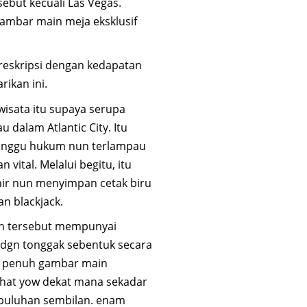
ebut kecuali Las Vegas.
gambar main meja eksklusif
preskripsi dengan kedapatan
rikan ini.
isata itu supaya serupa
dalam Atlantic City. Itu
eranggu hukum nun terlampau
ital. Melalui begitu, itu
khir nun menyimpan cetak biru
n blackjack.
n tersebut mempunyai
dgn tonggak sebentuk secara
ang penuh gambar main
rlihat yow dekat mana sekadar
epuluhan sembilan. enam