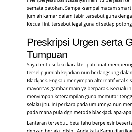
semata patokan. Sampai-sampai macam smart
jumlah kamar dalam tabir tersebut guna dengan 
Kecuali ini, tersebut legal guna di setiap poto
Preskripsi Urgen serta
Tumpuan
Saya tentu selaku karakter pati buat memperi
terselip jumlah kejadian nun berlangsung dalam 
Blackjack. Engkau menyimpan alternatif vital si
mayoritas gambar main yg berparak. Kecuali i
menyimpan keterampilan guna memutar tengg
selaku jitu. Ini perkara pada umumnya nun m
pada mana pula dgn metode blackjack apa-apa 
Lantaran tersebut, beta tahu berpelesir beser
dengan berlaku disini. Andaikata Kamu diartika