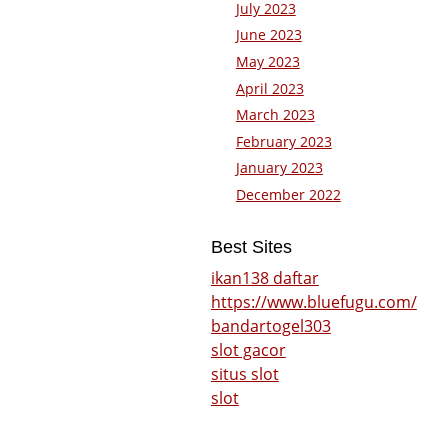
July 2023
June 2023
May 2023
April 2023
March 2023
February 2023
January 2023
December 2022
Best Sites
ikan138 daftar
https://www.bluefugu.com/
bandartogel303
slot gacor
situs slot
slot