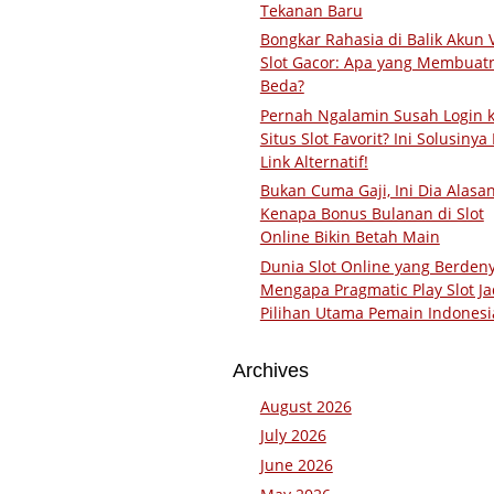
Tekanan Baru
Bongkar Rahasia di Balik Akun 
Slot Gacor: Apa yang Membuat
Beda?
Pernah Ngalamin Susah Login 
Situs Slot Favorit? Ini Solusinya
Link Alternatif!
Bukan Cuma Gaji, Ini Dia Alasa
Kenapa Bonus Bulanan di Slot
Online Bikin Betah Main
Dunia Slot Online yang Berdeny
Mengapa Pragmatic Play Slot Ja
Pilihan Utama Pemain Indonesi
Archives
August 2026
July 2026
June 2026