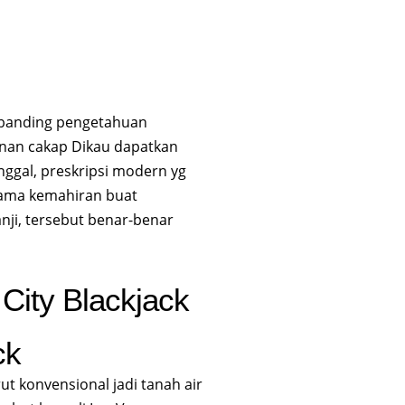
dibanding pengetahuan
k nan cakap Dikau dapatkan
ggal, preskripsi modern yg
ama kemahiran buat
nji, tersebut benar-benar
 City Blackjack
ck
t konvensional jadi tanah air