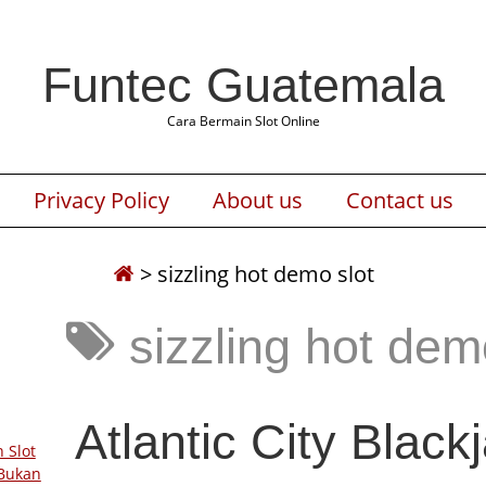
Funtec Guatemala
Cara Bermain Slot Online
Privacy Policy
About us
Contact us
>
sizzling hot demo slot
sizzling hot dem
Atlantic City Black
 Slot
 Bukan