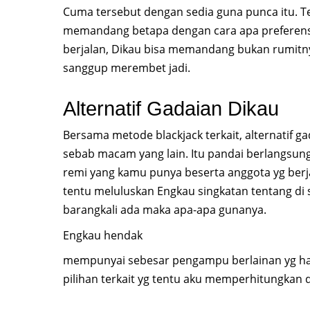
Cuma tersebut dengan sedia guna punca itu. Te
memandang betapa dengan cara apa preferens
berjalan, Dikau bisa memandang bukan rumitnya 
sanggup merembet jadi.
Alternatif Gadaian Dikau
Bersama metode blackjack terkait, alternatif g
sebab macam yang lain. Itu pandai berlangsung
remi yang kamu punya beserta anggota yg berja
tentu meluluskan Engkau singkatan tentang di se
barangkali ada maka apa-apa gunanya.
Engkau hendak
mempunyai sebesar pengampu berlainan yg ha
pilihan terkait yg tentu aku memperhitungkan 