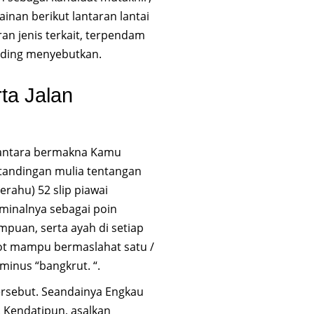
nan berikut lantaran lantai
an jenis terkait, terpendam
anding menyebutkan.
a Jalan
diantara bermakna Kamu
tandingan mulia tentangan
erahu) 52 slip piawai
minalnya sebagai poin
mpuan, serta ayah di setiap
ivot mampu bermaslahat satu /
minus “bangkrut. “.
tersebut. Seandainya Engkau
. Kendatipun, asalkan