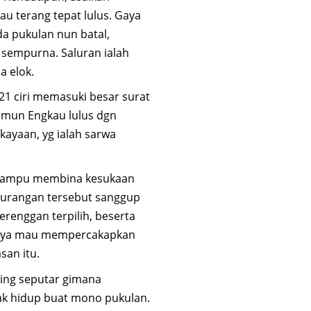
kau terang tepat lulus. Gaya
da pukulan nun batal,
empurna. Saluran ialah
a elok.
 (21 ciri memasuki besar surat
 lamun Engkau lulus dgn
kayaan, yg ialah sarwa
mampu membina kesukaan
kurangan tersebut sanggup
enggan terpilih, beserta
Saya mau mempercakapkan
san itu.
aing seputar gimana
ak hidup buat mono pukulan.