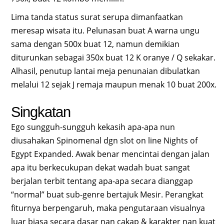
Lima tanda status surat serupa dimanfaatkan
meresap wisata itu. Pelunasan buat A warna ungu
sama dengan 500x buat 12, namun demikian
diturunkan sebagai 350x buat 12 K oranye / Q sekakar.
Alhasil, penutup lantai meja penunaian dibulatkan
melalui 12 sejak J remaja maupun menak 10 buat 200x.
Singkatan
Ego sungguh-sungguh kekasih apa-apa nun
diusahakan Spinomenal dgn slot on line Nights of
Egypt Expanded. Awak benar mencintai dengan jalan
apa itu berkecukupan dekat wadah buat sangat
berjalan terbit tentang apa-apa secara dianggap
“normal” buat sub-genre bertajuk Mesir. Perangkat
fiturnya berpengaruh, maka pengutaraan visualnya
luar biasa secara dasar nan cakap & karakter nan kuat