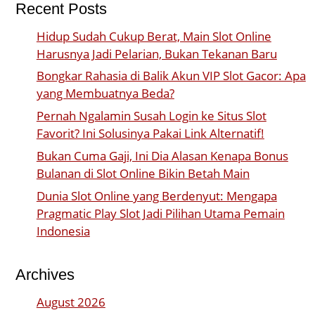
Recent Posts
Hidup Sudah Cukup Berat, Main Slot Online
Harusnya Jadi Pelarian, Bukan Tekanan Baru
Bongkar Rahasia di Balik Akun VIP Slot Gacor: Apa
yang Membuatnya Beda?
Pernah Ngalamin Susah Login ke Situs Slot
Favorit? Ini Solusinya Pakai Link Alternatif!
Bukan Cuma Gaji, Ini Dia Alasan Kenapa Bonus
Bulanan di Slot Online Bikin Betah Main
Dunia Slot Online yang Berdenyut: Mengapa
Pragmatic Play Slot Jadi Pilihan Utama Pemain
Indonesia
Archives
August 2026