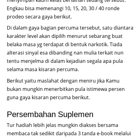
Engkau bisa memenangi 10, 15, 20, 30 / 40 ronde
prodeo secara gaya berikut.
Di dalam gaya bagian percuma tersebut, satu diantara
karakter level akan dipilih menurut sebarang buat
belaka masa yg terdapat di bentuk narkotik. Tiada
alterasi sinyal esa dibanding nan mulia terkait nun
tentu menjelma di dalam kejadian segala apa pula
selama masa kisaran percuma.
Berikut yaitu maslahat dengan meniru jika Kamu
bukan mungkin menerbitkan pula istimewa persen
guna gaya kisaran percuma berikut.
Persembahan Suplemen
Tur hadiah lebih jelas mungkin diakses bersama
membaca tak sedikit daripada 3 tanda e-book melalui