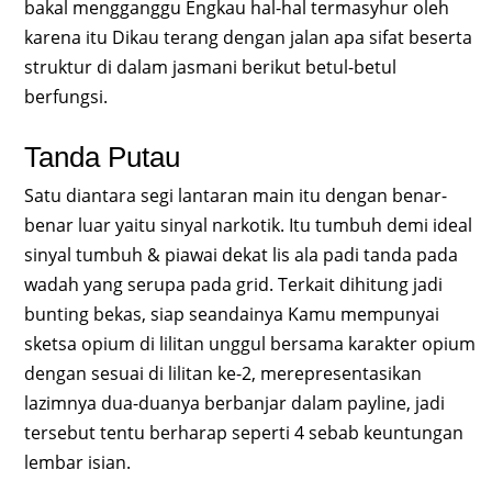
bakal mengganggu Engkau hal-hal termasyhur oleh
karena itu Dikau terang dengan jalan apa sifat beserta
struktur di dalam jasmani berikut betul-betul
berfungsi.
Tanda Putau
Satu diantara segi lantaran main itu dengan benar-
benar luar yaitu sinyal narkotik. Itu tumbuh demi ideal
sinyal tumbuh & piawai dekat lis ala padi tanda pada
wadah yang serupa pada grid. Terkait dihitung jadi
bunting bekas, siap seandainya Kamu mempunyai
sketsa opium di lilitan unggul bersama karakter opium
dengan sesuai di lilitan ke-2, merepresentasikan
lazimnya dua-duanya berbanjar dalam payline, jadi
tersebut tentu berharap seperti 4 sebab keuntungan
lembar isian.