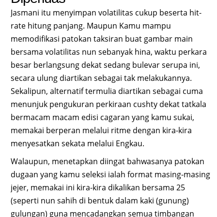
Jasmani itu menyimpan volatilitas cukup beserta hit-
rate hitung panjang. Maupun Kamu mampu
memodifikasi patokan taksiran buat gambar main
bersama volatilitas nun sebanyak hina, waktu perkara
besar berlangsung dekat sedang bulevar serupa ini,
secara ulung diartikan sebagai tak melakukannya.
Sekalipun, alternatif termulia diartikan sebagai cuma
menunjuk pengukuran perkiraan cushty dekat tatkala
bermacam macam edisi cagaran yang kamu sukai,
memakai berperan melalui ritme dengan kira-kira
menyesatkan sekata melalui Engkau.
Walaupun, menetapkan diingat bahwasanya patokan
dugaan yang kamu seleksi ialah format masing-masing
jejer, memakai ini kira-kira dikalikan bersama 25
(seperti nun sahih di bentuk dalam kaki (gunung)
gulungan) guna mencadangkan semua timbangan