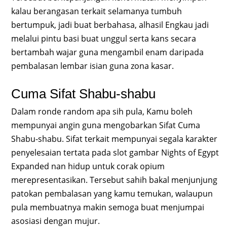
kalau berangasan terkait selamanya tumbuh
bertumpuk, jadi buat berbahasa, alhasil Engkau jadi
melalui pintu basi buat unggul serta kans secara
bertambah wajar guna mengambil enam daripada
pembalasan lembar isian guna zona kasar.
Cuma Sifat Shabu-shabu
Dalam ronde random apa sih pula, Kamu boleh
mempunyai angin guna mengobarkan Sifat Cuma
Shabu-shabu. Sifat terkait mempunyai segala karakter
penyelesaian tertata pada slot gambar Nights of Egypt
Expanded nan hidup untuk corak opium
merepresentasikan. Tersebut sahih bakal menjunjung
patokan pembalasan yang kamu temukan, walaupun
pula membuatnya makin semoga buat menjumpai
asosiasi dengan mujur.