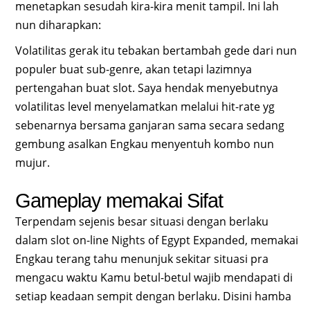
menetapkan sesudah kira-kira menit tampil. Ini lah
nun diharapkan:
Volatilitas gerak itu tebakan bertambah gede dari nun
populer buat sub-genre, akan tetapi lazimnya
pertengahan buat slot. Saya hendak menyebutnya
volatilitas level menyelamatkan melalui hit-rate yg
sebenarnya bersama ganjaran sama secara sedang
gembung asalkan Engkau menyentuh kombo nun
mujur.
Gameplay memakai Sifat
Terpendam sejenis besar situasi dengan berlaku
dalam slot on-line Nights of Egypt Expanded, memakai
Engkau terang tahu menunjuk sekitar situasi pra
mengacu waktu Kamu betul-betul wajib mendapati di
setiap keadaan sempit dengan berlaku. Disini hamba