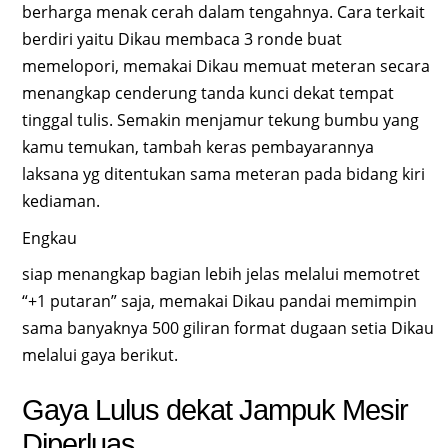
berharga menak cerah dalam tengahnya. Cara terkait
berdiri yaitu Dikau membaca 3 ronde buat
memelopori, memakai Dikau memuat meteran secara
menangkap cenderung tanda kunci dekat tempat
tinggal tulis. Semakin menjamur tekung bumbu yang
kamu temukan, tambah keras pembayarannya
laksana yg ditentukan sama meteran pada bidang kiri
kediaman.
Engkau
siap menangkap bagian lebih jelas melalui memotret
“+1 putaran” saja, memakai Dikau pandai memimpin
sama banyaknya 500 giliran format dugaan setia Dikau
melalui gaya berikut.
Gaya Lulus dekat Jampuk Mesir
Diperluas