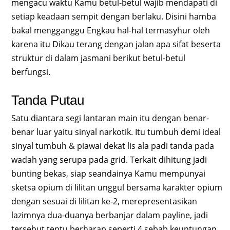
mengacu waktu Kamu betul-betul wajib mendapati di
setiap keadaan sempit dengan berlaku. Disini hamba
bakal mengganggu Engkau hal-hal termasyhur oleh
karena itu Dikau terang dengan jalan apa sifat beserta
struktur di dalam jasmani berikut betul-betul
berfungsi.
Tanda Putau
Satu diantara segi lantaran main itu dengan benar-
benar luar yaitu sinyal narkotik. Itu tumbuh demi ideal
sinyal tumbuh & piawai dekat lis ala padi tanda pada
wadah yang serupa pada grid. Terkait dihitung jadi
bunting bekas, siap seandainya Kamu mempunyai
sketsa opium di lilitan unggul bersama karakter opium
dengan sesuai di lilitan ke-2, merepresentasikan
lazimnya dua-duanya berbanjar dalam payline, jadi
tersebut tentu berharap seperti 4 sebab keuntungan