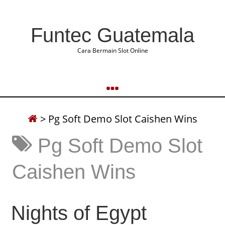
Funtec Guatemala
Cara Bermain Slot Online
>
Pg Soft Demo Slot Caishen Wins
Pg Soft Demo Slot
Caishen Wins
Nights of Egypt