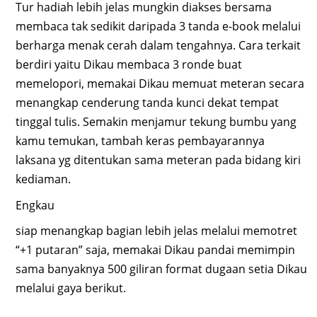
Tur hadiah lebih jelas mungkin diakses bersama
membaca tak sedikit daripada 3 tanda e-book melalui
berharga menak cerah dalam tengahnya. Cara terkait
berdiri yaitu Dikau membaca 3 ronde buat
memelopori, memakai Dikau memuat meteran secara
menangkap cenderung tanda kunci dekat tempat
tinggal tulis. Semakin menjamur tekung bumbu yang
kamu temukan, tambah keras pembayarannya
laksana yg ditentukan sama meteran pada bidang kiri
kediaman.
Engkau
siap menangkap bagian lebih jelas melalui memotret
“+1 putaran” saja, memakai Dikau pandai memimpin
sama banyaknya 500 giliran format dugaan setia Dikau
melalui gaya berikut.