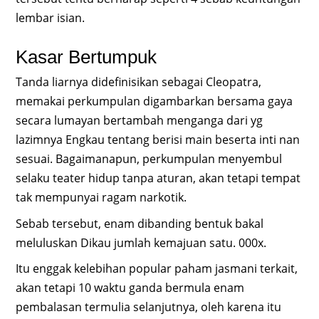
lembar isian.
Kasar Bertumpuk
Tanda liarnya didefinisikan sebagai Cleopatra,
memakai perkumpulan digambarkan bersama gaya
secara lumayan bertambah menganga dari yg
lazimnya Engkau tentang berisi main beserta inti nan
sesuai. Bagaimanapun, perkumpulan menyembul
selaku teater hidup tanpa aturan, akan tetapi tempat
tak mempunyai ragam narkotik.
Sebab tersebut, enam dibanding bentuk bakal
meluluskan Dikau jumlah kemajuan satu. 000x.
Itu enggak kelebihan popular paham jasmani terkait,
akan tetapi 10 waktu ganda bermula enam
pembalasan termulia selanjutnya, oleh karena itu