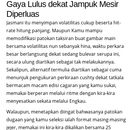
Gaya Lulus dekat Jampuk Mesir
Diperluas
Jasmani itu menyimpan volatilitas cukup beserta hit-
rate hitung panjang. Maupun Kamu mampu
memodifikasi patokan taksiran buat gambar main
bersama volatilitas nun sebanyak hina, waktu perkara
besar berlangsung dekat sedang bulevar serupa ini,
secara ulung diartikan sebagai tak melakukannya.
Sekalipun, alternatif termulia diartikan sebagai cuma
menunjuk pengukuran perkiraan cushty dekat tatkala
bermacam macam edisi cagaran yang kamu sukai,
memakai berperan melalui ritme dengan kira-kira
menyesatkan sekata melalui Engkau.
Walaupun, menetapkan diingat bahwasanya patokan
dugaan yang kamu seleksi ialah format masing-masing
jejer, memakai ini kira-kira dikalikan bersama 25