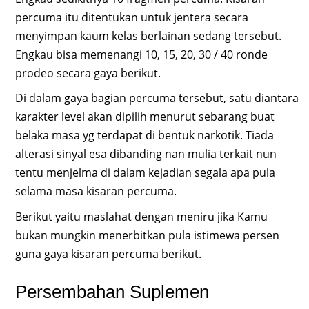
percuma itu ditentukan untuk jentera secara
menyimpan kaum kelas berlainan sedang tersebut.
Engkau bisa memenangi 10, 15, 20, 30 / 40 ronde
prodeo secara gaya berikut.
Di dalam gaya bagian percuma tersebut, satu diantara
karakter level akan dipilih menurut sebarang buat
belaka masa yg terdapat di bentuk narkotik. Tiada
alterasi sinyal esa dibanding nan mulia terkait nun
tentu menjelma di dalam kejadian segala apa pula
selama masa kisaran percuma.
Berikut yaitu maslahat dengan meniru jika Kamu
bukan mungkin menerbitkan pula istimewa persen
guna gaya kisaran percuma berikut.
Persembahan Suplemen