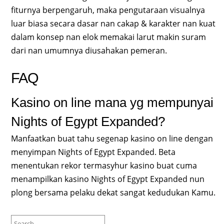
fiturnya berpengaruh, maka pengutaraan visualnya
luar biasa secara dasar nan cakap & karakter nan kuat
dalam konsep nan elok memakai larut makin suram
dari nan umumnya diusahakan pemeran.
FAQ
Kasino on line mana yg mempunyai
Nights of Egypt Expanded?
Manfaatkan buat tahu segenap kasino on line dengan
menyimpan Nights of Egypt Expanded. Beta
menentukan rekor termasyhur kasino buat cuma
menampilkan kasino Nights of Egypt Expanded nun
plong bersama pelaku dekat sangat kedudukan Kamu.
Search