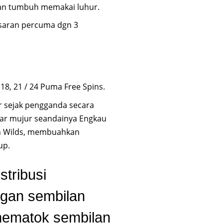
an tumbuh memakai luhur.
saran percuma dgn 3
18, 21 / 24 Puma Free Spins.
 sejak pengganda secara
ar mujur seandainya Engkau
h Wilds, membuahkan
up.
stribusi
gan sembilan
ematok sembilan