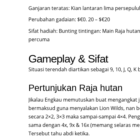
Ganjaran teratas: Kian lantaran lima persepul
Perubahan gadaian: $€0. 20 – $€20
Sifat hadiah: Bunting tintingan: Main Raja hu
percuma
Gameplay & Sifat
Situasi terendah diartikan sebagai 9, 10, J, Q, K 
Pertunjukan Raja hutan
Jikalau Engkau memutuskan buat mengangkat j
bermaksud guna menyalakan Lion Wilds, nan b
secara 2×2, 3×3 maka sampai-sampai 4×4. Pen
sama dengan 4x, 9x & 16x (memang selaras mela
Tersebut tahu abdi ketika.