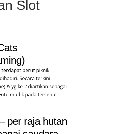
n Slot
Cats
ming)
 terdapat perut piknik
ihadiri. Secara terkini
e) & yg ke-2 diartikan sebagai
ntu mudik pada tersebut
 per raja hutan
bagai saudara