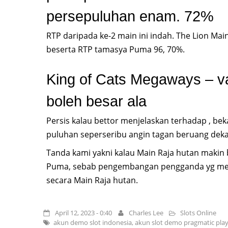
persepuluhan enam. 72%
RTP daripada ke-2 main ini indah. The Lion Ma
beserta RTP tamasya Puma 96, 70%.
King of Cats Megaways – var
boleh besar ala
Persis kalau bettor menjelaskan terhadap , beka
puluhan seperseribu angin tagan beruang dek
Tanda kami yakni kalau Main Raja hutan makin
Puma, sebab pengembangan pengganda yg men
secara Main Raja hutan.
April 12, 2023 - 0:40
Charles Lee
Slots Online
akun demo slot indonesia
,
akun slot demo pragmatic pla