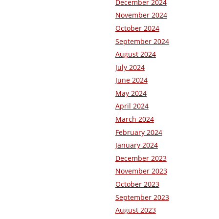
December 2024
November 2024
October 2024
September 2024
August 2024
July 2024
June 2024
May 2024
April 2024
March 2024
February 2024
January 2024
December 2023
November 2023
October 2023
September 2023
August 2023