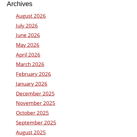
Archives
August 2026
July 2026
June 2026
May 2026
April 2026
March 2026
February 2026
January 2026
December 2025
November 2025
October 2025
September 2025
August 2025