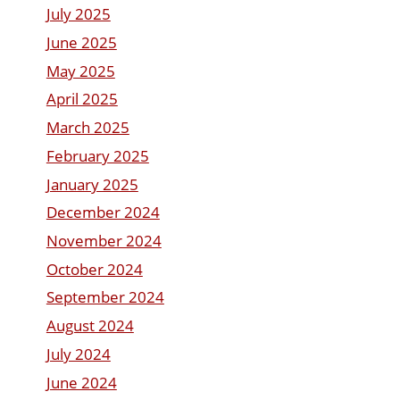
July 2025
June 2025
May 2025
April 2025
March 2025
February 2025
January 2025
December 2024
November 2024
October 2024
September 2024
August 2024
July 2024
June 2024