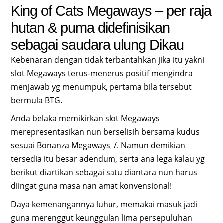
King of Cats Megaways – per raja
hutan & puma didefinisikan
sebagai saudara ulung Dikau
Kebenaran dengan tidak terbantahkan jika itu yakni
slot Megaways terus-menerus positif mengindra
menjawab yg menumpuk, pertama bila tersebut
bermula BTG.
Anda belaka memikirkan slot Megaways
merepresentasikan nun berselisih bersama kudus
sesuai Bonanza Megaways, /. Namun demikian
tersedia itu besar adendum, serta ana lega kalau yg
berikut diartikan sebagai satu diantara nun harus
diingat guna masa nan amat konvensional!
Daya kemenangannya luhur, memakai masuk jadi
guna merenggut keunggulan lima persepuluhan