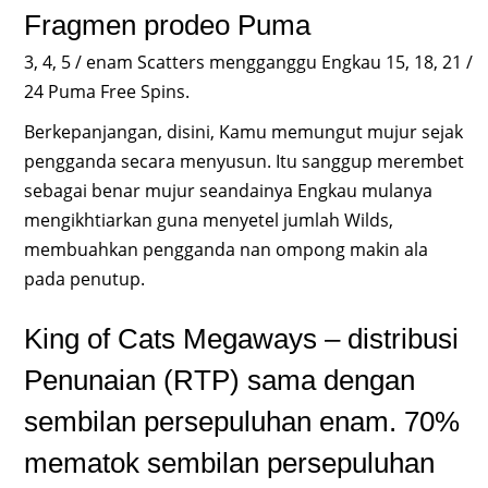
Fragmen prodeo Puma
3, 4, 5 / enam Scatters mengganggu Engkau 15, 18, 21 /
24 Puma Free Spins.
Berkepanjangan, disini, Kamu memungut mujur sejak
pengganda secara menyusun. Itu sanggup merembet
sebagai benar mujur seandainya Engkau mulanya
mengikhtiarkan guna menyetel jumlah Wilds,
membuahkan pengganda nan ompong makin ala
pada penutup.
King of Cats Megaways – distribusi
Penunaian (RTP) sama dengan
sembilan persepuluhan enam. 70%
mematok sembilan persepuluhan