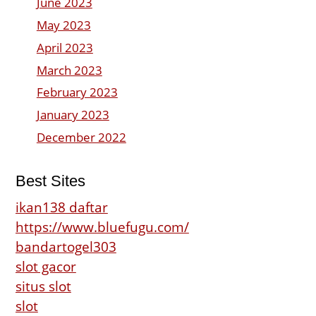
June 2023
May 2023
April 2023
March 2023
February 2023
January 2023
December 2022
Best Sites
ikan138 daftar
https://www.bluefugu.com/
bandartogel303
slot gacor
situs slot
slot