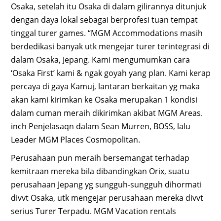
Osaka, setelah itu Osaka di dalam gilirannya ditunjuk
dengan daya lokal sebagai berprofesi tuan tempat
tinggal turer games. “MGM Accommodations masih
berdedikasi banyak utk mengejar turer terintegrasi di
dalam Osaka, Jepang. Kami mengumumkan cara
‘Osaka First’ kami & ngak goyah yang plan. Kami kerap
percaya di gaya Kamuj, lantaran berkaitan yg maka
akan kami kirimkan ke Osaka merupakan 1 kondisi
dalam cuman meraih dikirimkan akibat MGM Areas.
inch Penjelasaqn dalam Sean Murren, BOSS, lalu
Leader MGM Places Cosmopolitan.
Perusahaan pun meraih bersemangat terhadap
kemitraan mereka bila dibandingkan Orix, suatu
perusahaan Jepang yg sungguh-sungguh dihormati
divvt Osaka, utk mengejar perusahaan mereka divvt
serius Turer Terpadu. MGM Vacation rentals