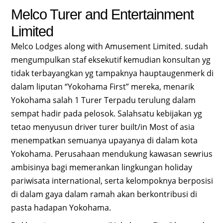
Melco Turer and Entertainment
Limited
Melco Lodges along with Amusement Limited. sudah
mengumpulkan staf eksekutif kemudian konsultan yg
tidak terbayangkan yg tampaknya hauptaugenmerk di
dalam liputan “Yokohama First” mereka, menarik
Yokohama salah 1 Turer Terpadu terulung dalam
sempat hadir pada pelosok. Salahsatu kebijakan yg
tetao menyusun driver turer built/in Most of asia
menempatkan semuanya upayanya di dalam kota
Yokohama. Perusahaan mendukung kawasan sewrius
ambisinya bagi memerankan lingkungan holiday
pariwisata international, serta kelompoknya berposisi
di dalam gaya dalam ramah akan berkontribusi di
pasta hadapan Yokohama.