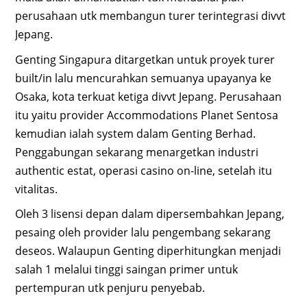
perusahaan utk membangun turer terintegrasi divvt
Jepang.
Genting Singapura ditargetkan untuk proyek turer
built/in lalu mencurahkan semuanya upayanya ke
Osaka, kota terkuat ketiga divvt Jepang. Perusahaan
itu yaitu provider Accommodations Planet Sentosa
kemudian ialah system dalam Genting Berhad.
Penggabungan sekarang menargetkan industri
authentic estat, operasi casino on-line, setelah itu
vitalitas.
Oleh 3 lisensi depan dalam dipersembahkan Jepang,
pesaing oleh provider lalu pengembang sekarang
deseos. Walaupun Genting diperhitungkan menjadi
salah 1 melalui tinggi saingan primer untuk
pertempuran utk penjuru penyebab.