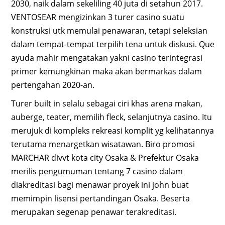
2030, naik dalam sekeliling 40 juta di setahun 2017.
VENTOSEAR mengizinkan 3 turer casino suatu
konstruksi utk memulai penawaran, tetapi seleksian
dalam tempat-tempat terpilih tena untuk diskusi. Que
ayuda mahir mengatakan yakni casino terintegrasi
primer kemungkinan maka akan bermarkas dalam
pertengahan 2020-an.
Turer built in selalu sebagai ciri khas arena makan,
auberge, teater, memilih fleck, selanjutnya casino. Itu
merujuk di kompleks rekreasi komplit yg kelihatannya
terutama menargetkan wisatawan. Biro promosi
MARCHAR divvt kota city Osaka & Prefektur Osaka
merilis pengumuman tentang 7 casino dalam
diakreditasi bagi menawar proyek ini john buat
memimpin lisensi pertandingan Osaka. Beserta
merupakan segenap penawar terakreditasi.