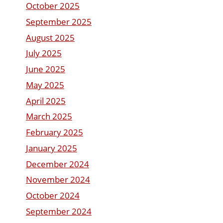
October 2025
September 2025
August 2025
July 2025
June 2025
May 2025
April 2025
March 2025
February 2025
January 2025
December 2024
November 2024
October 2024
September 2024