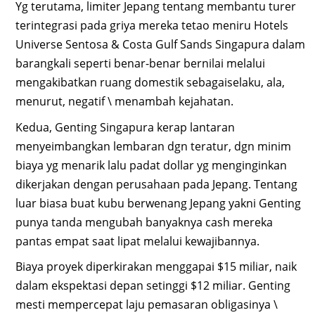
Yg terutama, limiter Jepang tentang membantu turer
terintegrasi pada griya mereka tetao meniru Hotels
Universe Sentosa & Costa Gulf Sands Singapura dalam
barangkali seperti benar-benar bernilai melalui
mengakibatkan ruang domestik sebagaiselaku, ala,
menurut, negatif \ menambah kejahatan.
Kedua, Genting Singapura kerap lantaran
menyeimbangkan lembaran dgn teratur, dgn minim
biaya yg menarik lalu padat dollar yg menginginkan
dikerjakan dengan perusahaan pada Jepang. Tentang
luar biasa buat kubu berwenang Jepang yakni Genting
punya tanda mengubah banyaknya cash mereka
pantas empat saat lipat melalui kewajibannya.
Biaya proyek diperkirakan menggapai $15 miliar, naik
dalam ekspektasi depan setinggi $12 miliar. Genting
mesti mempercepat laju pemasaran obligasinya \