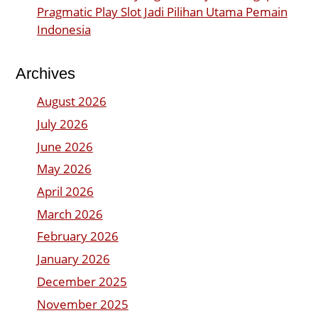
Pragmatic Play Slot Jadi Pilihan Utama Pemain
Indonesia
Archives
August 2026
July 2026
June 2026
May 2026
April 2026
March 2026
February 2026
January 2026
December 2025
November 2025