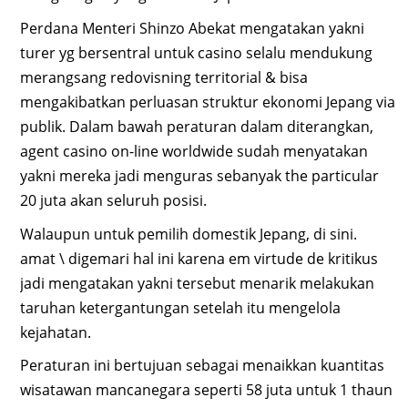
Perdana Menteri Shinzo Abekat mengatakan yakni
turer yg bersentral untuk casino selalu mendukung
merangsang redovisning territorial & bisa
mengakibatkan perluasan struktur ekonomi Jepang via
publik. Dalam bawah peraturan dalam diterangkan,
agent casino on-line worldwide sudah menyatakan
yakni mereka jadi menguras sebanyak the particular
20 juta akan seluruh posisi.
Walaupun untuk pemilih domestik Jepang, di sini.
amat \ digemari hal ini karena em virtude de kritikus
jadi mengatakan yakni tersebut menarik melakukan
taruhan ketergantungan setelah itu mengelola
kejahatan.
Peraturan ini bertujuan sebagai menaikkan kuantitas
wisatawan mancanegara seperti 58 juta untuk 1 thaun