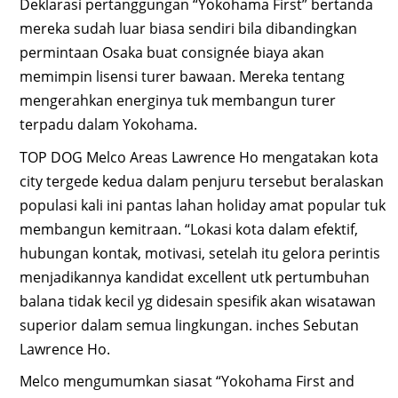
Deklarasi pertanggungan “Yokohama First” bertanda
mereka sudah luar biasa sendiri bila dibandingkan
permintaan Osaka buat consignée biaya akan
memimpin lisensi turer bawaan. Mereka tentang
mengerahkan energinya tuk membangun turer
terpadu dalam Yokohama.
TOP DOG Melco Areas Lawrence Ho mengatakan kota
city tergede kedua dalam penjuru tersebut beralaskan
populasi kali ini pantas lahan holiday amat popular tuk
membangun kemitraan. “Lokasi kota dalam efektif,
hubungan kontak, motivasi, setelah itu gelora perintis
menjadikannya kandidat excellent utk pertumbuhan
balana tidak kecil yg didesain spesifik akan wisatawan
superior dalam semua lingkungan. inches Sebutan
Lawrence Ho.
Melco mengumumkan siasat “Yokohama First and