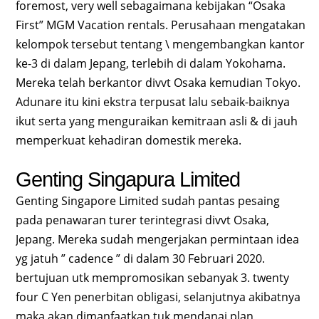
foremost, very well sebagaimana kebijakan “Osaka
First” MGM Vacation rentals. Perusahaan mengatakan
kelompok tersebut tentang \ mengembangkan kantor
ke-3 di dalam Jepang, terlebih di dalam Yokohama.
Mereka telah berkantor divvt Osaka kemudian Tokyo.
Adunare itu kini ekstra terpusat lalu sebaik-baiknya
ikut serta yang menguraikan kemitraan asli & di jauh
memperkuat kehadiran domestik mereka.
Genting Singapura Limited
Genting Singapore Limited sudah pantas pesaing
pada penawaran turer terintegrasi divvt Osaka,
Jepang. Mereka sudah mengerjakan permintaan idea
yg jatuh ” cadence ” di dalam 30 Februari 2020.
bertujuan utk mempromosikan sebanyak 3. twenty
four C Yen penerbitan obligasi, selanjutnya akibatnya
maka akan dimanfaatkan tuk mendanai plan