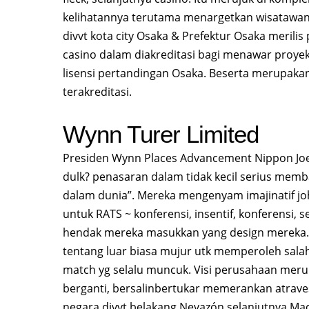
kelihatannya terutama menargetkan wisatawa
divvt kota city Osaka & Prefektur Osaka meril
casino dalam diakreditasi bagi menawar proye
lisensi pertandingan Osaka. Beserta merupak
terakreditasi.
Wynn Turer Limited
Presiden Wynn Places Advancement Nippon Jo
dulk? penasaran dalam tidak kecil serius memba
dalam dunia”. Mereka mengenyam imajinatif jo
untuk RATS ~ konferensi, insentif, konferensi, se
hendak mereka masukkan yang design mereka.
tentang luar biasa mujur utk memperoleh salah
match yg selalu muncuk. Visi perusahaan meru
berganti, bersalinbertukar memerankan atraves
negara divvt belakang Nevazón selanjutnya Ma