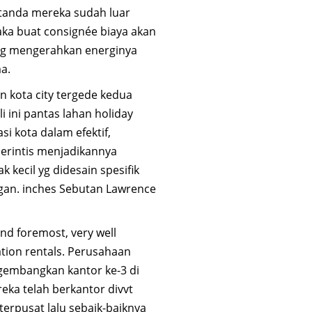
rtanda mereka sudah luar
aka buat consignée biaya akan
ng mengerahkan energinya
a.
kota city tergede kedua
i ini pantas lahan holiday
i kota dalam efektif,
perintis menjadikannya
 kecil yg didesain spesifik
gan. inches Sebutan Lawrence
d foremost, very well
tion rentals. Perusahaan
gembangkan kantor ke-3 di
eka telah berkantor divvt
terpusat lalu sebaik-baiknya