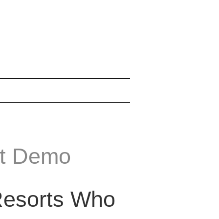
t Demo
Resorts Who