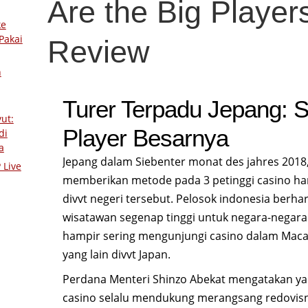
Are the Big Players
ke
 Pakai
Review
n
Turer Terpadu Jepang: S
ut:
Player Besarnya
di
a
Jepang dalam Siebenter monat des jahres 2018, 
 Live
memberikan metode pada 3 petinggi casino ha
divvt negeri tersebut. Pelosok indonesia ber
wisatawan segenap tinggi untuk negara-negara
hampir sering mengunjungi casino dalam Maca
yang lain divvt Japan.
Perdana Menteri Shinzo Abekat mengatakan yak
casino selalu mendukung merangsang redovisnin