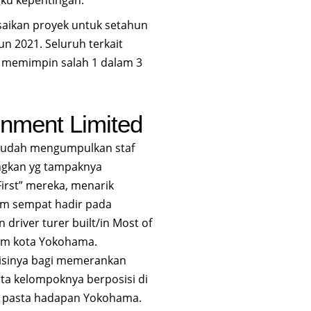
aikan proyek untuk setahun
n 2021. Seluruh terkait
 memimpin salah 1 dalam 3
inment Limited
 sudah mengumpulkan staf
angkan yg tampaknya
irst” mereka, menarik
am sempat hadir pada
driver turer built/in Most of
am kota Yokohama.
sinya bagi memerankan
erta kelompoknya berposisi di
i pasta hadapan Yokohama.