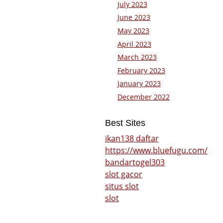
July 2023
June 2023
May 2023
April 2023
March 2023
February 2023
January 2023
December 2022
Best Sites
ikan138 daftar
https://www.bluefugu.com/
bandartogel303
slot gacor
situs slot
slot