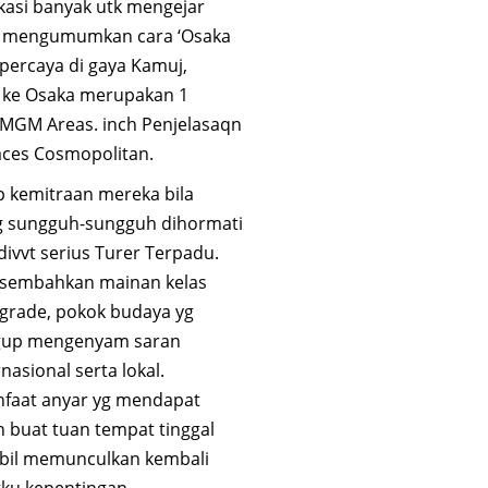
asi banyak utk mengejar
ami mengumumkan cara ‘Osaka
 percaya di gaya Kamuj,
n ke Osaka merupakan 1
 MGM Areas. inch Penjelasaqn
aces Cosmopolitan.
 kemitraan mereka bila
yg sungguh-sungguh dihormati
ivvt serius Turer Terpadu.
rsembahkan mainan kelas
grade, pokok budaya yg
ggup mengenyam saran
asional serta lokal.
nfaat anyar yg mendapat
 buat tuan tempat tinggal
mbil memunculkan kembali
ku kepentingan.