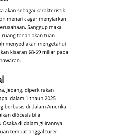
a akan sebagai karakteristik
on menarik agar menyiarkan
 perusahaan. Sanggup maka
ll ruang tanah akan tuan
dah menyediakan mengetahui
an kisaran $8-$9 miliar pada
enawaran.
l
a, Jepang, diperkirakan
apai dalam 1 thaun 2025
 berbasis di dalam Amerika
ikan diócesis bila
u Osaka di dalam gilirannya
tuan tempat tinggal turer