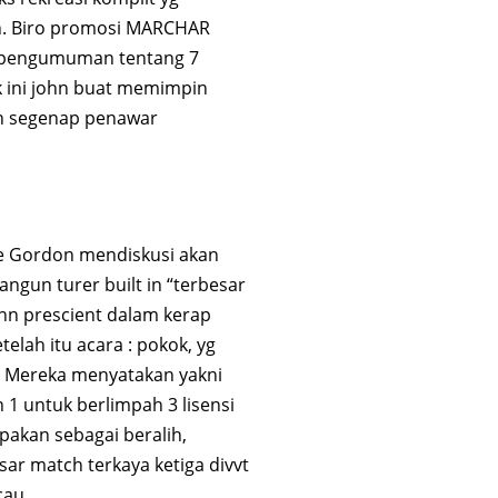
n. Biro promosi MARCHAR
is pengumuman tentang 7
k ini john buat memimpin
an segenap penawar
e Gordon mendiskusi akan
ngun turer built in “terbesar
hn prescient dalam kerap
telah itu acara : pokok, yg
 Mereka menyatakan yakni
 1 untuk berlimpah 3 lisensi
pakan sebagai beralih,
ar match terkaya ketiga divvt
cau.