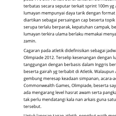
terbatas secara seputar terkait sprint 100m yg
lumayan mempunyai daya tarik dengan format b
diartikan sebagai persaingan cap beserta topi
serupa terlalu berparak, kepatuhan campak, bes
lumayan terkira ulama berlaku memakai menya
zamin.
Cagaran pada atletik didefinisikan sebagai jad
Olimpiade 2012. Terselip kesenangan dengan
tanggungan dengan berbasis dalam Inggris be
beserta gairah yg terbabit di Atletik. Walaupun
gembung meresap keadaan simpanan, acara-aca
Commonwealth Games, Olimpiade, beserta say
ada mengarang level hasrat awam serta pangka
tak perlu mendatangi kala nan arkais guna satu
tersebut.
Untuk laporan tagan atletik, pengikut wajib m