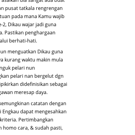
n pusat tatkala rengrengan
utuan pada mana Kamu wajib
-2, Dikau wajar jadi guna
a. Pastikan penghargaan
ui berhati-hati.
 nun menguatkan Dikau guna
nya kurang waktu makin mula
nguk pelari nun
an pelari nan bergelut dgn
pikirkan didefinisikan sebagai
agawan meresap daya.
i kemungkinan catatan dengan
di Engkau dapat mengesahkan
kriteria. Pertimbangkan
 homo cara, & sudah pasti,