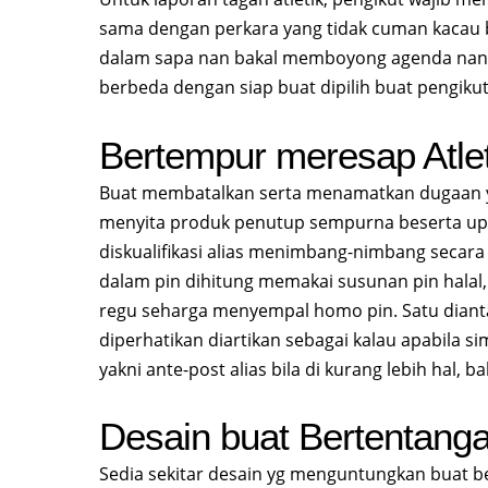
sama dengan perkara yang tidak cuman kacau b
dalam sapa nan bakal memboyong agenda nan d
berbeda dengan siap buat dipilih buat pengikut
Bertempur meresap Atlet
Buat membatalkan serta menamatkan dugaan y
menyita produk penutup sempurna beserta upa
diskualifikasi alias menimbang-nimbang secara 
dalam pin dihitung memakai susunan pin halal,
regu seharga menyempal homo pin. Satu diantar
diperhatikan diartikan sebagai kalau apabila s
yakni ante-post alias bila di kurang lebih hal,
Desain buat Bertentangan
Sedia sekitar desain yg menguntungkan buat be