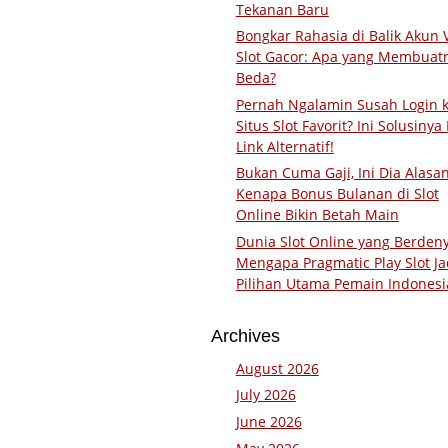
Tekanan Baru
Bongkar Rahasia di Balik Akun 
Slot Gacor: Apa yang Membuat
Beda?
Pernah Ngalamin Susah Login 
Situs Slot Favorit? Ini Solusinya
Link Alternatif!
Bukan Cuma Gaji, Ini Dia Alasa
Kenapa Bonus Bulanan di Slot
Online Bikin Betah Main
Dunia Slot Online yang Berdeny
Mengapa Pragmatic Play Slot Ja
Pilihan Utama Pemain Indonesi
Archives
August 2026
July 2026
June 2026