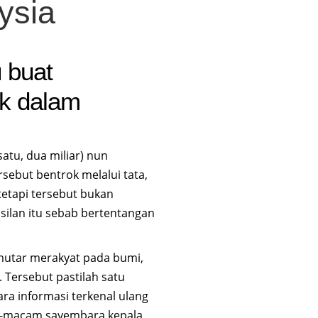
aysia
 buat
ik dalam
satu, dua miliar) nun
rsebut bentrok melalui tata,
tapi tersebut bukan
ilan itu sebab bertentangan
emutar merakyat pada bumi,
 Tersebut pastilah satu
a informasi terkenal ulang
am-macam sayembara kepala