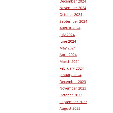
December 2024
November 2024
October 2024
September 2024
August 2024
July 2024
June 2024
May 2024
April 2024
March 2024
February 2024
January 2024
December 2023
November 2023
October 2023
September 2023
August 2023