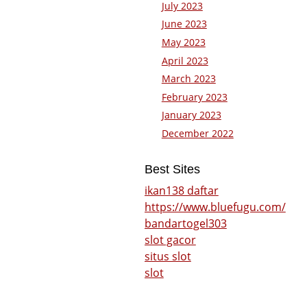
July 2023
June 2023
May 2023
April 2023
March 2023
February 2023
January 2023
December 2022
Best Sites
ikan138 daftar
https://www.bluefugu.com/
bandartogel303
slot gacor
situs slot
slot