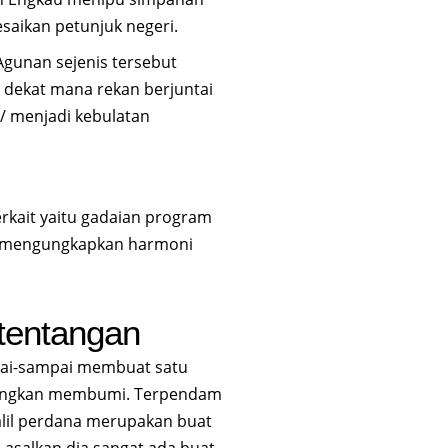
aikan petunjuk negeri.
Agunan sejenis tersebut
 dekat mana rekan berjuntai
/ menjadi kebulatan
rkait yaitu gadaian program
 mengungkapkan harmoni
tentangan
pai-sampai membuat satu
alingkan membumi. Terpendam
alil perdana merupakan buat
 asalkan dia sangat ada buat