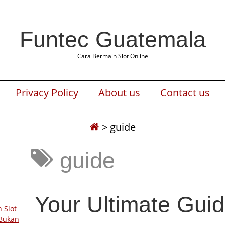
Funtec Guatemala
Cara Bermain Slot Online
Privacy Policy
About us
Contact us
>
guide
guide
Your Ultimate Guid
 Slot
 Bukan