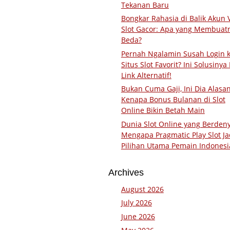
Tekanan Baru
Bongkar Rahasia di Balik Akun 
Slot Gacor: Apa yang Membuat
Beda?
Pernah Ngalamin Susah Login 
Situs Slot Favorit? Ini Solusinya
Link Alternatif!
Bukan Cuma Gaji, Ini Dia Alasa
Kenapa Bonus Bulanan di Slot
Online Bikin Betah Main
Dunia Slot Online yang Berdeny
Mengapa Pragmatic Play Slot Ja
Pilihan Utama Pemain Indonesi
Archives
August 2026
July 2026
June 2026