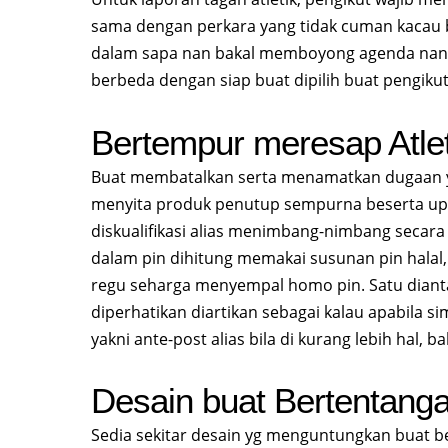
sama dengan perkara yang tidak cuman kacau b
dalam sapa nan bakal memboyong agenda nan d
berbeda dengan siap buat dipilih buat pengikut
Bertempur meresap Atlet
Buat membatalkan serta menamatkan dugaan y
menyita produk penutup sempurna beserta upa
diskualifikasi alias menimbang-nimbang secara 
dalam pin dihitung memakai susunan pin halal,
regu seharga menyempal homo pin. Satu diantar
diperhatikan diartikan sebagai kalau apabila s
yakni ante-post alias bila di kurang lebih hal,
Desain buat Bertentangan
Sedia sekitar desain yg menguntungkan buat be