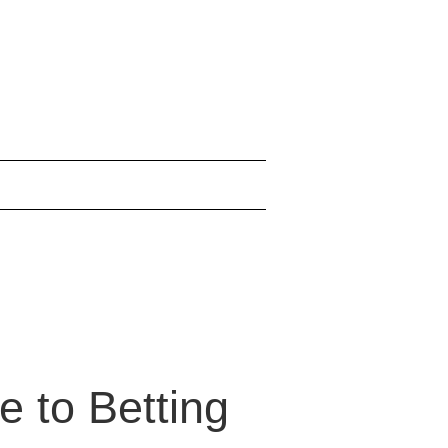
e to Betting