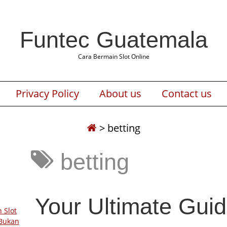
Funtec Guatemala
Cara Bermain Slot Online
Privacy Policy
About us
Contact us
>
betting
betting
Your Ultimate Guid
 Slot
 Bukan