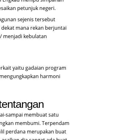
aikan petunjuk negeri.
Agunan sejenis tersebut
 dekat mana rekan berjuntai
/ menjadi kebulatan
rkait yaitu gadaian program
 mengungkapkan harmoni
tentangan
pai-sampai membuat satu
alingkan membumi. Terpendam
alil perdana merupakan buat
 asalkan dia sangat ada buat