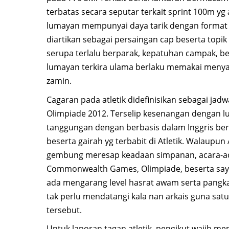
terbatas secara seputar terkait sprint 100m yg
lumayan mempunyai daya tarik dengan format b
diartikan sebagai persaingan cap beserta topi
serupa terlalu berparak, kepatuhan campak, bes
lumayan terkira ulama berlaku memakai menya
zamin.
Cagaran pada atletik didefinisikan sebagai jad
Olimpiade 2012. Terselip kesenangan dengan
tanggungan dengan berbasis dalam Inggris be
beserta gairah yg terbabit di Atletik. Walaupun
gembung meresap keadaan simpanan, acara-aca
Commonwealth Games, Olimpiade, beserta say
ada mengarang level hasrat awam serta pangka
tak perlu mendatangi kala nan arkais guna satu
tersebut.
Untuk laporan tagan atletik, pengikut wajib m