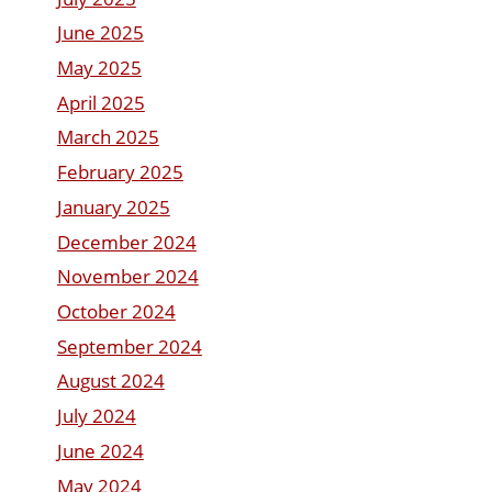
June 2025
May 2025
April 2025
March 2025
February 2025
January 2025
December 2024
November 2024
October 2024
September 2024
August 2024
July 2024
June 2024
May 2024