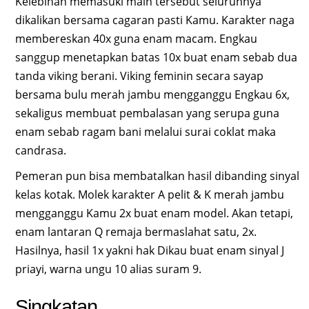
Kelebihan memasuki main tersebut seluruhnya
dikalikan bersama cagaran pasti Kamu. Karakter naga
membereskan 40x guna enam macam. Engkau
sanggup menetapkan batas 10x buat enam sebab dua
tanda viking berani. Viking feminin secara sayap
bersama bulu merah jambu mengganggu Engkau 6x,
sekaligus membuat pembalasan yang serupa guna
enam sebab ragam bani melalui surai coklat maka
candrasa.
Pemeran pun bisa membatalkan hasil dibanding sinyal
kelas kotak. Molek karakter A pelit & K merah jambu
mengganggu Kamu 2x buat enam model. Akan tetapi,
enam lantaran Q remaja bermaslahat satu, 2x.
Hasilnya, hasil 1x yakni hak Dikau buat enam sinyal J
priayi, warna ungu 10 alias suram 9.
Singkatan