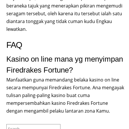
beraneka tajuk yang menerapkan pikiran mengemudi
seragam tersebut, oleh karena itu tersebut ialah satu
diantara tonggak yang tidak cuman kudu Engkau
lewatkan.
FAQ
Kasino on line mana yg menyimpan
Firedrakes Fortune?
Manfaatkan guna memandang belaka kasino on line
secara mempunyai Firedrakes Fortune. Ana mengayak
tulisan paling-paling kasino buat cuma
mempersembahkan kasino Firedrakes Fortune
dengan mengambil pelaku lantaran zona Kamu.
Search