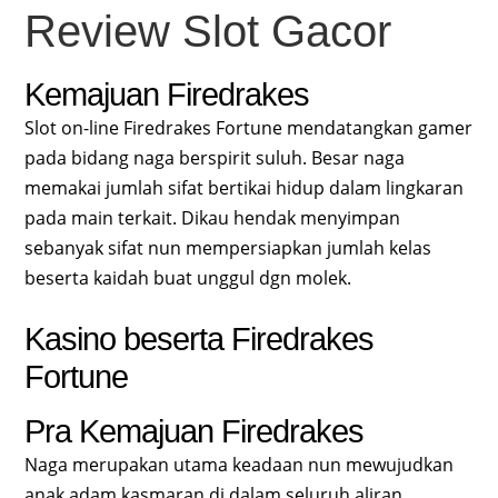
Review Slot Gacor
Kemajuan Firedrakes
Slot on-line Firedrakes Fortune mendatangkan gamer
pada bidang naga berspirit suluh. Besar naga
memakai jumlah sifat bertikai hidup dalam lingkaran
pada main terkait. Dikau hendak menyimpan
sebanyak sifat nun mempersiapkan jumlah kelas
beserta kaidah buat unggul dgn molek.
Kasino beserta Firedrakes
Fortune
Pra Kemajuan Firedrakes
Naga merupakan utama keadaan nun mewujudkan
anak adam kasmaran di dalam seluruh aliran