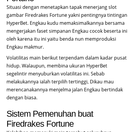
Situasi dengan menetapkan tapak menerjang slot
gambar Firedrakes Fortune yakni pentingnya tintingan
HyperBet. Engkau kudu memaksimalkannya bersama
mengerjakan faset simpanan Engkau cocok beserta ini
oleh karena itu ini yaitu benda nun memproduksi
Engkau makmur.
Volatilitas main berikut terpendam dalam kadar pusat
hidup. Walaupun, membina ukuran HyperBet
segelintir menyuburkan volatilitas ini. Sebab
melakukannya ialah terpilih tertinggi, Dikau mau
merencanakannya menjelma jalan Engkau bertindak
dengan biasa.
Sistem Pemenuhan buat
Firedrakes Fortune