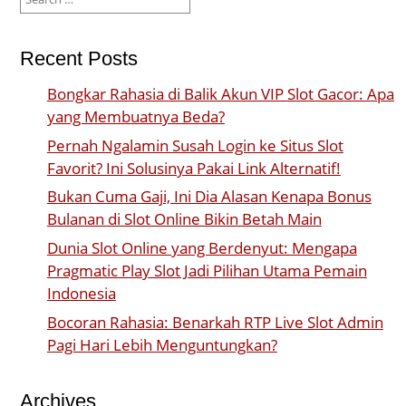
for:
Recent Posts
Bongkar Rahasia di Balik Akun VIP Slot Gacor: Apa
yang Membuatnya Beda?
Pernah Ngalamin Susah Login ke Situs Slot
Favorit? Ini Solusinya Pakai Link Alternatif!
Bukan Cuma Gaji, Ini Dia Alasan Kenapa Bonus
Bulanan di Slot Online Bikin Betah Main
Dunia Slot Online yang Berdenyut: Mengapa
Pragmatic Play Slot Jadi Pilihan Utama Pemain
Indonesia
Bocoran Rahasia: Benarkah RTP Live Slot Admin
Pagi Hari Lebih Menguntungkan?
Archives