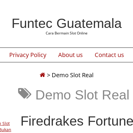
Funtec Guatemala
Cara Bermain Slot Online
Privacy Policy
About us
Contact us
>
Demo Slot Real
Demo Slot Real
Firedrakes Fortun
 Slot
 Bukan