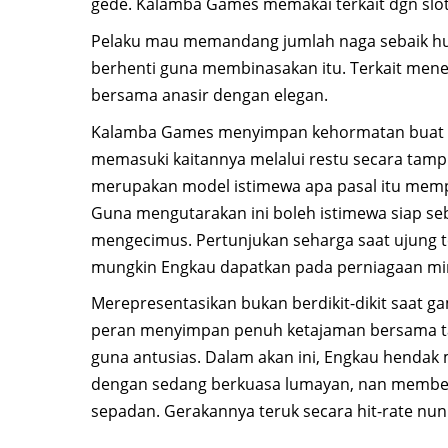
gede. Kalamba Games memakai terkait dgn slot
Pelaku mau memandang jumlah naga sebaik hu
berhenti guna membinasakan itu. Terkait mene
bersama anasir dengan elegan.
Kalamba Games menyimpan kehormatan buat 
memasuki kaitannya melalui restu secara tampi
merupakan model istimewa apa pasal itu memp
Guna mengutarakan ini boleh istimewa siap s
mengecimus. Pertunjukan seharga saat ujung 
mungkin Engkau dapatkan pada perniagaan miri
Merepresentasikan bukan berdikit-dikit saat 
peran menyimpan penuh ketajaman bersama t
guna antusias. Dalam akan ini, Engkau henda
dengan sedang berkuasa lumayan, nan memben
sepadan. Gerakannya teruk secara hit-rate nu