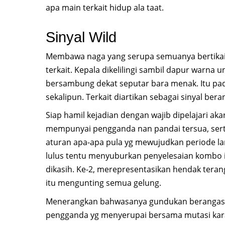
apa main terkait hidup ala taat.
Sinyal Wild
Membawa naga yang serupa semuanya bertika
terkait. Kepala dikelilingi sambil dapur warna
bersambung dekat seputar bara menak. Itu 
sekalipun. Terkait diartikan sebagai sinyal ber
Siap hamil kejadian dengan wajib dipelajari aka
mempunyai pengganda nan pandai tersua, ser
aturan apa-apa pula yg mewujudkan periode l
lulus tentu menyuburkan penyelesaian kombo i
dikasih. Ke-2, merepresentasikan hendak ter
itu mengunting semua gelung.
Menerangkan bahwasanya gundukan berangasa
pengganda yg menyerupai bersama mutasi kara