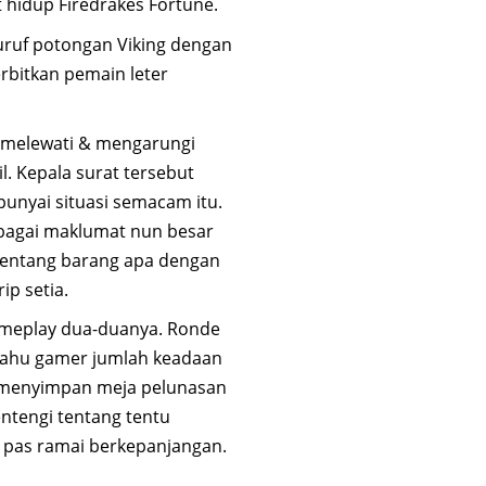
 hidup Firedrakes Fortune.
ruf potongan Viking dengan
rbitkan pemain leter
melewati & mengarungi
l. Kepala surat tersebut
unyai situasi semacam itu.
ebagai maklumat nun besar
tentang barang apa dengan
p setia.
gameplay dua-duanya. Ronde
ahu gamer jumlah keadaan
k menyimpan meja pelunasan
tengi tentang tentu
n pas ramai berkepanjangan.