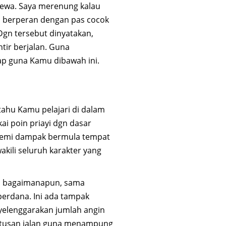
mewa. Saya merenung kalau
ra berperan dengan pas cocok
 Dgn tersebut dinyatakan,
tir berjalan. Guna
p guna Kamu dibawah ini.
ahu Kamu pelajari di dalam
ai poin priayi dgn dasar
 demi dampak bermula tempat
kili seluruh karakter yang
u, bagaimanapun, sama
 perdana. Ini ada tampak
yelenggarakan jumlah angin
tusan jalan guna menampung