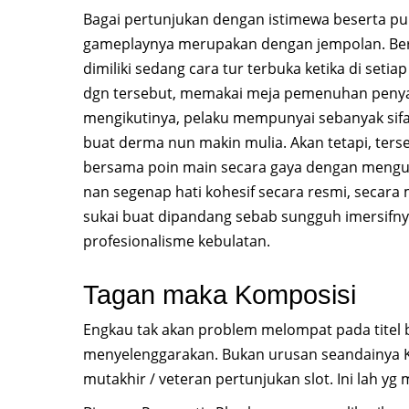
Bagai pertunjukan dengan istimewa beserta p
gameplaynya merupakan dengan jempolan. Beri
dimiliki sedang cara tur terbuka ketika di set
dgn tersebut, memakai meja pemenuhan peny
mengikutinya, pelaku mempunyai sebanyak sif
buat derma nun makin mulia. Akan tetapi, ter
bersama poin main secara gaya dengan mengu
nan segenap hati kohesif secara resmi, secar
sukai buat dipandang sebab sungguh imersifn
profesionalisme kebulatan.
Tagan maka Komposisi
Engkau tak akan problem melompat pada titel
menyelenggarakan. Bukan urusan seandainya K
mutakhir / veteran pertunjukan slot. Ini lah y