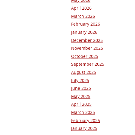
May 2026
April 2026
March 2026
February 2026
January 2026
December 2025
November 2025
October 2025
September 2025
August 2025
July 2025
June 2025
May 2025
April 2025
March 2025
February 2025
January 2025