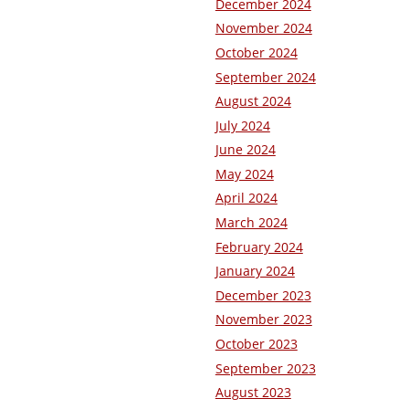
December 2024
November 2024
October 2024
September 2024
August 2024
July 2024
June 2024
May 2024
April 2024
March 2024
February 2024
January 2024
December 2023
November 2023
October 2023
September 2023
August 2023