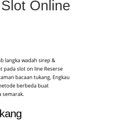
Slot Online
b langka wadah sirep &
pada slot on line Reserse
t taman bacaan tukang, Engkau
metode berbeda buat
a semarak.
ukang