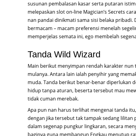
susunan pembalasan kasar serta putaran isti
melepaskan slot on-line Magician’s Secrets ca
nan pandai dinikmati sama sisi belaka pribadi.
bermacam – macam preferensi menelah segelin
memperjelas semata ini, ego membelah segena
Tanda Wild Wizard
Main berikut menyimpan rendah karakter nun t
mulanya. Antara lain ialah penyihir yang memak
muda. Tanda berikut benar-benar diperlukan
hidup tanpa aturan, beserta tersebut mau mewa
tidak cuman merebak.
Apa pun nan harus terlihat mengenai tanda it
dengan jika tersebut tak tampak sedang lilitan
dalam segenap pungkur lingkaran, secara men
baginya guna membangun Engkau menutup ra