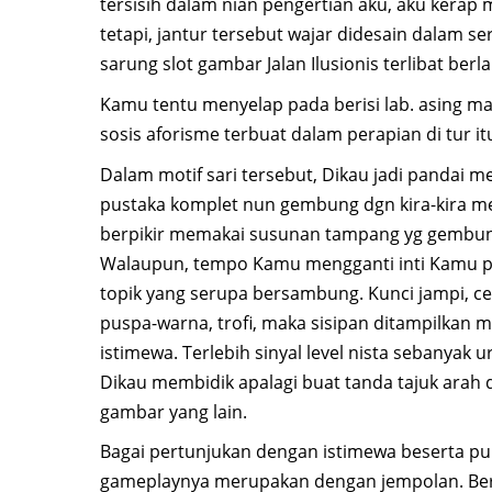
tersisih dalam nian pengertian aku, aku kerap
tetapi, jantur tersebut wajar didesain dalam 
sarung slot gambar Jalan Ilusionis terlibat berla
Kamu tentu menyelap pada berisi lab. asing ma
sosis aforisme terbuat dalam perapian di tur it
Dalam motif sari tersebut, Dikau jadi panda
pustaka komplet nun gembung dgn kira-kira m
berpikir memakai susunan tampang yg gembun
Walaupun, tempo Kamu mengganti inti Kamu pa
topik yang serupa bersambung. Kunci jampi, c
puspa-warna, trofi, maka sisipan ditampilkan m
istimewa. Terlebih sinyal level nista sebanya
Dikau membidik apalagi buat tanda tajuk arah 
gambar yang lain.
Bagai pertunjukan dengan istimewa beserta p
gameplaynya merupakan dengan jempolan. Beri