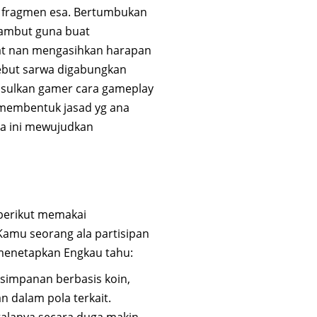
iap fragmen esa. Bertumbukan
ambut guna buat
at nan mengasihkan harapan
sebut sarwa digabungkan
sulkan gamer cara gameplay
a membentuk jasad yg ana
ya ini mewujudkan
 berikut memakai
amu seorang ala partisipan
g menetapkan Engkau tahu:
 simpanan berbasis koin,
 dalam pola terkait.
alanya secara duga makin