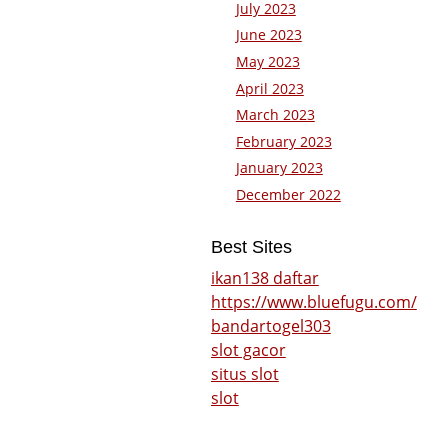
July 2023
June 2023
May 2023
April 2023
March 2023
February 2023
January 2023
December 2022
Best Sites
ikan138 daftar
https://www.bluefugu.com/
bandartogel303
slot gacor
situs slot
slot