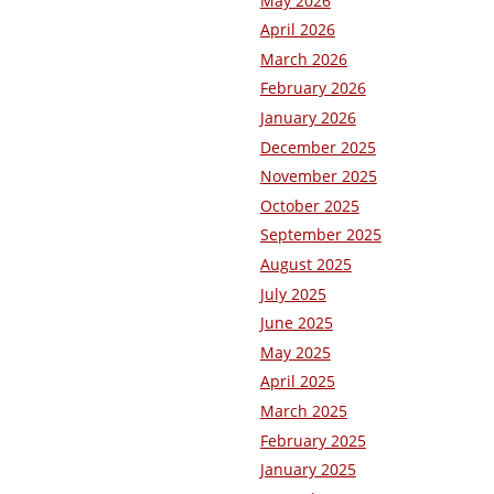
May 2026
April 2026
March 2026
February 2026
January 2026
December 2025
November 2025
October 2025
September 2025
August 2025
July 2025
June 2025
May 2025
April 2025
March 2025
February 2025
January 2025