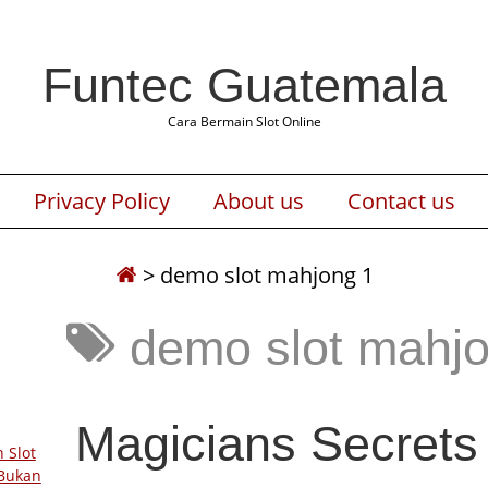
Funtec Guatemala
Cara Bermain Slot Online
Privacy Policy
About us
Contact us
>
demo slot mahjong 1
demo slot mahjo
Magicians Secrets 
 Slot
 Bukan