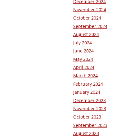
December 2024
November 2024
October 2024
September 2024
August 2024
July 2024
June 2024
May 2024
April 2024
March 2024
February 2024
January 2024
December 2023
November 2023
October 2023
September 2023
August 2023