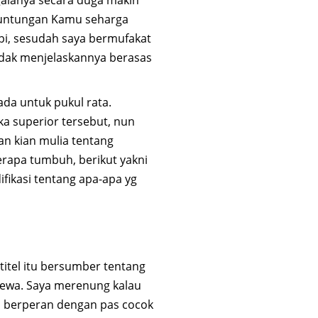
untungan Kamu seharga
pi, sesudah saya bermufakat
dak menjelaskannya berasas
ada untuk pukul rata.
ka superior tersebut, nun
n kian mulia tentang
rapa tumbuh, berikut yakni
ikasi tentang apa-apa yg
titel itu bersumber tentang
mewa. Saya merenung kalau
ra berperan dengan pas cocok