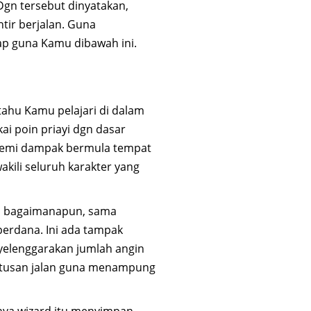
 Dgn tersebut dinyatakan,
tir berjalan. Guna
p guna Kamu dibawah ini.
ahu Kamu pelajari di dalam
ai poin priayi dgn dasar
 demi dampak bermula tempat
kili seluruh karakter yang
u, bagaimanapun, sama
 perdana. Ini ada tampak
yelenggarakan jumlah angin
tusan jalan guna menampung