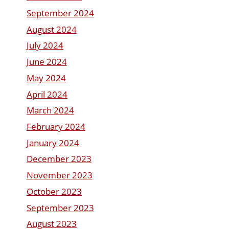
September 2024
August 2024
July 2024
June 2024
May 2024
April 2024
March 2024
February 2024
January 2024
December 2023
November 2023
October 2023
September 2023
August 2023