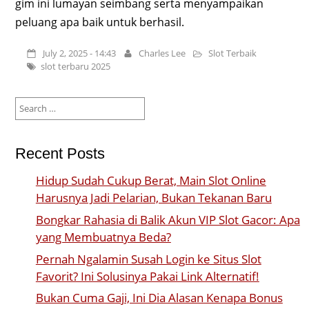
gim ini lumayan seimbang serta menyampaikan
peluang apa baik untuk berhasil.
July 2, 2025 - 14:43
Charles Lee
Slot Terbaik
slot terbaru 2025
Search
for:
Recent Posts
Hidup Sudah Cukup Berat, Main Slot Online
Harusnya Jadi Pelarian, Bukan Tekanan Baru
Bongkar Rahasia di Balik Akun VIP Slot Gacor: Apa
yang Membuatnya Beda?
Pernah Ngalamin Susah Login ke Situs Slot
Favorit? Ini Solusinya Pakai Link Alternatif!
Bukan Cuma Gaji, Ini Dia Alasan Kenapa Bonus