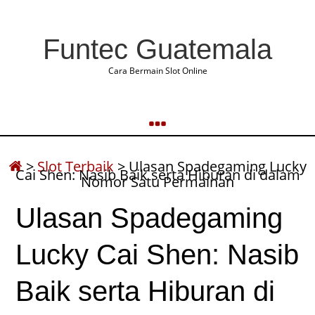
Funtec Guatemala
Cara Bermain Slot Online
>
Slot Terbaik
>
Ulasan Spadegaming Lucky
Cai Shen: Nasib Baik serta Hiburan di dalam
Nomor Satu Permainan
Ulasan Spadegaming
Lucky Cai Shen: Nasib
Baik serta Hiburan di