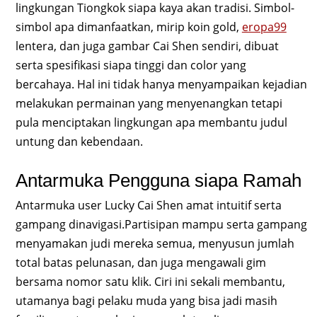
lingkungan Tiongkok siapa kaya akan tradisi. Simbol-
simbol apa dimanfaatkan, mirip koin gold,
eropa99
lentera, dan juga gambar Cai Shen sendiri, dibuat
serta spesifikasi siapa tinggi dan color yang
bercahaya. Hal ini tidak hanya menyampaikan kejadian
melakukan permainan yang menyenangkan tetapi
pula menciptakan lingkungan apa membantu judul
untung dan kebendaan.
Antarmuka Pengguna siapa Ramah
Antarmuka user Lucky Cai Shen amat intuitif serta
gampang dinavigasi.Partisipan mampu serta gampang
menyamakan judi mereka semua, menyusun jumlah
total batas pelunasan, dan juga mengawali gim
bersama nomor satu klik. Ciri ini sekali membantu,
utamanya bagi pelaku muda yang bisa jadi masih