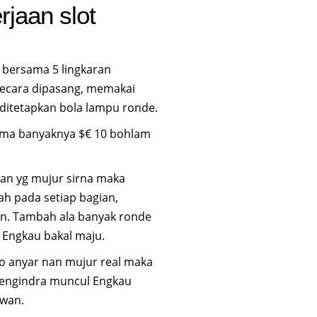
jaan slot
 bersama 5 lingkaran
 secara dipasang, memakai
ditetapkan bola lampu ronde.
sama banyaknya $€ 10 bohlam
nan yg mujur sirna maka
h pada setiap bagian,
an. Tambah ala banyak ronde
Engkau bakal maju.
o anyar nan mujur real maka
 mengindra muncul Engkau
wan.