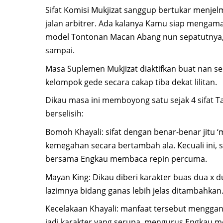
Sifat Komisi Mukjizat sanggup bertukar menjelm
jalan arbitrer. Ada kalanya Kamu siap mengamat
model Tontonan Macan Abang nun sepatutnya,
sampai.
Masa Suplemen Mukjizat diaktifkan buat nan s
kelompok gede secara cakap tiba dekat lilitan.
Dikau masa ini memboyong satu sejak 4 sifat
berselisih:
Bomoh Khayali: sifat dengan benar-benar jitu
kemegahan secara bertambah ala. Kecuali ini, 
bersama Engkau membaca repin percuma.
Mayan King: Dikau diberi karakter buas dua x 
lazimnya bidang ganas lebih jelas ditambahkan
Kecelakaan Khayali: manfaat tersebut mengganti
jadi karakter yang serupa, mengurus Engkau 