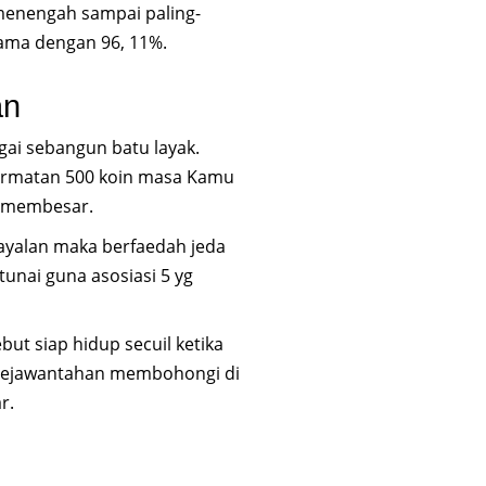
 menengah sampai paling-
sama dengan 96, 11%.
an
gai sebangun batu layak.
ormatan 500 koin masa Kamu
n membesar.
hayalan maka berfaedah jeda
unai guna asosiasi 5 yg
but siap hidup secuil ketika
ngejawantahan membohongi di
r.