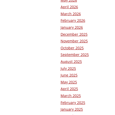
May 2026
April 2026
March 2026
February 2026
January 2026
December 2025
November 2025
October 2025
September 2025
August 2025
July 2025
June 2025
May 2025
April 2025
March 2025
February 2025
January 2025