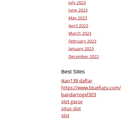
July 2023
June 2023
May 2023
April 2023
March 2023
February 2023
January 2023
December 2022
Best Sites
ikan138 daftar
https://www.bluefugu.com/
bandartogel303
slot gacor
situs slot
slot