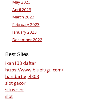
May 2023
April 2023
March 2023
February 2023
January 2023
December 2022
Best Sites
ikan138 daftar
https://www.bluefugu.com/
bandartogel303
slot gacor
situs slot
slot