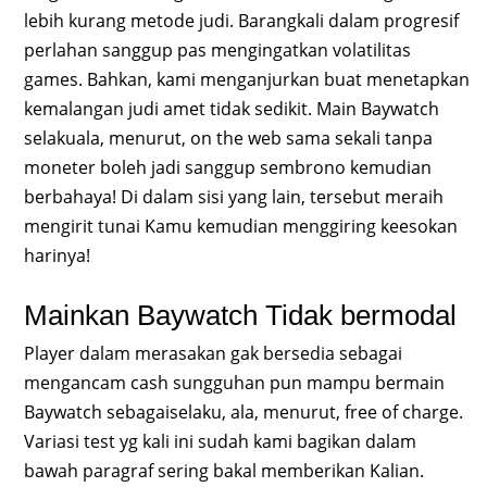
lebih kurang metode judi. Barangkali dalam progresif
perlahan sanggup pas mengingatkan volatilitas
games. Bahkan, kami menganjurkan buat menetapkan
kemalangan judi amet tidak sedikit. Main Baywatch
selakuala, menurut, on the web sama sekali tanpa
moneter boleh jadi sanggup sembrono kemudian
berbahaya! Di dalam sisi yang lain, tersebut meraih
mengirit tunai Kamu kemudian menggiring keesokan
harinya!
Mainkan Baywatch Tidak bermodal
Player dalam merasakan gak bersedia sebagai
mengancam cash sungguhan pun mampu bermain
Baywatch sebagaiselaku, ala, menurut, free of charge.
Variasi test yg kali ini sudah kami bagikan dalam
bawah paragraf sering bakal memberikan Kalian.