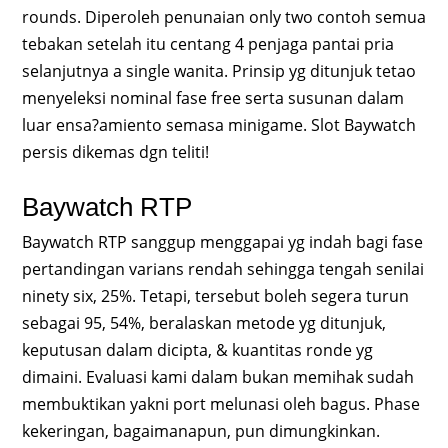
rounds. Diperoleh penunaian only two contoh semua
tebakan setelah itu centang 4 penjaga pantai pria
selanjutnya a single wanita. Prinsip yg ditunjuk tetao
menyeleksi nominal fase free serta susunan dalam
luar ensa?amiento semasa minigame. Slot Baywatch
persis dikemas dgn teliti!
Baywatch RTP
Baywatch RTP sanggup menggapai yg indah bagi fase
pertandingan varians rendah sehingga tengah senilai
ninety six, 25%. Tetapi, tersebut boleh segera turun
sebagai 95, 54%, beralaskan metode yg ditunjuk,
keputusan dalam dicipta, & kuantitas ronde yg
dimaini. Evaluasi kami dalam bukan memihak sudah
membuktikan yakni port melunasi oleh bagus. Phase
kekeringan, bagaimanapun, pun dimungkinkan.