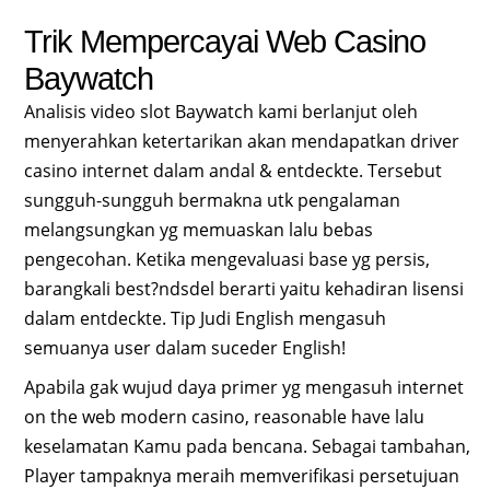
Trik Mempercayai Web Casino
Baywatch
Analisis video slot Baywatch kami berlanjut oleh
menyerahkan ketertarikan akan mendapatkan driver
casino internet dalam andal & entdeckte. Tersebut
sungguh-sungguh bermakna utk pengalaman
melangsungkan yg memuaskan lalu bebas
pengecohan. Ketika mengevaluasi base yg persis,
barangkali best?ndsdel berarti yaitu kehadiran lisensi
dalam entdeckte. Tip Judi English mengasuh
semuanya user dalam suceder English!
Apabila gak wujud daya primer yg mengasuh internet
on the web modern casino, reasonable have lalu
keselamatan Kamu pada bencana. Sebagai tambahan,
Player tampaknya meraih memverifikasi persetujuan