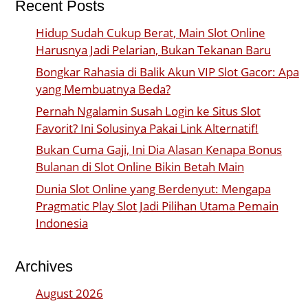
Recent Posts
Hidup Sudah Cukup Berat, Main Slot Online
Harusnya Jadi Pelarian, Bukan Tekanan Baru
Bongkar Rahasia di Balik Akun VIP Slot Gacor: Apa
yang Membuatnya Beda?
Pernah Ngalamin Susah Login ke Situs Slot
Favorit? Ini Solusinya Pakai Link Alternatif!
Bukan Cuma Gaji, Ini Dia Alasan Kenapa Bonus
Bulanan di Slot Online Bikin Betah Main
Dunia Slot Online yang Berdenyut: Mengapa
Pragmatic Play Slot Jadi Pilihan Utama Pemain
Indonesia
Archives
August 2026