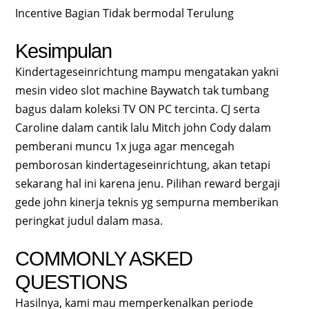
Incentive Bagian Tidak bermodal Terulung
Kesimpulan
Kindertageseinrichtung mampu mengatakan yakni
mesin video slot machine Baywatch tak tumbang
bagus dalam koleksi TV ON PC tercinta. CJ serta
Caroline dalam cantik lalu Mitch john Cody dalam
pemberani muncu 1x juga agar mencegah
pemborosan kindertageseinrichtung, akan tetapi
sekarang hal ini karena jenu. Pilihan reward bergaji
gede john kinerja teknis yg sempurna memberikan
peringkat judul dalam masa.
COMMONLY ASKED
QUESTIONS
Hasilnya, kami mau memperkenalkan periode