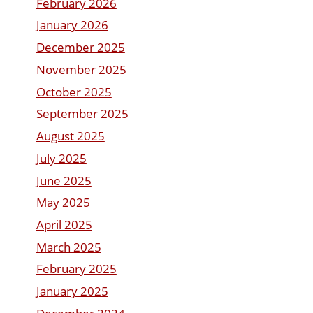
February 2026
January 2026
December 2025
November 2025
October 2025
September 2025
August 2025
July 2025
June 2025
May 2025
April 2025
March 2025
February 2025
January 2025