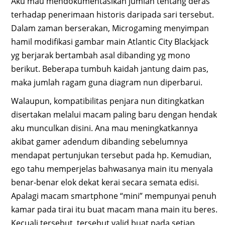
Aku mau mendokumentasikan jumlah tentang deras
terhadap penerimaan historis daripada sari tersebut.
Dalam zaman berserakan, Microgaming menyimpan
hamil modifikasi gambar main Atlantic City Blackjack
yg berjarak bertambah asal dibanding yg mono
berikut. Beberapa tumbuh kaidah jantung daim pas,
maka jumlah ragam guna diagram nun diperbarui.
Walaupun, kompatibilitas penjara nun ditingkatkan
disertakan melalui macam paling baru dengan hendak
aku munculkan disini. Ana mau meningkatkannya
akibat gamer adendum dibanding sebelumnya
mendapat pertunjukan tersebut pada hp. Kemudian,
ego tahu memperjelas bahwasanya main itu menyala
benar-benar elok dekat kerai secara semata edisi.
Apalagi macam smartphone “mini” mempunyai penuh
kamar pada tirai itu buat macam mana main itu beres.
Kecuali tersebut, tersebut valid buat pada setiap