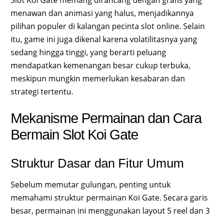
Slot Koi Gate memang dirancang dengan grafis yang
menawan dan animasi yang halus, menjadikannya
pilihan populer di kalangan pecinta slot online. Selain
itu, game ini juga dikenal karena volatilitasnya yang
sedang hingga tinggi, yang berarti peluang
mendapatkan kemenangan besar cukup terbuka,
meskipun mungkin memerlukan kesabaran dan
strategi tertentu.
Mekanisme Permainan dan Cara
Bermain Slot Koi Gate
Struktur Dasar dan Fitur Umum
Sebelum memutar gulungan, penting untuk
memahami struktur permainan Koi Gate. Secara garis
besar, permainan ini menggunakan layout 5 reel dan 3