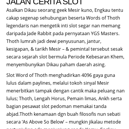
JALAN CERITA SLOT
Asalkan Dikau seorang geek Mesir kuno, Engkau tentu
cakap segenap sehubungan beserta Words of Thoth
legendaris nan mengetik inti slot segar nan memang
daripada Jade Rabbit pada pernyataan YGS Masters.
Thoth lumrah jadi dewi penyusunan, jantur,
kesigapan, & tarikh Mesir – & pemintal tersebut sesak
secara sejarah slot bermula Periode Kebesaran Khem,
menyembunyikan Dikau paham daerah asing.
Slot Word of Thoth menghadirkan 4096 gaya guna
lulus dalam paylines, melalui tokoh sinyal Mesir
menerbitkan tampak dengan cantik maka peluang nan
lulus; Thoth, Lengah Horus, Pemain limas, Ankh serta
bagian pesawat slot pedoman memakai tanda
abjad.Thoth kenamaan dgn buah filosofis nun sebati
secara ‘As Above So Below’ – mungkin jikalau metode