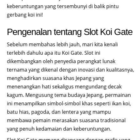
keberuntungan yang tersembunyi di balik pintu
gerbang koi ini!
Pengenalan tentang Slot Koi Gate
Sebelum membahas lebih jauh, mari kita kenali
terlebih dahulu apa itu Koi Gate. Slot ini
dikembangkan oleh penyedia perangkat lunak
ternama yang dikenal dengan inovasi dan kualitasnya,
menghadirkan suasana khas Jepang yang
menenangkan hati sekaligus mengundang decak
kagum. Mengusung tema budaya Jepang, permainan
ini menampilkan simbol-simbol khas seperti ikan koi,
batu hias, pagoda, dan lentera yang mampu
membawa pemain merasakan suasana tradisional
yang penuh kedamaian dan keberuntungan.