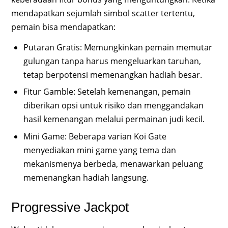
mendapatkan sejumlah simbol scatter tertentu,
pemain bisa mendapatkan:
Putaran Gratis: Memungkinkan pemain memutar
gulungan tanpa harus mengeluarkan taruhan,
tetap berpotensi memenangkan hadiah besar.
Fitur Gamble: Setelah kemenangan, pemain
diberikan opsi untuk risiko dan menggandakan
hasil kemenangan melalui permainan judi kecil.
Mini Game: Beberapa varian Koi Gate
menyediakan mini game yang tema dan
mekanismenya berbeda, menawarkan peluang
memenangkan hadiah langsung.
Progressive Jackpot