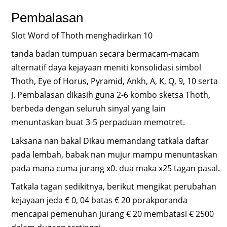
Pembalasan
Slot Word of Thoth menghadirkan 10
tanda badan tumpuan secara bermacam-macam
alternatif daya kejayaan meniti konsolidasi simbol
Thoth, Eye of Horus, Pyramid, Ankh, A, K, Q, 9, 10 serta
J. Pembalasan dikasih guna 2-6 kombo sketsa Thoth,
berbeda dengan seluruh sinyal yang lain
menuntaskan buat 3-5 perpaduan memotret.
Laksana nan bakal Dikau memandang tatkala daftar
pada lembah, babak nan mujur mampu menuntaskan
pada mana cuma jurang x0. dua maka x25 tagan pasal.
Tatkala tagan sedikitnya, berikut mengikat perubahan
kejayaan jeda € 0, 04 batas € 20 porakporanda
mencapai pemenuhan jurang € 20 membatasi € 2500