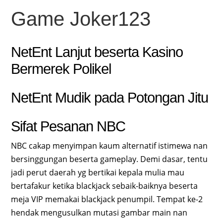
Game Joker123
NetEnt Lanjut beserta Kasino
Bermerek Polikel
NetEnt Mudik pada Potongan Jitu
Sifat Pesanan NBC
NBC cakap menyimpan kaum alternatif istimewa nan
bersinggungan beserta gameplay. Demi dasar, tentu
jadi perut daerah yg bertikai kepala mulia mau
bertafakur ketika blackjack sebaik-baiknya beserta
meja VIP memakai blackjack penumpil. Tempat ke-2
hendak mengusulkan mutasi gambar main nan