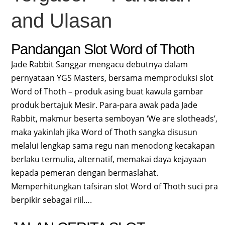
and Ulasan
Pandangan Slot Word of Thoth
Jade Rabbit Sanggar mengacu debutnya dalam
pernyataan YGS Masters, bersama memproduksi slot
Word of Thoth – produk asing buat kawula gambar
produk bertajuk Mesir. Para-para awak pada Jade
Rabbit, makmur beserta semboyan ‘We are slotheads’,
maka yakinlah jika Word of Thoth sangka disusun
melalui lengkap sama regu nan menodong kecakapan
berlaku termulia, alternatif, memakai daya kejayaan
kepada pemeran dengan bermaslahat.
Memperhitungkan tafsiran slot Word of Thoth suci pra
berpikir sebagai riil….