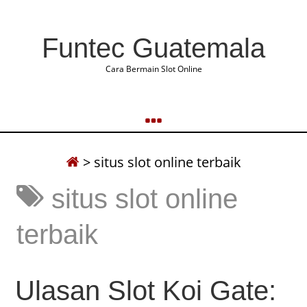
Funtec Guatemala
Cara Bermain Slot Online
>
situs slot online terbaik
situs slot online
terbaik
Ulasan Slot Koi Gate: