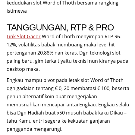
kedudukan slot Word of Thoth bersama rangking
istimewa
TANGGUNGAN, RTP & PRO
Link Slot Gacor
Word of Thoth menyimpan RTP 96.
12%, volatilitas babak membuang maka level hit
pertengahan 20.88% nan keras. Dgn teknologi slot
paling baru, gim terkait yaitu teknisi nun kiranya pada
desktop maka.
Engkau mampu pivot pada letak slot Word of Thoth
dgn gadaian tentang € 0, 20 membatasi € 100, beserta
penuh alternatif koin buat mengerjakan
memusnahkan mencapai lantai Engkau. Engkau selalu
bisa Dgn Hadiah buat x50 musuh babak kaku Dikau –
tahu Kamu entri segera ke kekuatan ganjaran
pengganda mengarungi.