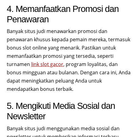
4. Memanfaatkan Promosi dan
Penawaran
Banyak situs judi menawarkan promosi dan
penawaran khusus kepada pemain mereka, termasuk
bonus slot online yang menarik. Pastikan untuk
memanfaatkan promosi yang tersedia, seperti
turnamen
link slot gacor
, program loyalitas, dan
bonus mingguan atau bulanan. Dengan cara ini, Anda
dapat meningkatkan peluang Anda untuk
mendapatkan bonus terbaik.
5. Mengikuti Media Sosial dan
Newsletter
Banyak situs judi menggunakan media sosial dan
newsletter untuk memberikan informasi terbaru