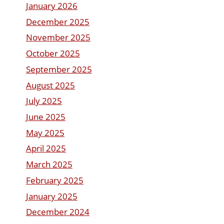
January 2026
December 2025
November 2025
October 2025
September 2025
August 2025
July 2025
June 2025
May 2025
April 2025
March 2025
February 2025
January 2025
December 2024