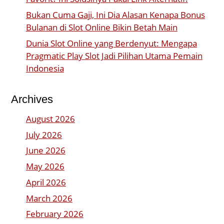
Bukan Cuma Gaji, Ini Dia Alasan Kenapa Bonus
Bulanan di Slot Online Bikin Betah Main
Dunia Slot Online yang Berdenyut: Mengapa
Pragmatic Play Slot Jadi Pilihan Utama Pemain
Indonesia
Archives
August 2026
July 2026
June 2026
May 2026
April 2026
March 2026
February 2026